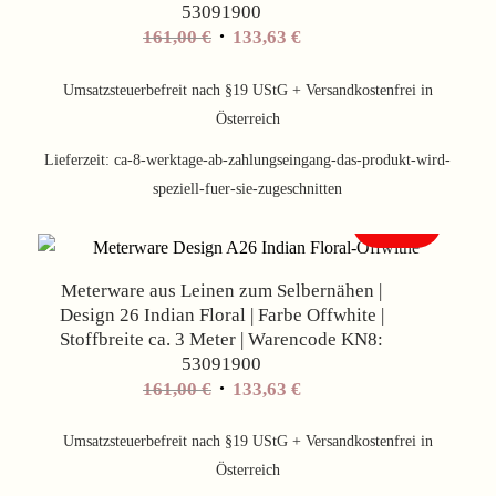
53091900
Ursprünglicher
Aktueller
161,00
€
133,63
€
Preis
Preis
war:
ist:
Umsatzsteuerbefreit nach §19 UStG + Versandkostenfrei in
161,00 €
133,63 €.
Österreich
Lieferzeit:
ca-8-werktage-ab-zahlungseingang-das-produkt-wird-
speziell-fuer-sie-zugeschnitten
Angebot!
Meterware aus Leinen zum Selbernähen |
Design 26 Indian Floral | Farbe Offwhite |
Stoffbreite ca. 3 Meter | Warencode KN8:
53091900
Ursprünglicher
Aktueller
161,00
€
133,63
€
Preis
Preis
war:
ist:
Umsatzsteuerbefreit nach §19 UStG + Versandkostenfrei in
161,00 €
133,63 €.
Österreich