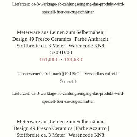
Lieferzeit:
ca-8-werktage-ab-zahlungseingang-das-produkt-wird-
speziell-fuer-sie-zugeschnitten
Angebot!
Meterware aus Leinen zum Selbernähen |
Design 49 Fresco Ceramics | Farbe Anthrazit |
Stoffbreite ca. 3 Meter | Warencode KN8:
53091900
Ursprünglicher
Aktueller
161,00
€
133,63
€
Preis
Preis
war:
ist:
Umsatzsteuerbefreit nach §19 UStG + Versandkostenfrei in
161,00 €
133,63 €.
Österreich
Lieferzeit:
ca-8-werktage-ab-zahlungseingang-das-produkt-wird-
speziell-fuer-sie-zugeschnitten
Angebot!
Meterware aus Leinen zum Selbernähen |
Design 49 Fresco Ceramics | Farbe Azzurro |
Stoffbreite ca. 3 Meter | Warencode KN8: