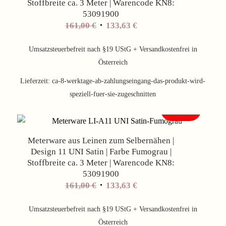
Stoffbreite ca. 3 Meter | Warencode KN8:
53091900
Ursprünglicher
Aktueller
161,00
€
133,63
€
Preis
Preis
war:
ist:
Umsatzsteuerbefreit nach §19 UStG + Versandkostenfrei in
161,00 €
133,63 €.
Österreich
Lieferzeit:
ca-8-werktage-ab-zahlungseingang-das-produkt-wird-
speziell-fuer-sie-zugeschnitten
Angebot!
Meterware aus Leinen zum Selbernähen |
Design 11 UNI Satin | Farbe Fumograu |
Stoffbreite ca. 3 Meter | Warencode KN8:
53091900
Ursprünglicher
Aktueller
161,00
€
133,63
€
Preis
Preis
war:
ist:
Umsatzsteuerbefreit nach §19 UStG + Versandkostenfrei in
161,00 €
133,63 €.
Österreich