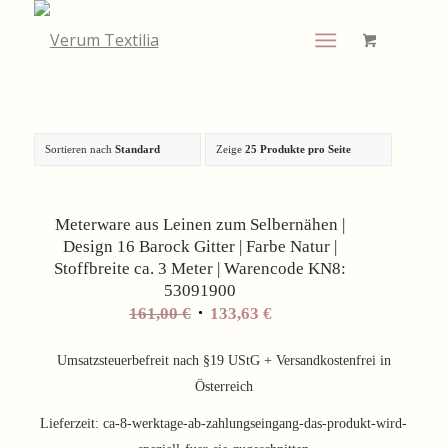
Sortieren nach
Standard
Zeige
25 Produkte pro Seite
Angebot!
Meterware aus Leinen zum Selbernähen |
Design 16 Barock Gitter | Farbe Natur |
Stoffbreite ca. 3 Meter | Warencode KN8:
53091900
Ursprünglicher
Aktueller
161,00
€
133,63
€
Preis
Preis
war:
ist:
Umsatzsteuerbefreit nach §19 UStG + Versandkostenfrei in
161,00 €
133,63 €.
Österreich
Lieferzeit:
ca-8-werktage-ab-zahlungseingang-das-produkt-wird-