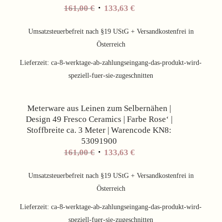
Ursprünglicher
Aktueller
161,00
€
133,63
€
Preis
Preis
war:
ist:
Umsatzsteuerbefreit nach §19 UStG + Versandkostenfrei in
161,00 €
133,63 €.
Österreich
Lieferzeit:
ca-8-werktage-ab-zahlungseingang-das-produkt-wird-
speziell-fuer-sie-zugeschnitten
Angebot!
Meterware aus Leinen zum Selbernähen |
Design 49 Fresco Ceramics | Farbe Rose‘ |
Stoffbreite ca. 3 Meter | Warencode KN8:
53091900
Ursprünglicher
Aktueller
161,00
€
133,63
€
Preis
Preis
war:
ist:
Umsatzsteuerbefreit nach §19 UStG + Versandkostenfrei in
161,00 €
133,63 €.
Österreich
Lieferzeit:
ca-8-werktage-ab-zahlungseingang-das-produkt-wird-
speziell-fuer-sie-zugeschnitten