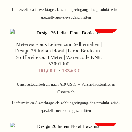
Lieferzeit:
ca-8-werktage-ab-zahlungseingang-das-produkt-wird-
speziell-fuer-sie-zugeschnitten
Angebot!
Meterware aus Leinen zum Selbernähen |
Design 26 Indian Floral | Farbe Bordeaux |
Stoffbreite ca. 3 Meter | Warencode KN8:
53091900
Ursprünglicher
Aktueller
161,00
€
133,63
€
Preis
Preis
war:
ist:
Umsatzsteuerbefreit nach §19 UStG + Versandkostenfrei in
161,00 €
133,63 €.
Österreich
Lieferzeit:
ca-8-werktage-ab-zahlungseingang-das-produkt-wird-
speziell-fuer-sie-zugeschnitten
Angebot!