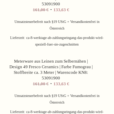
53091900
Ursprünglicher
Aktueller
161,00
€
133,63
€
Preis
Preis
war:
ist:
Umsatzsteuerbefreit nach §19 UStG + Versandkostenfrei in
161,00 €
133,63 €.
Österreich
Lieferzeit:
ca-8-werktage-ab-zahlungseingang-das-produkt-wird-
speziell-fuer-sie-zugeschnitten
Angebot!
Meterware aus Leinen zum Selbernähen |
Design 49 Fresco Ceramics | Farbe Fumograu |
Stoffbreite ca. 3 Meter | Warencode KN8:
53091900
Ursprünglicher
Aktueller
161,00
€
133,63
€
Preis
Preis
war:
ist:
Umsatzsteuerbefreit nach §19 UStG + Versandkostenfrei in
161,00 €
133,63 €.
Österreich
Lieferzeit:
ca-8-werktage-ab-zahlungseingang-das-produkt-wird-