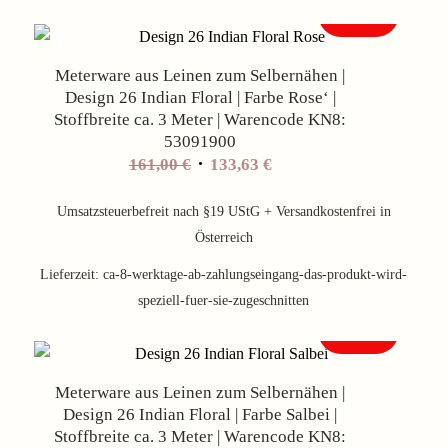
Angebot!
Meterware aus Leinen zum Selbernähen |
Design 26 Indian Floral | Farbe Rose‘ |
Stoffbreite ca. 3 Meter | Warencode KN8:
53091900
Ursprünglicher
Aktueller
161,00
€
133,63
€
Preis
Preis
war:
ist:
Umsatzsteuerbefreit nach §19 UStG + Versandkostenfrei in
161,00 €
133,63 €.
Österreich
Lieferzeit:
ca-8-werktage-ab-zahlungseingang-das-produkt-wird-
speziell-fuer-sie-zugeschnitten
Angebot!
Meterware aus Leinen zum Selbernähen |
Design 26 Indian Floral | Farbe Salbei |
Stoffbreite ca. 3 Meter | Warencode KN8: