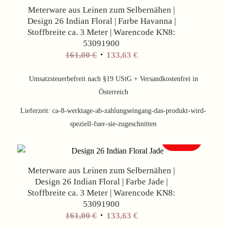
Meterware aus Leinen zum Selbernähen |
Design 26 Indian Floral | Farbe Havanna |
Stoffbreite ca. 3 Meter | Warencode KN8:
53091900
Ursprünglicher
Aktueller
161,00
€
133,63
€
Preis
Preis
war:
ist:
Umsatzsteuerbefreit nach §19 UStG + Versandkostenfrei in
161,00 €
133,63 €.
Österreich
Lieferzeit:
ca-8-werktage-ab-zahlungseingang-das-produkt-wird-
speziell-fuer-sie-zugeschnitten
Angebot!
Meterware aus Leinen zum Selbernähen |
Design 26 Indian Floral | Farbe Jade |
Stoffbreite ca. 3 Meter | Warencode KN8:
53091900
Ursprünglicher
Aktueller
161,00
€
133,63
€