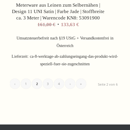
Meterware aus Leinen zum Selbernähen |
Design 11 UNI Satin | Farbe Jade | Stoffbreite
ca. 3 Meter | Warencode KN8: 53091900
Ursprünglicher
Aktueller
161,00
€
133,63
€
Preis
Preis
war:
ist:
Umsatzsteuerbefreit nach §19 UStG + Versandkostenfrei in
161,00 €
133,63 €.
Österreich
Lieferzeit:
ca-8-werktage-ab-zahlungseingang-das-produkt-wird-
speziell-fuer-sie-zugeschnitten
‹
1
2
3
4
›
»
Seite 2 von 6