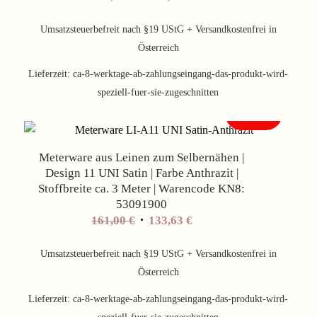
Preis
Preis
war:
ist:
Umsatzsteuerbefreit nach §19 UStG + Versandkostenfrei in
161,00 €
133,63 €.
Österreich
Lieferzeit:
ca-8-werktage-ab-zahlungseingang-das-produkt-wird-
speziell-fuer-sie-zugeschnitten
Angebot!
Meterware aus Leinen zum Selbernähen |
Design 11 UNI Satin | Farbe Anthrazit |
Stoffbreite ca. 3 Meter | Warencode KN8:
53091900
Ursprünglicher
Aktueller
161,00
€
133,63
€
Preis
Preis
war:
ist:
Umsatzsteuerbefreit nach §19 UStG + Versandkostenfrei in
161,00 €
133,63 €.
Österreich
Lieferzeit:
ca-8-werktage-ab-zahlungseingang-das-produkt-wird-
speziell-fuer-sie-zugeschnitten