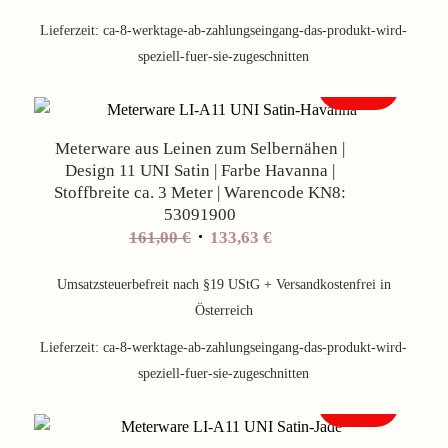
Lieferzeit:
ca-8-werktage-ab-zahlungseingang-das-produkt-wird-
speziell-fuer-sie-zugeschnitten
Angebot!
Meterware aus Leinen zum Selbernähen |
Design 11 UNI Satin | Farbe Havanna |
Stoffbreite ca. 3 Meter | Warencode KN8:
53091900
Ursprünglicher
Aktueller
161,00
€
133,63
€
Preis
Preis
war:
ist:
Umsatzsteuerbefreit nach §19 UStG + Versandkostenfrei in
161,00 €
133,63 €.
Österreich
Lieferzeit:
ca-8-werktage-ab-zahlungseingang-das-produkt-wird-
speziell-fuer-sie-zugeschnitten
Angebot!