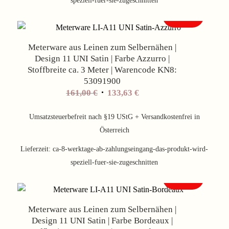
Angebot!
Meterware aus Leinen zum Selbernähen |
Design 11 UNI Satin | Farbe Azzurro |
Stoffbreite ca. 3 Meter | Warencode KN8:
53091900
Ursprünglicher
Aktueller
161,00
€
133,63
€
Preis
Preis
war:
ist:
Umsatzsteuerbefreit nach §19 UStG + Versandkostenfrei in
161,00 €
133,63 €.
Österreich
Lieferzeit:
ca-8-werktage-ab-zahlungseingang-das-produkt-wird-
speziell-fuer-sie-zugeschnitten
Angebot!
Meterware aus Leinen zum Selbernähen |
Design 11 UNI Satin | Farbe Bordeaux |