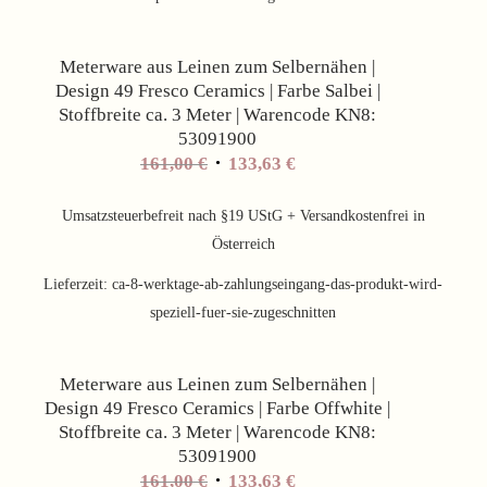
Angebot!
Meterware aus Leinen zum Selbernähen |
Design 49 Fresco Ceramics | Farbe Salbei |
Stoffbreite ca. 3 Meter | Warencode KN8:
53091900
Ursprünglicher
Aktueller
161,00
€
133,63
€
Preis
Preis
war:
ist:
Umsatzsteuerbefreit nach §19 UStG + Versandkostenfrei in
161,00 €
133,63 €.
Österreich
Lieferzeit:
ca-8-werktage-ab-zahlungseingang-das-produkt-wird-
speziell-fuer-sie-zugeschnitten
Angebot!
Meterware aus Leinen zum Selbernähen |
Design 49 Fresco Ceramics | Farbe Offwhite |
Stoffbreite ca. 3 Meter | Warencode KN8:
53091900
Ursprünglicher
Aktueller
161,00
€
133,63
€