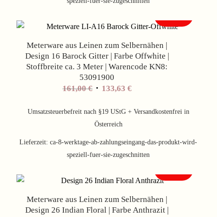
speziell-fuer-sie-zugeschnitten
Angebot!
Meterware aus Leinen zum Selbernähen |
Design 16 Barock Gitter | Farbe Offwhite |
Stoffbreite ca. 3 Meter | Warencode KN8:
53091900
Ursprünglicher
Aktueller
161,00
€
133,63
€
Preis
Preis
war:
ist:
Umsatzsteuerbefreit nach §19 UStG + Versandkostenfrei in
161,00 €
133,63 €.
Österreich
Lieferzeit:
ca-8-werktage-ab-zahlungseingang-das-produkt-wird-
speziell-fuer-sie-zugeschnitten
Angebot!
Meterware aus Leinen zum Selbernähen |
Design 26 Indian Floral | Farbe Anthrazit |