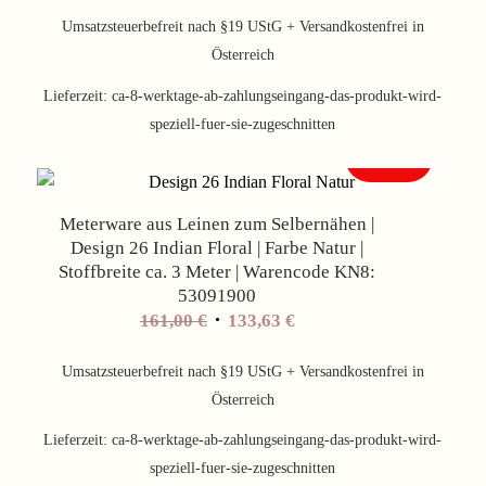
Preis
Preis
war:
ist:
Umsatzsteuerbefreit nach §19 UStG + Versandkostenfrei in
161,00 €
133,63 €.
Österreich
Lieferzeit:
ca-8-werktage-ab-zahlungseingang-das-produkt-wird-
speziell-fuer-sie-zugeschnitten
Angebot!
Meterware aus Leinen zum Selbernähen |
Design 26 Indian Floral | Farbe Natur |
Stoffbreite ca. 3 Meter | Warencode KN8:
53091900
Ursprünglicher
Aktueller
161,00
€
133,63
€
Preis
Preis
war:
ist:
Umsatzsteuerbefreit nach §19 UStG + Versandkostenfrei in
161,00 €
133,63 €.
Österreich
Lieferzeit:
ca-8-werktage-ab-zahlungseingang-das-produkt-wird-
speziell-fuer-sie-zugeschnitten