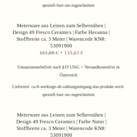
speziell-fuer-sie-zugeschnitten
Angebot!
Meterware aus Leinen zum Selbernähen |
Design 49 Fresco Ceramics | Farbe Havanna |
Stoffbreite ca. 3 Meter | Warencode KN8:
53091900
Ursprünglicher
Aktueller
161,00
€
133,63
€
Preis
Preis
war:
ist:
Umsatzsteuerbefreit nach §19 UStG + Versandkostenfrei in
161,00 €
133,63 €.
Österreich
Lieferzeit:
ca-8-werktage-ab-zahlungseingang-das-produkt-wird-
speziell-fuer-sie-zugeschnitten
Angebot!
Meterware aus Leinen zum Selbernähen |
Design 49 Fresco Ceramics | Farbe Natur |
Stoffbreite ca. 3 Meter | Warencode KN8:
53091900