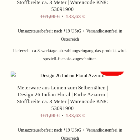
Stoffbreite ca. 3 Meter | Warencode KN8:
53091900
Ursprünglicher
Aktueller
161,00
€
133,63
€
Preis
Preis
war:
ist:
Umsatzsteuerbefreit nach §19 UStG + Versandkostenfrei in
161,00 €
133,63 €.
Österreich
Lieferzeit:
ca-8-werktage-ab-zahlungseingang-das-produkt-wird-
speziell-fuer-sie-zugeschnitten
Angebot!
Meterware aus Leinen zum Selbernähen |
Design 26 Indian Floral | Farbe Azzurro |
Stoffbreite ca. 3 Meter | Warencode KN8:
53091900
Ursprünglicher
Aktueller
161,00
€
133,63
€
Preis
Preis
war:
ist:
Umsatzsteuerbefreit nach §19 UStG + Versandkostenfrei in
161,00 €
133,63 €.
Österreich