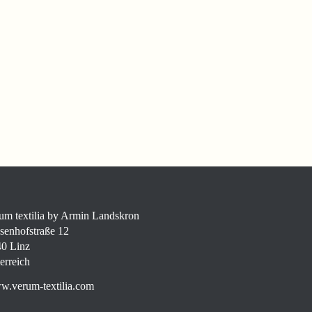
um textilia by Armin Landskron
senhofstraße 12
0 Linz
erreich
.verum-textilia.com