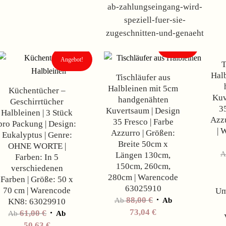
ab-zahlungseingang-wird-
speziell-fuer-sie-
zugeschnitten-und-genaeht
Angebot!
Angebot!
T
Hal
Tischläufer aus
Halbleinen mit 5cm
Küchentücher –
Kuv
handgenähten
Geschirrtücher
3
Kuvertsaum | Design
Halbleinen | 3 Stück
Azzu
35 Fresco | Farbe
pro Packung | Design:
| 
Azzurro | Größen:
Eukalyptus | Genre:
Breite 50cm x
OHNE WORTE |
Längen 130cm,
Farben: In 5
150cm, 260cm,
verschiedenen
280cm | Warencode
Farben | Größe: 50 x
63025910
70 cm | Warencode
Um
88,00
€
Ab
Ab
KN8: 63029910
73,04
€
61,00
€
Ab
Ab
50,63
€