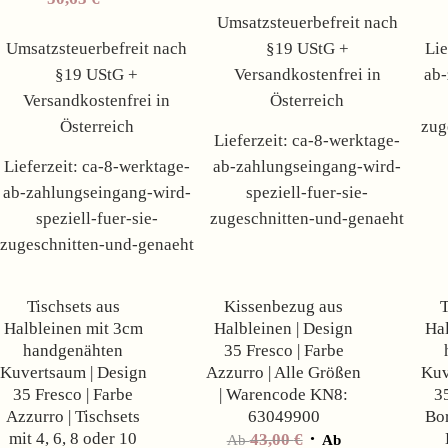
Umsatzsteuerbefreit nach
Umsatzsteuerbefreit nach
§19 UStG +
Lie
§19 UStG +
Versandkostenfrei in
ab-
Versandkostenfrei in
Österreich
Österreich
zug
Lieferzeit:
ca-8-werktage-
Lieferzeit:
ca-8-werktage-
ab-zahlungseingang-wird-
ab-zahlungseingang-wird-
speziell-fuer-sie-
speziell-fuer-sie-
zugeschnitten-und-genaeht
zugeschnitten-und-genaeht
Angebot!
Angebot!
Tischsets aus
Kissenbezug aus
T
Halbleinen mit 3cm
Halbleinen | Design
Hal
handgenähten
35 Fresco | Farbe
Kuvertsaum | Design
Azzurro | Alle Größen
Kuv
35 Fresco | Farbe
| Warencode KN8:
3
Azzurro | Tischsets
63049900
Bo
mit 4, 6, 8 oder 10
43,00
€
Ab
Ab