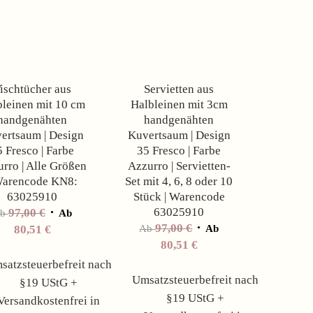
Angebot!
Angebot!
ischtücher aus
Servietten aus
bleinen mit 10 cm
Halbleinen mit 3cm
handgenähten
handgenähten
ertsaum | Design
Kuvertsaum | Design
5 Fresco | Farbe
35 Fresco | Farbe
rro | Alle Größen
Azzurro | Servietten-
Warencode KN8:
Set mit 4, 6, 8 oder 10
63025910
Stück | Warencode
63025910
97,00
€
Ab
Ab
97,00
€
80,51
€
Ab
Ab
80,51
€
satzsteuerbefreit nach
Umsatzsteuerbefreit nach
§19 UStG +
§19 UStG +
Versandkostenfrei in