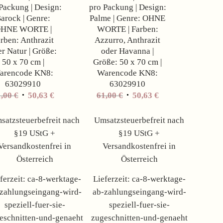
Packung | Design:
pro Packung | Design:
arock | Genre:
Palme | Genre: OHNE
HNE WORTE |
WORTE | Farben:
rben: Anthrazit
Azzurro, Anthrazit
r Natur | Größe:
oder Havanna |
50 x 70 cm |
Größe: 50 x 70 cm |
arencode KN8:
Warencode KN8:
63029910
63029910
1,00
€
50,63
€
61,00
€
50,63
€
satzsteuerbefreit nach
Umsatzsteuerbefreit nach
§19 UStG +
§19 UStG +
Versandkostenfrei in
Versandkostenfrei in
Österreich
Österreich
ferzeit:
ca-8-werktage-
Lieferzeit:
ca-8-werktage-
zahlungseingang-wird-
ab-zahlungseingang-wird-
speziell-fuer-sie-
speziell-fuer-sie-
eschnitten-und-genaeht
zugeschnitten-und-genaeht