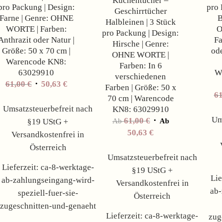
Küchentücher –
pro Packung | Design:
pro 
Geschirrtücher
Farne | Genre: OHNE
B
Halbleinen | 3 Stück
WORTE | Farben:
O
pro Packung | Design:
Anthrazit oder Natur |
Fa
Hirsche | Genre:
Größe: 50 x 70 cm |
ode
OHNE WORTE |
Warencode KN8:
Farben: In 6
63029910
W
verschiedenen
61,00
€
50,63
€
Farben | Größe: 50 x
6
70 cm | Warencode
Umsatzsteuerbefreit nach
KN8: 63029910
Um
61,00
€
§19 UStG +
Ab
Ab
50,63
€
Versandkostenfrei in
Österreich
Umsatzsteuerbefreit nach
Lieferzeit:
ca-8-werktage-
§19 UStG +
Lie
ab-zahlungseingang-wird-
Versandkostenfrei in
ab-
speziell-fuer-sie-
Österreich
zugeschnitten-und-genaeht
Lieferzeit:
ca-8-werktage-
zug