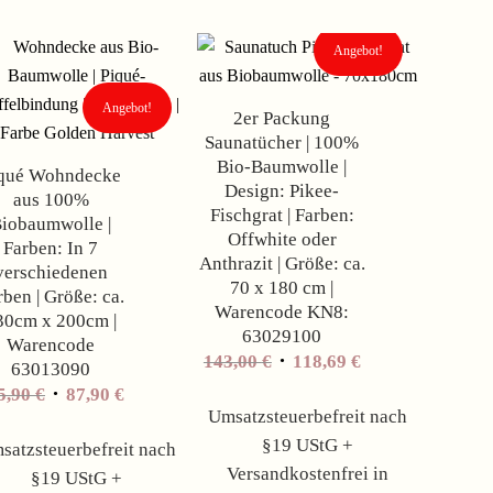
Angebot!
Angebot!
2er Packung
Saunatücher | 100%
Bio-Baumwolle |
qué Wohndecke
Design: Pikee-
aus 100%
Fischgrat | Farben:
iobaumwolle |
Offwhite oder
Farben: In 7
Anthrazit | Größe: ca.
verschiedenen
70 x 180 cm |
rben | Größe: ca.
Warencode KN8:
30cm x 200cm |
63029100
Warencode
143,00
€
118,69
€
63013090
5,90
€
87,90
€
Umsatzsteuerbefreit nach
§19 UStG +
satzsteuerbefreit nach
Versandkostenfrei in
§19 UStG +