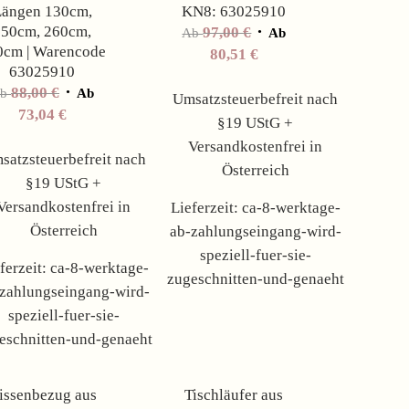
ängen 130cm,
KN8: 63025910
150cm, 260cm,
97,00
€
Ab
Ab
0cm | Warencode
80,51
€
63025910
88,00
€
Ab
Ab
Umsatzsteuerbefreit nach
73,04
€
§19 UStG +
Versandkostenfrei in
satzsteuerbefreit nach
Österreich
§19 UStG +
Versandkostenfrei in
Lieferzeit:
ca-8-werktage-
Österreich
ab-zahlungseingang-wird-
speziell-fuer-sie-
ferzeit:
ca-8-werktage-
zugeschnitten-und-genaeht
zahlungseingang-wird-
speziell-fuer-sie-
eschnitten-und-genaeht
Angebot!
Angebot!
issenbezug aus
Tischläufer aus