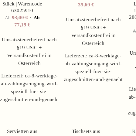
Stück | Warencode
L
35,69
€
63025910
28
93,00
€
Ab
Ab
Umsatzsteuerbefreit nach
77,19
€
§19 UStG +
Versandkostenfrei in
Umsatzsteuerbefreit nach
Österreich
§19 UStG +
Um
Versandkostenfrei in
Lieferzeit:
ca-8-werktage-
Österreich
ab-zahlungseingang-wird-
speziell-fuer-sie-
Lieferzeit:
ca-8-werktage-
zugeschnitten-und-genaeht
ab-zahlungseingang-wird-
Lie
speziell-fuer-sie-
ab-
zugeschnitten-und-genaeht
zug
Angebot!
Angebot!
Servietten aus
Tischsets aus
K