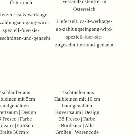
Versandkostenfrei in
Österreich
Österreich
ferzeit:
ca-8-werktage-
Lieferzeit:
ca-8-werktage-
zahlungseingang-wird-
ab-zahlungseingang-wird-
speziell-fuer-sie-
speziell-fuer-sie-
eschnitten-und-genaeht
zugeschnitten-und-genaeht
Angebot!
Angebot!
ischläufer aus
Tischtücher aus
bleinen mit 5cm
Halbleinen mit 10 cm
handgenähten
handgenähten
ertsaum | Design
Kuvertsaum | Design
5 Fresco | Farbe
35 Fresco | Farbe
rdeaux | Größen:
Bordeaux | Alle
Breite 50cm x
Größen | Warencode