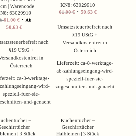
KN8: 63029910
 cm | Warencode
61,00
€
50,63
€
N8: 63029910
61,00
€
Ab
Ab
Umsatzsteuerbefreit nach
50,63
€
§19 UStG +
satzsteuerbefreit nach
Versandkostenfrei in
§19 UStG +
Österreich
Versandkostenfrei in
Lieferzeit:
ca-8-werktage-
Österreich
ab-zahlungseingang-wird-
ferzeit:
ca-8-werktage-
speziell-fuer-sie-
zahlungseingang-wird-
zugeschnitten-und-genaeht
speziell-fuer-sie-
eschnitten-und-genaeht
Angebot!
Angebot!
üchentücher –
Küchentücher –
Geschirrtücher
Geschirrtücher
bleinen | 3 Stück
Halbleinen | 3 Stück