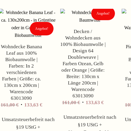
Angebot!
Angebot!
Decken /
Wohndecken aus
100% Biobaumwolle |
Wohndecke Banana
Pi
Design 64
Leaf aus 100%
Doubleweave |
Biobaumwolle |
B
Farben Ozean, Gelb
Farben: In 2
oder Orange | Größe:
verschiedenen
Breite: 130cm x
Farben | Größe: ca.
Fa
Länge 200cm |
130cm x 200cm |
1
Warencode
Warencode
63013090
63013090
161,00
€
133,63
€
161,00
€
133,63
€
10
Umsatzsteuerbefreit nach
Umsatzsteuerbefreit nach
Um
§19 UStG +
§19 UStG +