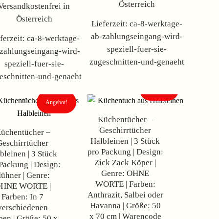
Österreich
Versandkostenfrei in
Österreich
Lieferzeit:
ca-8-werktage-
ab-zahlungseingang-wird-
ferzeit:
ca-8-werktage-
speziell-fuer-sie-
zahlungseingang-wird-
zugeschnitten-und-genaeht
speziell-fuer-sie-
eschnitten-und-genaeht
Angebot!
Angebot!
Küchentücher –
Geschirrtücher
üchentücher –
Halbleinen | 3 Stück
Geschirrtücher
pro Packung | Design:
bleinen | 3 Stück
Zick Zack Köper |
Packung | Design:
Genre: OHNE
ühner | Genre:
WORTE | Farben:
HNE WORTE |
Anthrazit, Salbei oder
Farben: In 7
Havanna | Größe: 50
verschiedenen
x 70 cm | Warencode
ben | Größe: 50 x