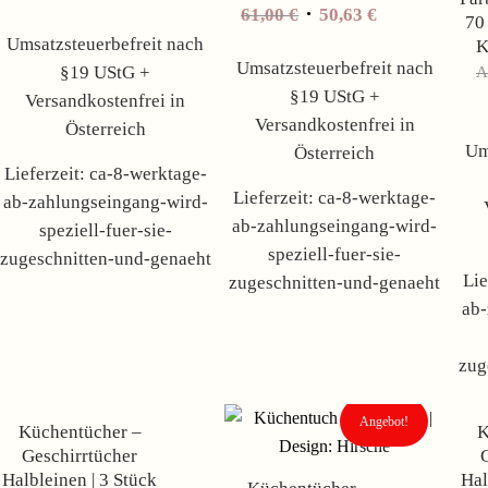
61,00
€
50,63
€
70
Umsatzsteuerbefreit nach
K
Umsatzsteuerbefreit nach
§19 UStG +
§19 UStG +
Versandkostenfrei in
Versandkostenfrei in
Österreich
Um
Österreich
Lieferzeit:
ca-8-werktage-
Lieferzeit:
ca-8-werktage-
ab-zahlungseingang-wird-
ab-zahlungseingang-wird-
speziell-fuer-sie-
speziell-fuer-sie-
zugeschnitten-und-genaeht
Lie
zugeschnitten-und-genaeht
ab-
zug
Angebot!
Angebot!
Küchentücher –
K
Geschirrtücher
Halbleinen | 3 Stück
Hal