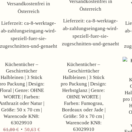
Versandkostenfrei in
Versandkostenfrei in
Österreich
Österreich
Lieferzeit:
ca-8-werktage-
Lieferzeit:
ca-8-werktage-
Lie
ab-zahlungseingang-wird-
ab-zahlungseingang-wird-
ab-
speziell-fuer-sie-
speziell-fuer-sie-
zugeschnitten-und-genaeht
zugeschnitten-und-genaeht
zug
Angebot!
Angebot!
Küchentücher –
Küchentücher –
Geschirrtücher
Geschirrtücher
Halbleinen | 3 Stück
Halbleinen | 3 Stück
K
pro Packung | Design:
pro Packung | Design:
Floral | Genre: OHNE
Herbstglanz | Genre:
Hal
WORTE | Farben:
OHNE WORTE |
pro 
Anthrazit oder Natur |
Farben: Fumograu,
H
Größe: 50 x 70 cm |
Bordeaux oder Jade |
O
Warencode KN8:
Größe: 50 x 70 cm |
63029910
Warencode KN8:
63029910
61,00
€
50,63
€
Far