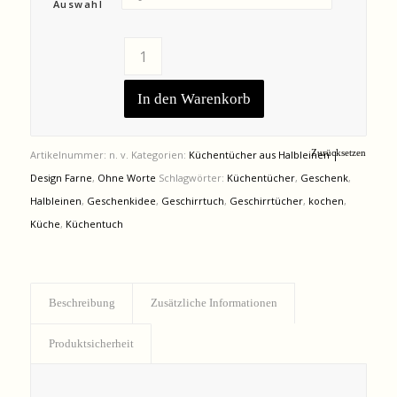
Auswahl
In den Warenkorb
Zurücksetzen
Artikelnummer:
n. v.
Kategorien:
Küchentücher aus Halbleinen |
Design Farne
,
Ohne Worte
Schlagwörter:
Küchentücher
,
Geschenk
,
Halbleinen
,
Geschenkidee
,
Geschirrtuch
,
Geschirrtücher
,
kochen
,
Küche
,
Küchentuch
Beschreibung
Zusätzliche Informationen
Produktsicherheit