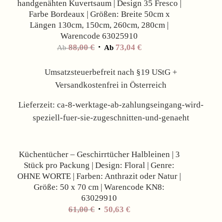
handgenähten Kuvertsaum | Design 35 Fresco |
Farbe Bordeaux | Größen: Breite 50cm x
Längen 130cm, 150cm, 260cm, 280cm |
Warencode 63025910
88,00
€
73,04
€
Ab
Ab
Umsatzsteuerbefreit nach §19 UStG +
Versandkostenfrei in Österreich
Lieferzeit:
ca-8-werktage-ab-zahlungseingang-wird-
speziell-fuer-sie-zugeschnitten-und-genaeht
Angebot!
Küchentücher – Geschirrtücher Halbleinen | 3
Stück pro Packung | Design: Floral | Genre:
OHNE WORTE | Farben: Anthrazit oder Natur |
Größe: 50 x 70 cm | Warencode KN8:
63029910
61,00
€
50,63
€