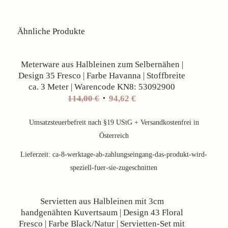
Ähnliche Produkte
Angebot!
Meterware aus Halbleinen zum Selbernähen |
Design 35 Fresco | Farbe Havanna | Stoffbreite
ca. 3 Meter | Warencode KN8: 53092900
Ursprünglicher
Aktueller
114,00
€
94,62
€
Preis
Preis
war:
ist:
Umsatzsteuerbefreit nach §19 UStG + Versandkostenfrei in
114,00 €
94,62 €.
Österreich
Lieferzeit:
ca-8-werktage-ab-zahlungseingang-das-produkt-wird-
speziell-fuer-sie-zugeschnitten
Angebot!
Servietten aus Halbleinen mit 3cm
handgenähten Kuvertsaum | Design 43 Floral
Fresco | Farbe Black/Natur | Servietten-Set mit