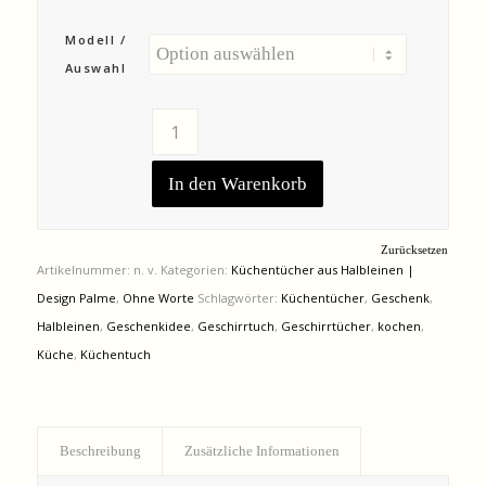
Modell /
Auswahl
In den Warenkorb
Zurücksetzen
Artikelnummer:
n. v.
Kategorien:
Küchentücher aus Halbleinen |
Design Palme
,
Ohne Worte
Schlagwörter:
Küchentücher
,
Geschenk
,
Halbleinen
,
Geschenkidee
,
Geschirrtuch
,
Geschirrtücher
,
kochen
,
Küche
,
Küchentuch
Beschreibung
Zusätzliche Informationen