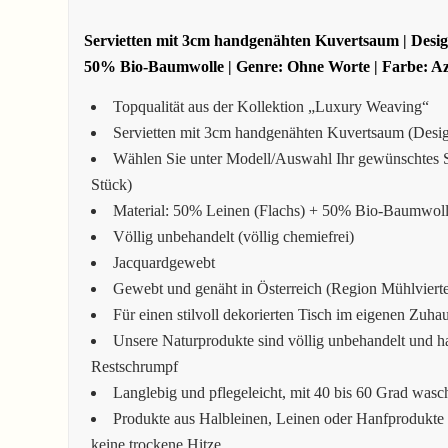
Servietten mit 3cm handgenähten Kuvertsaum | Design
50% Bio-Baumwolle | Genre: Ohne Worte | Farbe: A
Topqualität aus der Kollektion „Luxury Weaving“
Servietten mit 3cm handgenähten Kuvertsaum (Design
Wählen Sie unter Modell/Auswahl Ihr gewünschtes Ser
Stück)
Material: 50% Leinen (Flachs) + 50% Bio-Baumwol
Völlig unbehandelt (völlig chemiefrei)
Jacquardgewebt
Gewebt und genäht in Österreich (Region Mühlviertel
Für einen stilvoll dekorierten Tisch im eigenen Zuha
Unsere Naturprodukte sind völlig unbehandelt und h
Restschrumpf
Langlebig und pflegeleicht, mit 40 bis 60 Grad wasc
Produkte aus Halbleinen, Leinen oder Hanfprodukte 
keine trockene Hitze