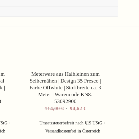
Angebot!
Angebot!
um
Meterware aus Halbleinen zum
al
Selbernähen | Design 35 Fresco |
k |
Farbe Offwhite | Stoffbreite ca. 3
Meter | Warencode KN8:
0
53092900
her
ueller
Ursprünglicher
Aktueller
114,00
€
94,62
€
is
Preis
Preis
war:
ist:
UStG +
Umsatzsteuerbefreit nach §19 UStG +
2 €.
114,00 €
94,62 €.
eich
Versandkostenfrei in Österreich