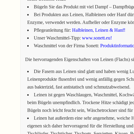
Bügeln Sie das Produkt mit viel Dampf – Dampfbüg
Bei Produkten aus Leinen, Halbleinen oder Hanf dürf
Enzyme, verwendet werden. Aufheller oder Enzyme könn
Pflegeanleitung für:
Halbleinen, Leinen & Hanf!
Unser Waschmittel-Tipp:
www.sonett.eu!
Waschmittel von der Firma Sonett:
Produktinformati
Die hervorragenden Eigenschaften von Leinen (Flachs) s
Die Fasern aus Leinen sind glatt und haben wenig Lu
Leinenprodukte flusenfrei und wenig anfällig gegen Sch
aus bakterizid, fast antistatisch und schmutzabweisend.
Leinen ist gegen Waschlaugen, Waschmittel, Kochw
beim Bügeln unempfindlich. Trockene Hitze schädigt 
Bügeln noch leicht feucht sein, Wäschetrockner sind für
Leinen hat außerdem eine sehr angenehme, weiche H
eigenen sich daher hervorragend für die Herstellung und
Tischläufer, Tischtücher, Tischsets, Servietten, Kissen, 