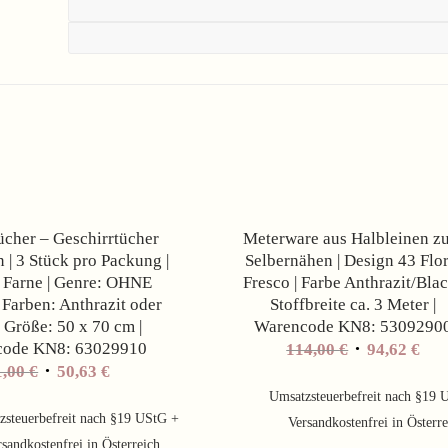
Angebot!
cher – Geschirrtücher
Meterware aus Halbleinen z
 | 3 Stück pro Packung |
Selbernähen | Design 43 Flor
 Farne | Genre: OHNE
Fresco | Farbe Anthrazit/Blac
Farben: Anthrazit oder
Stoffbreite ca. 3 Meter |
| Größe: 50 x 70 cm |
Warencode KN8: 5309290
code KN8: 63029910
Ursprünglic
Akt
114,00
€
94,62
€
1,00
€
50,63
€
Preis
Pre
war:
ist:
Umsatzsteuerbefreit nach §19 
zsteuerbefreit nach §19 UStG +
114,00 €
94,6
Versandkostenfrei in Österr
sandkostenfrei in Österreich