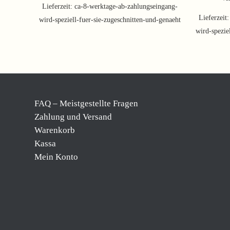
Lieferzeit:
ca-8-werktage-ab-zahlungseingang-
Lieferzeit
wird-speziell-fuer-sie-zugeschnitten-und-genaeht
wird-spezie
FAQ – Meistgestellte Fragen
Zahlung und Versand
Warenkorb
Kassa
Mein Konto