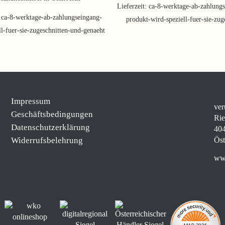
Lieferzeit:
ca-8-werktage-ab-zahlungs
:
ca-8-werktage-ab-zahlungseingang-
produkt-wird-speziell-fuer-sie-zug
ll-fuer-sie-zugeschnitten-und-genaeht
Impressum
ver
Geschäftsbedingungen
Rie
Datenschutzerklärung
404
Widerrufsbelehrung
Öst
www