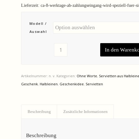
Lieferzeit:
ca-8-werktage-ab-zahlungseingang-wird-speziell-fuer-s
Modell /
Auswahl
In den Warenk
Artikelnummer:
n. v.
Kategorien:
Ohne Worte
,
Servietten aus Halblei
Geschenk
,
Halbleinen
,
Geschenkidee
,
Servietten
Beschreibung
Zusätzliche Informationen
Beschreibung