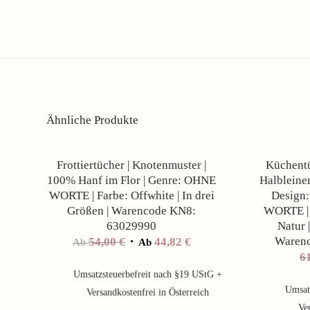
Ähnliche Produkte
Angebot!
Frottiertücher | Knotenmuster |
Küchentü
100% Hanf im Flor | Genre: OHNE
Halbleinen
WORTE | Farbe: Offwhite | In drei
Design:
Größen | Warencode KN8:
WORTE | 
63029990
Natur 
Waren
54,00
€
44,82
€
Ab
Ab
6
Umsatzsteuerbefreit nach §19 UStG +
Umsat
Versandkostenfrei in Österreich
Ver