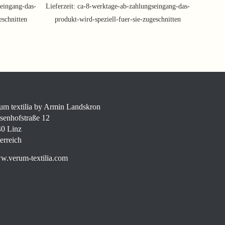
eingang-das-
Lieferzeit:
ca-8-werktage-ab-zahlungseingang-das-
eschnitten
produkt-wird-speziell-fuer-sie-zugeschnitten
um textilia by Armin Landskron
senhofstraße 12
0 Linz
erreich
.verum-textilia.com