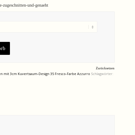
ie-zugeschnitten-und-genaeht
orb
Zurücksetzen
nen mit 3cm Kuvertsaum-Design 35 Fresco-Farbe Azzurro
Schlagwörter: