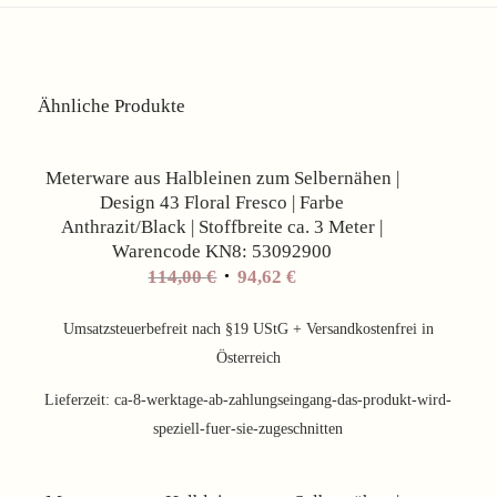
Ähnliche Produkte
Angebot!
Meterware aus Halbleinen zum Selbernähen |
Design 43 Floral Fresco | Farbe
Anthrazit/Black | Stoffbreite ca. 3 Meter |
Warencode KN8: 53092900
Ursprünglicher
Aktueller
114,00
€
94,62
€
Preis
Preis
war:
ist:
Umsatzsteuerbefreit nach §19 UStG + Versandkostenfrei in
114,00 €
94,62 €.
Österreich
Lieferzeit:
ca-8-werktage-ab-zahlungseingang-das-produkt-wird-
speziell-fuer-sie-zugeschnitten
Angebot!