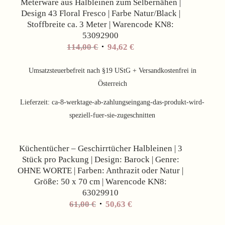
Meterware aus Halbleinen zum Selbernähen |
Design 43 Floral Fresco | Farbe Natur/Black |
Stoffbreite ca. 3 Meter | Warencode KN8:
53092900
Ursprünglicher
Aktueller
114,00
€
94,62
€
Preis
Preis
war:
ist:
Umsatzsteuerbefreit nach §19 UStG + Versandkostenfrei in
114,00 €
94,62 €.
Österreich
Lieferzeit:
ca-8-werktage-ab-zahlungseingang-das-produkt-wird-
speziell-fuer-sie-zugeschnitten
Angebot!
Küchentücher – Geschirrtücher Halbleinen | 3
Stück pro Packung | Design: Barock | Genre:
OHNE WORTE | Farben: Anthrazit oder Natur |
Größe: 50 x 70 cm | Warencode KN8:
63029910
61,00
€
50,63
€