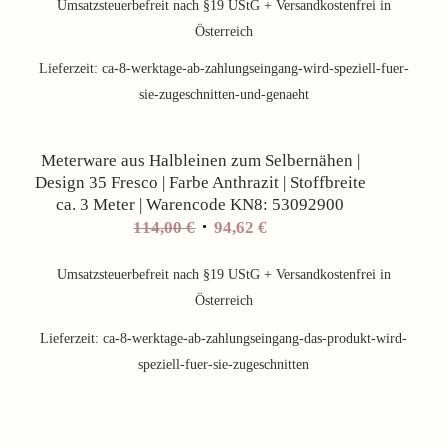
Umsatzsteuerbefreit nach §19 UStG + Versandkostenfrei in
Österreich
Lieferzeit:
ca-8-werktage-ab-zahlungseingang-wird-speziell-fuer-
sie-zugeschnitten-und-genaeht
Angebot!
Meterware aus Halbleinen zum Selbernähen |
Design 35 Fresco | Farbe Anthrazit | Stoffbreite
ca. 3 Meter | Warencode KN8: 53092900
Ursprünglicher
Aktueller
114,00
€
94,62
€
Preis
Preis
war:
ist:
Umsatzsteuerbefreit nach §19 UStG + Versandkostenfrei in
114,00 €
94,62 €.
Österreich
Lieferzeit:
ca-8-werktage-ab-zahlungseingang-das-produkt-wird-
speziell-fuer-sie-zugeschnitten