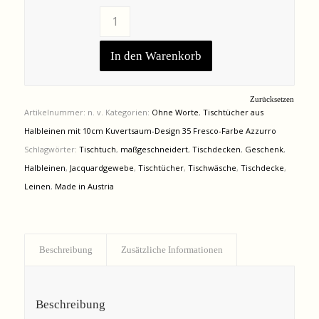
In den Warenkorb
Zurücksetzen
Artikelnummer:
n. v.
Kategorien:
Ohne Worte
,
Tischtücher aus
Halbleinen mit 10cm Kuvertsaum-Design 35 Fresco-Farbe Azzurro
Schlagwörter:
Tischtuch
,
maßgeschneidert
,
Tischdecken
,
Geschenk
,
Halbleinen
,
Jacquardgewebe
,
Tischtücher
,
Tischwäsche
,
Tischdecke
,
Leinen
,
Made in Austria
Beschreibung
Zusätzliche Informationen
Beschreibung