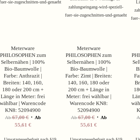
fuer-sie-zugeschnitten-und-genaeht
Li
zahlungseingang-wird-speziell-
zah
fuer-sie-zugeschnitten-und-genaeht
fuer-
Angebot!
Angebot!
Meterware
Meterware
PHILOSOPHEN zum
PHILOSOPHEN zum
PH
Selbernähen | 100%
Selbernähen | 100%
Sel
Bio-Baumwolle |
Bio-Baumwolle |
B
Farbe: Anthrazit |
Farbe: Zimt | Breiten:
Fa
Breiten: 140, 160,
140, 160, 180 oder
Br
180 oder 200 cm +
200 cm + Länge in
18
Länge in Meter: frei
Meter: frei wählbar |
Län
wählbar | Warencode
Warencode KN8:
wäh
KN8: 52094900
52094900
K
67,00
€
67,00
€
Ab
Ab
Ab
Ab
55,61
€
55,61
€
Umsatzsteuerbefreit nach §19
Umsatzsteuerbefreit nach §19
Um