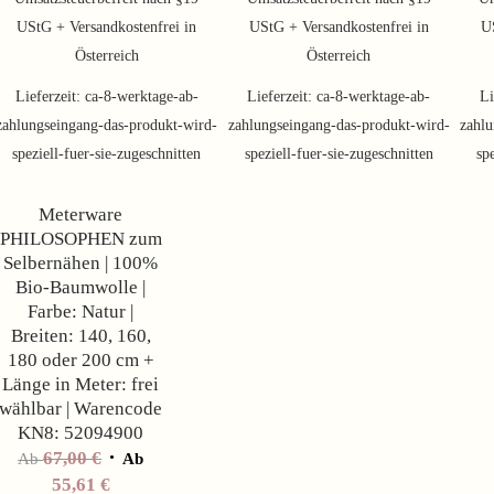
UStG + Versandkostenfrei in
UStG + Versandkostenfrei in
U
Österreich
Österreich
Lieferzeit:
ca-8-werktage-ab-
Lieferzeit:
ca-8-werktage-ab-
Li
zahlungseingang-das-produkt-wird-
zahlungseingang-das-produkt-wird-
zahlu
Angebot!
speziell-fuer-sie-zugeschnitten
speziell-fuer-sie-zugeschnitten
sp
Meterware
PHILOSOPHEN zum
Selbernähen | 100%
Bio-Baumwolle |
Farbe: Natur |
Breiten: 140, 160,
180 oder 200 cm +
Länge in Meter: frei
wählbar | Warencode
KN8: 52094900
67,00
€
Ab
Ab
55,61
€