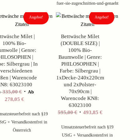
fuer-sie-zugeschnitten-und-genaeht
Angebot!
Angebot!
ttwäsche Milet |
Bettwäsche Milet
100% Bio-
(DOUBLE SIZE) |
mwolle | Genre:
100% Bio-
HILOSOPHEN |
Baumwolle | Genre:
e: Silbergrau | In
PHILOSOPHEN |
 verschiedenen
Farbe: Silbergrau |
ßen | Warencode
1xDecke-240x220cm
N8: 63023100
und 2xPolster-
70x90cm |
335,00
€
b
Ab
Warencode KN8:
278,05
€
63023100
Ursprünglicher
Aktueller
595,00
€
493,85
€
satzsteuerbefreit nach §19
Preis
Preis
StG + Versandkostenfrei in
war:
ist:
Umsatzsteuerbefreit nach §19
Österreich
595,00 €
493,85 €.
UStG + Versandkostenfrei in