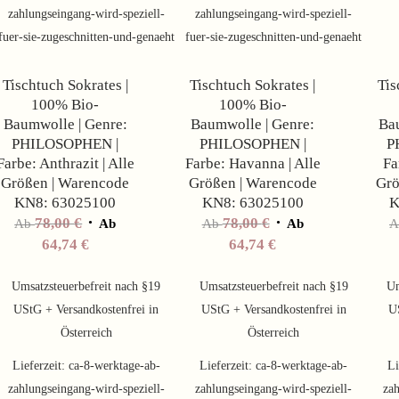
zahlungseingang-wird-speziell-
zahlungseingang-wird-speziell-
Angebot!
Angebot!
fuer-sie-zugeschnitten-und-genaeht
fuer-sie-zugeschnitten-und-genaeht
Tischtuch Sokrates |
Tischtuch Sokrates |
Tis
100% Bio-
100% Bio-
Baumwolle | Genre:
Baumwolle | Genre:
Bau
PHILOSOPHEN |
PHILOSOPHEN |
P
Farbe: Anthrazit | Alle
Farbe: Havanna | Alle
Fa
Größen | Warencode
Größen | Warencode
Grö
KN8: 63025100
KN8: 63025100
K
78,00
€
78,00
€
Ab
Ab
Ab
Ab
64,74
€
64,74
€
Umsatzsteuerbefreit nach §19
Umsatzsteuerbefreit nach §19
Um
UStG + Versandkostenfrei in
UStG + Versandkostenfrei in
U
Österreich
Österreich
Lieferzeit:
ca-8-werktage-ab-
Lieferzeit:
ca-8-werktage-ab-
Li
zahlungseingang-wird-speziell-
zahlungseingang-wird-speziell-
zah