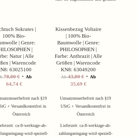
Angebot!
Angebot!
chtuch Sokrates |
Kissenbezug Voltaire
100% Bio-
| 100% Bio-
mwolle | Genre:
Baumwolle | Genre:
HILOSOPHEN |
PHILOSOPHEN |
rbe: Natur | Alle
Farbe: Anthrazit | Alle
ßen | Warencode
Größen | Warencode
N8: 63025100
KN8: 63049200
78,00
€
43,00
€
Ab
Ab
Ab
Ab
64,74
€
35,69
€
satzsteuerbefreit nach §19
Umsatzsteuerbefreit nach §19
StG + Versandkostenfrei in
UStG + Versandkostenfrei in
Österreich
Österreich
eferzeit:
ca-8-werktage-ab-
Lieferzeit:
ca-8-werktage-ab-
lungseingang-wird-speziell-
zahlungseingang-wird-speziell-