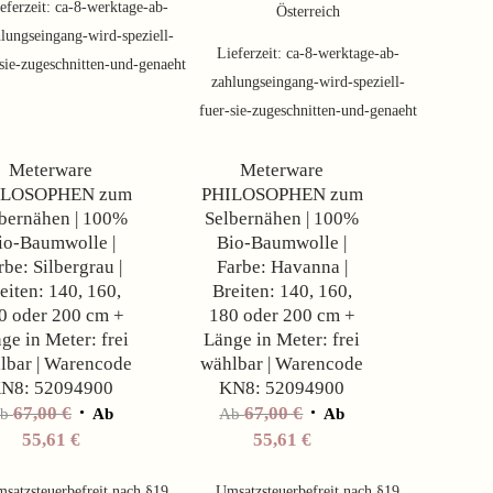
eferzeit:
ca-8-werktage-ab-
Österreich
lungseingang-wird-speziell-
Lieferzeit:
ca-8-werktage-ab-
sie-zugeschnitten-und-genaeht
zahlungseingang-wird-speziell-
Angebot!
Angebot!
fuer-sie-zugeschnitten-und-genaeht
Meterware
Meterware
ILOSOPHEN zum
PHILOSOPHEN zum
bernähen | 100%
Selbernähen | 100%
io-Baumwolle |
Bio-Baumwolle |
rbe: Silbergrau |
Farbe: Havanna |
eiten: 140, 160,
Breiten: 140, 160,
0 oder 200 cm +
180 oder 200 cm +
ge in Meter: frei
Länge in Meter: frei
lbar | Warencode
wählbar | Warencode
N8: 52094900
KN8: 52094900
67,00
€
67,00
€
Ab
Ab
Ab
Ab
55,61
€
55,61
€
satzsteuerbefreit nach §19
Umsatzsteuerbefreit nach §19