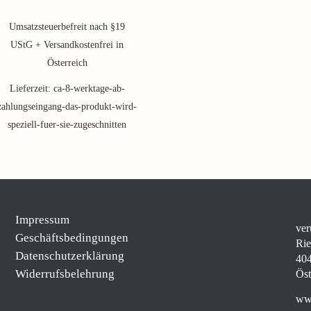
Umsatzsteuerbefreit nach §19
UStG + Versandkostenfrei in
Österreich
Lieferzeit:
ca-8-werktage-ab-
zahlungseingang-das-produkt-wird-
speziell-fuer-sie-zugeschnitten
Impressum
ver
Geschäftsbedingungen
Rie
Datenschutzerklärung
404
Widerrufsbelehrung
Öst
www