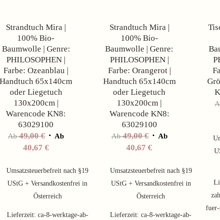
Strandtuch Mira |
Strandtuch Mira |
Tis
100% Bio-
100% Bio-
Baumwolle | Genre:
Baumwolle | Genre:
Bau
PHILOSOPHEN |
PHILOSOPHEN |
P
Farbe: Ozeanblau |
Farbe: Orangerot |
Fa
Handtuch 65x140cm
Handtuch 65x140cm
Grö
oder Liegetuch
oder Liegetuch
K
130x200cm |
130x200cm |
Warencode KN8:
Warencode KN8:
63029100
63029100
49,00
€
49,00
€
Ab
Ab
Ab
Ab
Um
40,67
€
40,67
€
U
Umsatzsteuerbefreit nach §19
Umsatzsteuerbefreit nach §19
Li
UStG + Versandkostenfrei in
UStG + Versandkostenfrei in
zah
Österreich
Österreich
fuer-
Lieferzeit:
ca-8-werktage-ab-
Lieferzeit:
ca-8-werktage-ab-