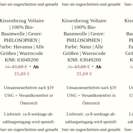
Angebot!
Angebot!
fuer-sie-zugeschnitten-und-genaeht
fuer-sie-zugeschnitten-und-genaeht
fuer-
Kissenbezug Voltaire
Kissenbezug Voltaire
Kis
| 100% Bio-
| 100% Bio-
Baumwolle | Genre:
Baumwolle | Genre:
Bau
PHILOSOPHEN |
PHILOSOPHEN |
P
Farbe: Havanna | Alle
Farbe: Natur | Alle
Fa
Größen | Warencode
Größen | Warencode
Grö
KN8: 63049200
KN8: 63049200
K
43,00
€
43,00
€
Ab
Ab
Ab
Ab
35,69
€
35,69
€
Umsatzsteuerbefreit nach §19
Umsatzsteuerbefreit nach §19
Um
UStG + Versandkostenfrei in
UStG + Versandkostenfrei in
U
Österreich
Österreich
Lieferzeit:
ca-8-werktage-ab-
Lieferzeit:
ca-8-werktage-ab-
Li
zahlungseingang-wird-speziell-
zahlungseingang-wird-speziell-
zah
fuer-sie-zugeschnitten-und-genaeht
fuer-sie-zugeschnitten-und-genaeht
fuer-