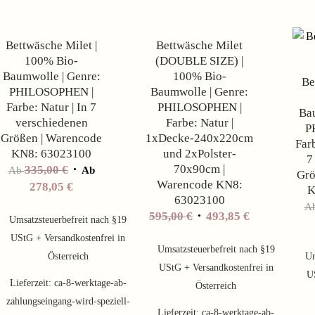
Angebot!
Angebot!
Bettwäsche Milet |
Bettwäsche Milet
100% Bio-
(DOUBLE SIZE) |
Baumwolle | Genre:
100% Bio-
Be
PHILOSOPHEN |
Baumwolle | Genre:
Farbe: Natur | In 7
PHILOSOPHEN |
Bau
verschiedenen
Farbe: Natur |
P
Größen | Warencode
1xDecke-240x220cm
Farb
KN8: 63023100
und 2xPolster-
7
70x90cm |
335,00
€
Ab
Ab
Grö
Warencode KN8:
278,05
€
K
63023100
A
Ursprünglicher
Aktueller
595,00
€
493,85
€
Umsatzsteuerbefreit nach §19
Preis
Preis
UStG + Versandkostenfrei in
war:
ist:
Umsatzsteuerbefreit nach §19
Österreich
Um
595,00 €
493,85 €.
UStG + Versandkostenfrei in
U
Lieferzeit:
ca-8-werktage-ab-
Österreich
zahlungseingang-wird-speziell-
Lieferzeit:
ca-8-werktage-ab-