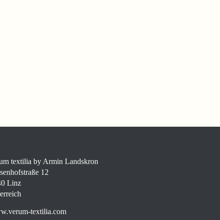
um textilia by Armin Landskron
senhofstraße 12
0 Linz
erreich
.verum-textilia.com