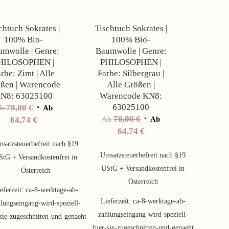
chtuch Sokrates |
Tischtuch Sokrates |
100% Bio-
100% Bio-
mwolle | Genre:
Baumwolle | Genre:
HILOSOPHEN |
PHILOSOPHEN |
rbe: Zimt | Alle
Farbe: Silbergrau |
ßen | Warencode
Alle Größen |
N8: 63025100
Warencode KN8:
63025100
78,00
€
Ab
Ab
78,00
€
64,74
€
Ab
Ab
64,74
€
satzsteuerbefreit nach §19
Umsatzsteuerbefreit nach §19
StG + Versandkostenfrei in
UStG + Versandkostenfrei in
Österreich
Österreich
eferzeit:
ca-8-werktage-ab-
Lieferzeit:
ca-8-werktage-ab-
lungseingang-wird-speziell-
zahlungseingang-wird-speziell-
sie-zugeschnitten-und-genaeht
fuer-sie-zugeschnitten-und-genaeht