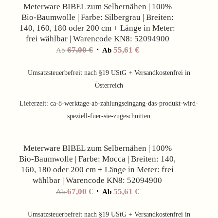
Meterware BIBEL zum Selbernähen | 100%
Bio-Baumwolle | Farbe: Silbergrau | Breiten:
140, 160, 180 oder 200 cm + Länge in Meter:
frei wählbar | Warencode KN8: 52094900
67,00
€
55,61
€
Ab
Ab
Umsatzsteuerbefreit nach §19 UStG + Versandkostenfrei in
Österreich
Lieferzeit:
ca-8-werktage-ab-zahlungseingang-das-produkt-wird-
speziell-fuer-sie-zugeschnitten
Angebot!
Meterware BIBEL zum Selbernähen | 100%
Bio-Baumwolle | Farbe: Mocca | Breiten: 140,
160, 180 oder 200 cm + Länge in Meter: frei
wählbar | Warencode KN8: 52094900
67,00
€
55,61
€
Ab
Ab
Umsatzsteuerbefreit nach §19 UStG + Versandkostenfrei in