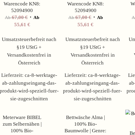
Warencode KN8:
Warencode KN8:
W
52094900
52094900
67,00
€
67,00
€
Ab
Ab
Ab
Ab
55,61
€
55,61
€
Umsatzsteuerbefreit nach
Umsatzsteuerbefreit nach
Um
§19 UStG +
§19 UStG +
Versandkostenfrei in
Versandkostenfrei in
Österreich
Österreich
Lieferzeit:
ca-8-werktage-
Lieferzeit:
ca-8-werktage-
Lie
ab-zahlungseingang-das-
ab-zahlungseingang-das-
ab
produkt-wird-speziell-fuer-
produkt-wird-speziell-fuer-
pro
sie-zugeschnitten
sie-zugeschnitten
Angebot!
Angebot!
Meterware BIBEL
Bettwäsche Alma |
zum Selbernähen |
100% Bio-
100% Bio-
Baumwolle | Genre:
Be