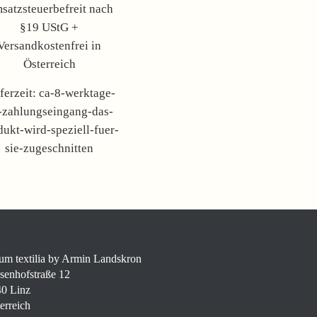
satzsteuerbefreit nach
§19 UStG +
Versandkostenfrei in
Österreich
ferzeit:
ca-8-werktage-
-zahlungseingang-das-
dukt-wird-speziell-fuer-
sie-zugeschnitten
um textilia by Armin Landskron
senhofstraße 12
0 Linz
erreich