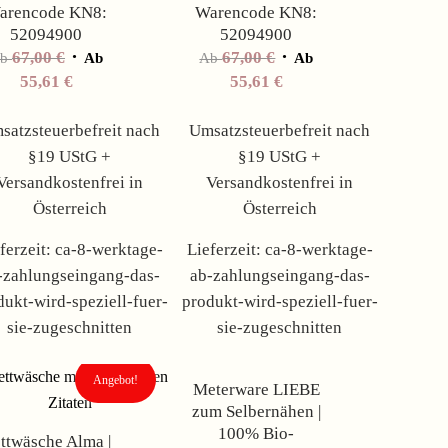
arencode KN8:
Warencode KN8:
52094900
52094900
67,00
€
67,00
€
Ab
Ab
Ab
Ab
55,61
€
55,61
€
satzsteuerbefreit nach
Umsatzsteuerbefreit nach
§19 UStG +
§19 UStG +
Versandkostenfrei in
Versandkostenfrei in
Österreich
Österreich
ferzeit:
ca-8-werktage-
Lieferzeit:
ca-8-werktage-
-zahlungseingang-das-
ab-zahlungseingang-das-
dukt-wird-speziell-fuer-
produkt-wird-speziell-fuer-
sie-zugeschnitten
sie-zugeschnitten
Angebot!
Angebot!
Meterware LIEBE
zum Selbernähen |
100% Bio-
ttwäsche Alma |