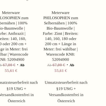
Meterware
Meterware
ILOSOPHEN zum
PHILOSOPHEN zum
bernähen | 100%
Selbernähen | 100%
io-Baumwolle |
Bio-Baumwolle |
rbe: Anthrazit |
Farbe: Zimt | Breiten:
eiten: 140, 160,
140, 160, 180 oder
0 oder 200 cm +
200 cm + Länge in
ge in Meter: frei
Meter: frei wählbar |
lbar | Warencode
Warencode KN8:
N8: 52094900
52094900
67,00
€
67,00
€
Ab
Ab
Ab
Ab
55,61
€
55,61
€
satzsteuerbefreit nach
Umsatzsteuerbefreit nach
§19 UStG +
§19 UStG +
Versandkostenfrei in
Versandkostenfrei in
Österreich
Österreich