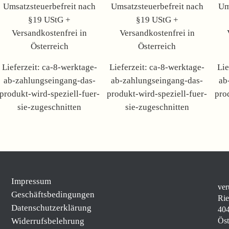
Umsatzsteuerbefreit nach
Umsatzsteuerbefreit nach
Um
§19 UStG +
§19 UStG +
Versandkostenfrei in
Versandkostenfrei in
Österreich
Österreich
Lieferzeit:
ca-8-werktage-
Lieferzeit:
ca-8-werktage-
Lie
ab-zahlungseingang-das-
ab-zahlungseingang-das-
ab
produkt-wird-speziell-fuer-
produkt-wird-speziell-fuer-
pro
sie-zugeschnitten
sie-zugeschnitten
Impressum
ver
Geschäftsbedingungen
Rie
Datenschutzerklärung
404
Widerrufsbelehrung
Öst