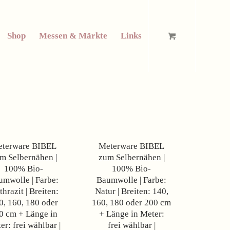
Shop
Messen & Märkte
Links
Angebot!
Angebot!
terware BIBEL
Meterware BIBEL
m Selbernähen |
zum Selbernähen |
100% Bio-
100% Bio-
umwolle | Farbe:
Baumwolle | Farbe:
hrazit | Breiten:
Natur | Breiten: 140,
0, 160, 180 oder
160, 180 oder 200 cm
0 cm + Länge in
+ Länge in Meter:
er: frei wählbar |
frei wählbar |