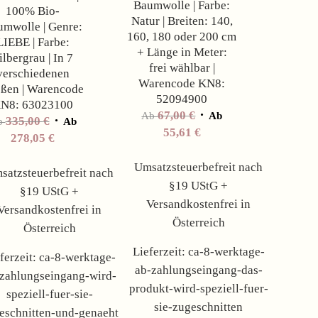
Baumwolle | Farbe:
100% Bio-
Natur | Breiten: 140,
mwolle | Genre:
160, 180 oder 200 cm
LIEBE | Farbe:
+ Länge in Meter:
ilbergrau | In 7
frei wählbar |
verschiedenen
Warencode KN8:
ßen | Warencode
52094900
N8: 63023100
67,00
€
Ab
Ab
335,00
€
b
Ab
55,61
€
278,05
€
Umsatzsteuerbefreit nach
satzsteuerbefreit nach
§19 UStG +
§19 UStG +
Versandkostenfrei in
Versandkostenfrei in
Österreich
Österreich
Lieferzeit:
ca-8-werktage-
ferzeit:
ca-8-werktage-
ab-zahlungseingang-das-
zahlungseingang-wird-
produkt-wird-speziell-fuer-
speziell-fuer-sie-
sie-zugeschnitten
eschnitten-und-genaeht
Angebot!
Angebot!