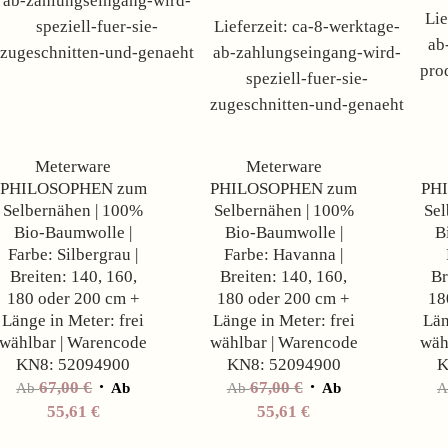
ab-zahlungseingang-wird-
Lie
speziell-fuer-sie-
Lieferzeit:
ca-8-werktage-
ab
zugeschnitten-und-genaeht
ab-zahlungseingang-wird-
pro
speziell-fuer-sie-
zugeschnitten-und-genaeht
Angebot!
Angebot!
Meterware
Meterware
PHILOSOPHEN zum
PHILOSOPHEN zum
PH
Selbernähen | 100%
Selbernähen | 100%
Sel
Bio-Baumwolle |
Bio-Baumwolle |
B
Farbe: Silbergrau |
Farbe: Havanna |
Breiten: 140, 160,
Breiten: 140, 160,
Br
180 oder 200 cm +
180 oder 200 cm +
18
Länge in Meter: frei
Länge in Meter: frei
Län
wählbar | Warencode
wählbar | Warencode
wäh
KN8: 52094900
KN8: 52094900
K
67,00
€
67,00
€
Ab
Ab
Ab
Ab
55,61
€
55,61
€