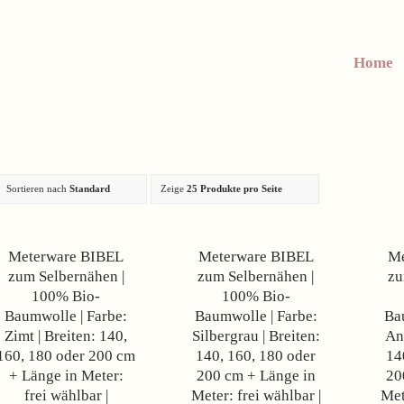
Home
Sortieren nach
Standard
Zeige
25 Produkte pro Seite
Angebot!
Angebot!
Meterware BIBEL
Meterware BIBEL
Me
zum Selbernähen |
zum Selbernähen |
zu
100% Bio-
100% Bio-
Baumwolle | Farbe:
Baumwolle | Farbe:
Ba
Zimt | Breiten: 140,
Silbergrau | Breiten:
Ant
160, 180 oder 200 cm
140, 160, 180 oder
14
+ Länge in Meter:
200 cm + Länge in
20
frei wählbar |
Meter: frei wählbar |
Met