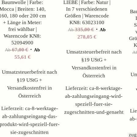
Baumwolle | Farbe:
LIEBE | Farbe: Natur |
Mocca | Breiten: 140,
In 7 verschiedenen
Bau
160, 180 oder 200 cm
Größen | Warencode
+ Länge in Meter:
KN8: 63023100
S
frei wählbar |
335,00
€
Ab
Ab
Warencode KN8:
278,05
€
Grö
52094900
K
67,00
€
Ab
Ab
Umsatzsteuerbefreit nach
A
55,61
€
§19 UStG +
Versandkostenfrei in
Umsatzsteuerbefreit nach
Um
Österreich
§19 UStG +
Versandkostenfrei in
Lieferzeit:
ca-8-werktage-
Österreich
ab-zahlungseingang-wird-
speziell-fuer-sie-
Lieferzeit:
ca-8-werktage-
Lie
zugeschnitten-und-genaeht
ab-zahlungseingang-das-
ab-
produkt-wird-speziell-fuer-
sie-zugeschnitten
zug
Angebot!