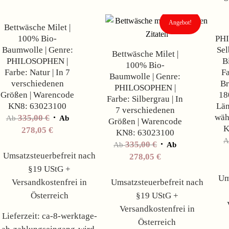
Angebot!
Bettwäsche Milet |
100% Bio-
PH
Baumwolle | Genre:
Sel
Bettwäsche Milet |
PHILOSOPHEN |
B
100% Bio-
Farbe: Natur | In 7
Fa
Baumwolle | Genre:
verschiedenen
Br
PHILOSOPHEN |
Größen | Warencode
18
Farbe: Silbergrau | In
KN8: 63023100
Län
7 verschiedenen
wäh
335,00
€
Ab
Ab
Größen | Warencode
K
278,05
€
KN8: 63023100
335,00
€
Ab
Ab
Umsatzsteuerbefreit nach
278,05
€
§19 UStG +
Um
Versandkostenfrei in
Umsatzsteuerbefreit nach
Österreich
§19 UStG +
Versandkostenfrei in
Lieferzeit:
ca-8-werktage-
Österreich