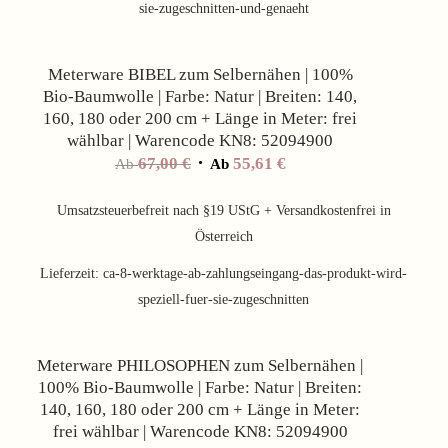
sie-zugeschnitten-und-genaeht
Angebot!
Meterware BIBEL zum Selbernähen | 100%
Bio-Baumwolle | Farbe: Natur | Breiten: 140,
160, 180 oder 200 cm + Länge in Meter: frei
wählbar | Warencode KN8: 52094900
67,00
€
55,61
€
Ab
Ab
Umsatzsteuerbefreit nach §19 UStG + Versandkostenfrei in
Österreich
Lieferzeit:
ca-8-werktage-ab-zahlungseingang-das-produkt-wird-
speziell-fuer-sie-zugeschnitten
Angebot!
Meterware PHILOSOPHEN zum Selbernähen |
100% Bio-Baumwolle | Farbe: Natur | Breiten:
140, 160, 180 oder 200 cm + Länge in Meter:
frei wählbar | Warencode KN8: 52094900