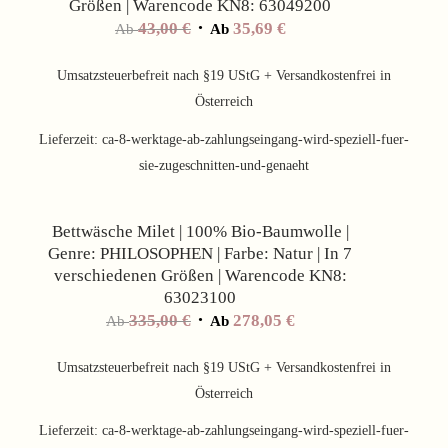
Größen | Warencode KN8: 63049200
43,00
€
35,69
€
Ab
Ab
Umsatzsteuerbefreit nach §19 UStG + Versandkostenfrei in
Österreich
Lieferzeit:
ca-8-werktage-ab-zahlungseingang-wird-speziell-fuer-
sie-zugeschnitten-und-genaeht
Angebot!
Bettwäsche Milet | 100% Bio-Baumwolle |
Genre: PHILOSOPHEN | Farbe: Natur | In 7
verschiedenen Größen | Warencode KN8:
63023100
335,00
€
278,05
€
Ab
Ab
Umsatzsteuerbefreit nach §19 UStG + Versandkostenfrei in
Österreich
Lieferzeit:
ca-8-werktage-ab-zahlungseingang-wird-speziell-fuer-