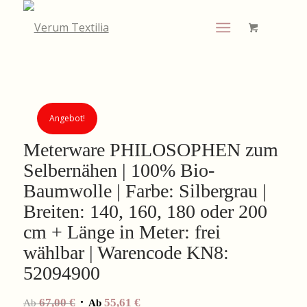
Angebot!
Meterware PHILOSOPHEN zum
Selbernähen | 100% Bio-
Baumwolle | Farbe: Silbergrau |
Breiten: 140, 160, 180 oder 200
cm + Länge in Meter: frei
wählbar | Warencode KN8:
52094900
67,00
€
55,61
€
Ab
Ab