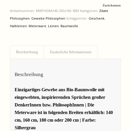
Zurücksetzen
Artikelnummer:
MWPHDBA140-200x100.1883
Kategorien:
Zitate
Philosophen
,
Gewebe Philosophen
Schlagwörter:
Geschenk
,
Halbleinen
,
Meterware
,
Leinen
,
Baumwolle
Beschreibung
Zusätzliche Informationen
Beschreibung
Einzigartiges Gewebe aus Bio-Baumwolle mit
eingewebten, inspirierenden Sprüchen großer
DenkerInnen bzw. PhilosophInnen |
Die
Meterware ist in folgenden Breiten
erhältlich: 140
cm, 160 cm, 180 cm oder 200 cm | Farbe:
Silbergrau