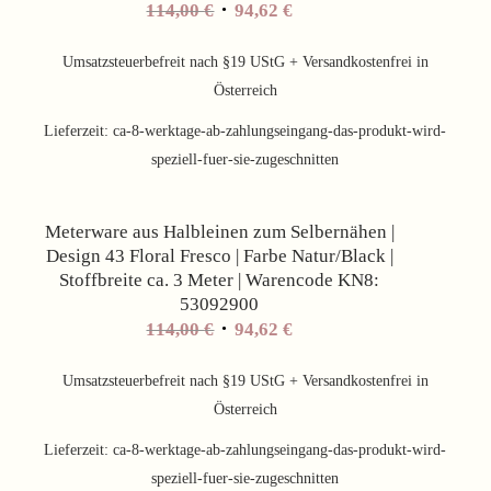
Ursprünglicher
Aktueller
114,00
€
94,62
€
Preis
Preis
war:
ist:
Umsatzsteuerbefreit nach §19 UStG + Versandkostenfrei in
114,00 €
94,62 €.
Österreich
Lieferzeit:
ca-8-werktage-ab-zahlungseingang-das-produkt-wird-
speziell-fuer-sie-zugeschnitten
Angebot!
Meterware aus Halbleinen zum Selbernähen |
Design 43 Floral Fresco | Farbe Natur/Black |
Stoffbreite ca. 3 Meter | Warencode KN8:
53092900
Ursprünglicher
Aktueller
114,00
€
94,62
€
Preis
Preis
war:
ist:
Umsatzsteuerbefreit nach §19 UStG + Versandkostenfrei in
114,00 €
94,62 €.
Österreich
Lieferzeit:
ca-8-werktage-ab-zahlungseingang-das-produkt-wird-
speziell-fuer-sie-zugeschnitten
Angebot!