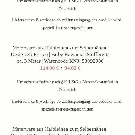
war:
ist:
Umsatzsteuerbefreit nach §19 UStG + Versandkostenfrei in
114,00 €
94,62 €.
Österreich
Lieferzeit:
ca-8-werktage-ab-zahlungseingang-das-produkt-wird-
speziell-fuer-sie-zugeschnitten
Angebot!
Meterware aus Halbleinen zum Selbernähen |
Design 35 Fresco | Farbe Havanna | Stoffbreite
ca. 3 Meter | Warencode KN8: 53092900
Ursprünglicher
Aktueller
114,00
€
94,62
€
Preis
Preis
war:
ist:
Umsatzsteuerbefreit nach §19 UStG + Versandkostenfrei in
114,00 €
94,62 €.
Österreich
Lieferzeit:
ca-8-werktage-ab-zahlungseingang-das-produkt-wird-
speziell-fuer-sie-zugeschnitten
Angebot!
Meterware aus Halbleinen zum Selbernähen |