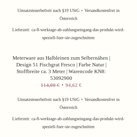
Preis
Preis
war:
ist:
Umsatzsteuerbefreit nach §19 UStG + Versandkostenfrei in
114,00 €
94,62 €.
Österreich
Lieferzeit:
ca-8-werktage-ab-zahlungseingang-das-produkt-wird-
speziell-fuer-sie-zugeschnitten
Angebot!
Meterware aus Halbleinen zum Selbernähen |
Design 51 Fischgrat Fresco | Farbe Natur |
Stoffbreite ca. 3 Meter | Warencode KN8:
53092900
Ursprünglicher
Aktueller
114,00
€
94,62
€
Preis
Preis
war:
ist:
Umsatzsteuerbefreit nach §19 UStG + Versandkostenfrei in
114,00 €
94,62 €.
Österreich
Lieferzeit:
ca-8-werktage-ab-zahlungseingang-das-produkt-wird-
speziell-fuer-sie-zugeschnitten