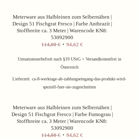
Meterware aus Halbleinen zum Selbernähen |
Design 51 Fischgrat Fresco | Farbe Anthrazit |
Stoffbreite ca. 3 Meter | Warencode KN8:
53092900
Ursprünglicher
Aktueller
114,00
€
94,62
€
Preis
Preis
war:
ist:
Umsatzsteuerbefreit nach §19 UStG + Versandkostenfrei in
114,00 €
94,62 €.
Österreich
Lieferzeit:
ca-8-werktage-ab-zahlungseingang-das-produkt-wird-
speziell-fuer-sie-zugeschnitten
Angebot!
Meterware aus Halbleinen zum Selbernähen |
Design 51 Fischgrat Fresco | Farbe Fumograu |
Stoffbreite ca. 3 Meter | Warencode KN8:
53092900
Ursprünglicher
Aktueller
114,00
€
94,62
€