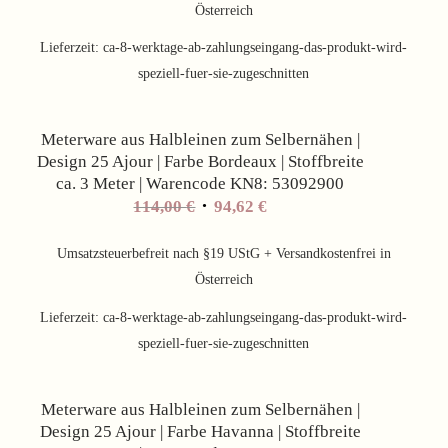
114,00 €
94,62 €.
Österreich
Lieferzeit:
ca-8-werktage-ab-zahlungseingang-das-produkt-wird-
speziell-fuer-sie-zugeschnitten
Angebot!
Meterware aus Halbleinen zum Selbernähen |
Design 25 Ajour | Farbe Bordeaux | Stoffbreite
ca. 3 Meter | Warencode KN8: 53092900
Ursprünglicher
Aktueller
114,00
€
94,62
€
Preis
Preis
war:
ist:
Umsatzsteuerbefreit nach §19 UStG + Versandkostenfrei in
114,00 €
94,62 €.
Österreich
Lieferzeit:
ca-8-werktage-ab-zahlungseingang-das-produkt-wird-
speziell-fuer-sie-zugeschnitten
Angebot!
Meterware aus Halbleinen zum Selbernähen |
Design 25 Ajour | Farbe Havanna | Stoffbreite