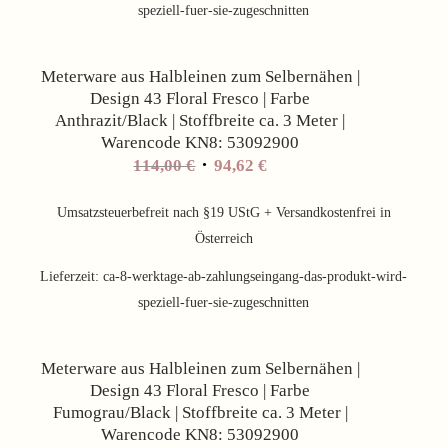
speziell-fuer-sie-zugeschnitten
Angebot!
Meterware aus Halbleinen zum Selbernähen |
Design 43 Floral Fresco | Farbe
Anthrazit/Black | Stoffbreite ca. 3 Meter |
Warencode KN8: 53092900
Ursprünglicher
Aktueller
114,00
€
94,62
€
Preis
Preis
war:
ist:
Umsatzsteuerbefreit nach §19 UStG + Versandkostenfrei in
114,00 €
94,62 €.
Österreich
Lieferzeit:
ca-8-werktage-ab-zahlungseingang-das-produkt-wird-
speziell-fuer-sie-zugeschnitten
Angebot!
Meterware aus Halbleinen zum Selbernähen |
Design 43 Floral Fresco | Farbe
Fumograu/Black | Stoffbreite ca. 3 Meter |
Warencode KN8: 53092900