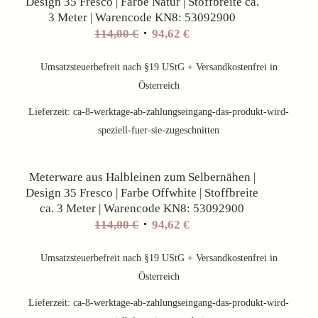
Design 35 Fresco | Farbe Natur | Stoffbreite ca.
3 Meter | Warencode KN8: 53092900
Ursprünglicher
Aktueller
114,00
€
94,62
€
Preis
Preis
war:
ist:
Umsatzsteuerbefreit nach §19 UStG + Versandkostenfrei in
114,00 €
94,62 €.
Österreich
Lieferzeit:
ca-8-werktage-ab-zahlungseingang-das-produkt-wird-
speziell-fuer-sie-zugeschnitten
Angebot!
Meterware aus Halbleinen zum Selbernähen |
Design 35 Fresco | Farbe Offwhite | Stoffbreite
ca. 3 Meter | Warencode KN8: 53092900
Ursprünglicher
Aktueller
114,00
€
94,62
€
Preis
Preis
war:
ist:
Umsatzsteuerbefreit nach §19 UStG + Versandkostenfrei in
114,00 €
94,62 €.
Österreich
Lieferzeit:
ca-8-werktage-ab-zahlungseingang-das-produkt-wird-