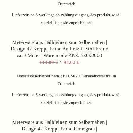
114,00 €
94,62 €.
Österreich
Lieferzeit:
ca-8-werktage-ab-zahlungseingang-das-produkt-wird-
speziell-fuer-sie-zugeschnitten
Angebot!
Meterware aus Halbleinen zum Selbernähen |
Design 42 Krepp | Farbe Anthrazit | Stoffbreite
ca. 3 Meter | Warencode KN8: 53092900
Ursprünglicher
Aktueller
114,00
€
94,62
€
Preis
Preis
war:
ist:
Umsatzsteuerbefreit nach §19 UStG + Versandkostenfrei in
114,00 €
94,62 €.
Österreich
Lieferzeit:
ca-8-werktage-ab-zahlungseingang-das-produkt-wird-
speziell-fuer-sie-zugeschnitten
Angebot!
Meterware aus Halbleinen zum Selbernähen |
Design 42 Krepp | Farbe Fumograu |