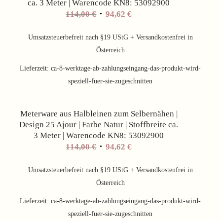
ca. 3 Meter | Warencode KN8: 53092900
Ursprünglicher
Aktueller
114,00
€
94,62
€
Preis
Preis
war:
ist:
Umsatzsteuerbefreit nach §19 UStG + Versandkostenfrei in
114,00 €
94,62 €.
Österreich
Lieferzeit:
ca-8-werktage-ab-zahlungseingang-das-produkt-wird-
speziell-fuer-sie-zugeschnitten
Angebot!
Meterware aus Halbleinen zum Selbernähen |
Design 25 Ajour | Farbe Natur | Stoffbreite ca.
3 Meter | Warencode KN8: 53092900
Ursprünglicher
Aktueller
114,00
€
94,62
€
Preis
Preis
war:
ist:
Umsatzsteuerbefreit nach §19 UStG + Versandkostenfrei in
114,00 €
94,62 €.
Österreich
Lieferzeit:
ca-8-werktage-ab-zahlungseingang-das-produkt-wird-
speziell-fuer-sie-zugeschnitten
Angebot!