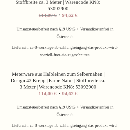
Stoffbreite ca. 3 Meter | Warencode KN8:
53092900
Ursprünglicher
Aktueller
114,00
€
94,62
€
Preis
Preis
war:
ist:
Umsatzsteuerbefreit nach §19 UStG + Versandkostenfrei in
114,00 €
94,62 €.
Österreich
Lieferzeit:
ca-8-werktage-ab-zahlungseingang-das-produkt-wird-
speziell-fuer-sie-zugeschnitten
Angebot!
Meterware aus Halbleinen zum Selbernähen |
Design 42 Krepp | Farbe Natur | Stoffbreite ca.
3 Meter | Warencode KN8: 53092900
Ursprünglicher
Aktueller
114,00
€
94,62
€
Preis
Preis
war:
ist:
Umsatzsteuerbefreit nach §19 UStG + Versandkostenfrei in
114,00 €
94,62 €.
Österreich
Lieferzeit:
ca-8-werktage-ab-zahlungseingang-das-produkt-wird-