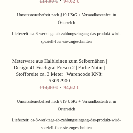
Ursprünglicher
Aktueller
114,00
€
94,62
€
Preis
Preis
war:
ist:
Umsatzsteuerbefreit nach §19 UStG + Versandkostenfrei in
114,00 €
94,62 €.
Österreich
Lieferzeit:
ca-8-werktage-ab-zahlungseingang-das-produkt-wird-
speziell-fuer-sie-zugeschnitten
Angebot!
Meterware aus Halbleinen zum Selbernähen |
Design 41 Fischgrat Fresco 2 | Farbe Natur |
Stoffbreite ca. 3 Meter | Warencode KN8:
53092900
Ursprünglicher
Aktueller
114,00
€
94,62
€
Preis
Preis
war:
ist:
Umsatzsteuerbefreit nach §19 UStG + Versandkostenfrei in
114,00 €
94,62 €.
Österreich
Lieferzeit:
ca-8-werktage-ab-zahlungseingang-das-produkt-wird-
speziell-fuer-sie-zugeschnitten
Angebot!