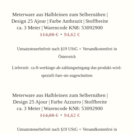
Meterware aus Halbleinen zum Selbernähen |
Design 25 Ajour | Farbe Anthrazit | Stoffbreite
ca. 3 Meter | Warencode KN8: 53092900
Ursprünglicher
Aktueller
114,00
€
94,62
€
Preis
Preis
war:
ist:
Umsatzsteuerbefreit nach §19 UStG + Versandkostenfrei in
114,00 €
94,62 €.
Österreich
Lieferzeit:
ca-8-werktage-ab-zahlungseingang-das-produkt-wird-
speziell-fuer-sie-zugeschnitten
Angebot!
Meterware aus Halbleinen zum Selbernähen |
Design 25 Ajour | Farbe Azzurro | Stoffbreite
ca. 3 Meter | Warencode KN8: 53092900
Ursprünglicher
Aktueller
114,00
€
94,62
€
Preis
Preis
war:
ist:
Umsatzsteuerbefreit nach §19 UStG + Versandkostenfrei in