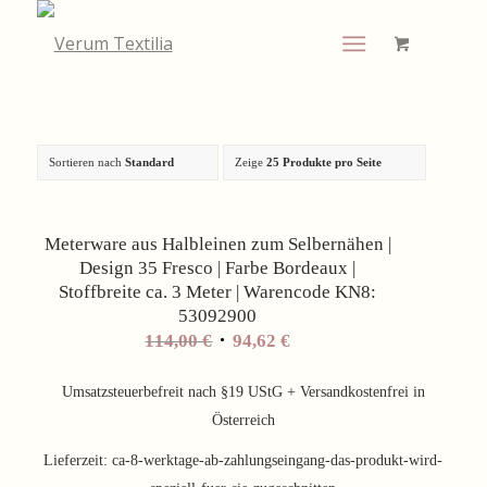
Sortieren nach
Standard
Zeige
25 Produkte pro Seite
Angebot!
Meterware aus Halbleinen zum Selbernähen |
Design 35 Fresco | Farbe Bordeaux |
Stoffbreite ca. 3 Meter | Warencode KN8:
53092900
Ursprünglicher
Aktueller
114,00
€
94,62
€
Preis
Preis
war:
ist:
Umsatzsteuerbefreit nach §19 UStG + Versandkostenfrei in
114,00 €
94,62 €.
Österreich
Lieferzeit:
ca-8-werktage-ab-zahlungseingang-das-produkt-wird-