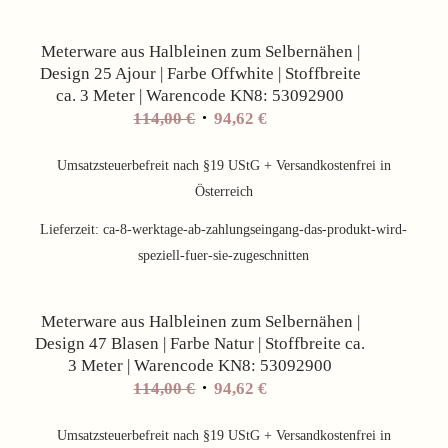
Meterware aus Halbleinen zum Selbernähen |
Design 25 Ajour | Farbe Offwhite | Stoffbreite
ca. 3 Meter | Warencode KN8: 53092900
Ursprünglicher
Aktueller
114,00
€
94,62
€
Preis
Preis
war:
ist:
Umsatzsteuerbefreit nach §19 UStG + Versandkostenfrei in
114,00 €
94,62 €.
Österreich
Lieferzeit:
ca-8-werktage-ab-zahlungseingang-das-produkt-wird-
speziell-fuer-sie-zugeschnitten
Angebot!
Meterware aus Halbleinen zum Selbernähen |
Design 47 Blasen | Farbe Natur | Stoffbreite ca.
3 Meter | Warencode KN8: 53092900
Ursprünglicher
Aktueller
114,00
€
94,62
€
Preis
Preis
war:
ist:
Umsatzsteuerbefreit nach §19 UStG + Versandkostenfrei in