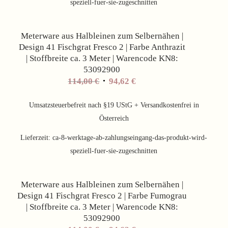
speziell-fuer-sie-zugeschnitten
Angebot!
Meterware aus Halbleinen zum Selbernähen |
Design 41 Fischgrat Fresco 2 | Farbe Anthrazit
| Stoffbreite ca. 3 Meter | Warencode KN8:
53092900
Ursprünglicher
Aktueller
114,00
€
94,62
€
Preis
Preis
war:
ist:
Umsatzsteuerbefreit nach §19 UStG + Versandkostenfrei in
114,00 €
94,62 €.
Österreich
Lieferzeit:
ca-8-werktage-ab-zahlungseingang-das-produkt-wird-
speziell-fuer-sie-zugeschnitten
Angebot!
Meterware aus Halbleinen zum Selbernähen |
Design 41 Fischgrat Fresco 2 | Farbe Fumograu
| Stoffbreite ca. 3 Meter | Warencode KN8:
53092900