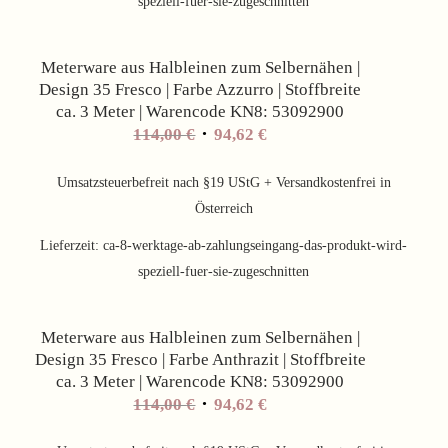
speziell-fuer-sie-zugeschnitten
Angebot!
Meterware aus Halbleinen zum Selbernähen |
Design 35 Fresco | Farbe Azzurro | Stoffbreite
ca. 3 Meter | Warencode KN8: 53092900
Ursprünglicher
Aktueller
114,00
€
94,62
€
Preis
Preis
war:
ist:
Umsatzsteuerbefreit nach §19 UStG + Versandkostenfrei in
114,00 €
94,62 €.
Österreich
Lieferzeit:
ca-8-werktage-ab-zahlungseingang-das-produkt-wird-
speziell-fuer-sie-zugeschnitten
Angebot!
Meterware aus Halbleinen zum Selbernähen |
Design 35 Fresco | Farbe Anthrazit | Stoffbreite
ca. 3 Meter | Warencode KN8: 53092900
Ursprünglicher
Aktueller
114,00
€
94,62
€
Preis
Preis