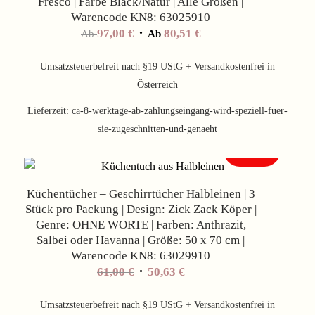
Fresco | Farbe Black/Natur | Alle Größen |
Warencode KN8: 63025910
97,00
€
80,51
€
Ab
Ab
Umsatzsteuerbefreit nach §19 UStG + Versandkostenfrei in
Österreich
Lieferzeit:
ca-8-werktage-ab-zahlungseingang-wird-speziell-fuer-
sie-zugeschnitten-und-genaeht
Angebot!
Küchentücher – Geschirrtücher Halbleinen | 3
Stück pro Packung | Design: Zick Zack Köper |
Genre: OHNE WORTE | Farben: Anthrazit,
Salbei oder Havanna | Größe: 50 x 70 cm |
Warencode KN8: 63029910
61,00
€
50,63
€
Umsatzsteuerbefreit nach §19 UStG + Versandkostenfrei in