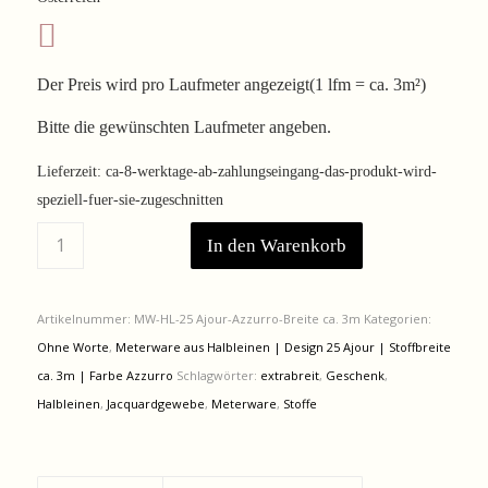
114,00 €
94,62 €.
Der Preis wird pro Laufmeter angezeigt(1 lfm = ca. 3m²)
Bitte die gewünschten Laufmeter angeben.
Lieferzeit:
ca-8-werktage-ab-zahlungseingang-das-produkt-wird-
speziell-fuer-sie-zugeschnitten
In den Warenkorb
Artikelnummer:
MW-HL-25 Ajour-Azzurro-Breite ca. 3m
Kategorien:
Ohne Worte
,
Meterware aus Halbleinen | Design 25 Ajour | Stoffbreite
ca. 3m | Farbe Azzurro
Schlagwörter:
extrabreit
,
Geschenk
,
Halbleinen
,
Jacquardgewebe
,
Meterware
,
Stoffe