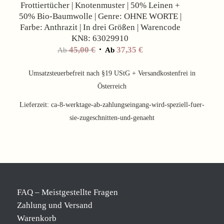
Frottiertücher | Knotenmuster | 50% Leinen +
50% Bio-Baumwolle | Genre: OHNE WORTE |
Farbe: Anthrazit | In drei Größen | Warencode
KN8: 63029910
45,00
€
37,35
€
Ab
Ab
Umsatzsteuerbefreit nach §19 UStG + Versandkostenfrei in
Österreich
Lieferzeit:
ca-8-werktage-ab-zahlungseingang-wird-speziell-fuer-
sie-zugeschnitten-und-genaeht
FAQ – Meistgestellte Fragen
Zahlung und Versand
Warenkorb