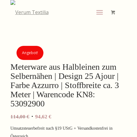
Angebot!
Meterware aus Halbleinen zum
Selbernähen | Design 25 Ajour |
Farbe Azzurro | Stoffbreite ca. 3
Meter | Warencode KN8:
53092900
Ursprünglicher
Aktueller
114,00
€
94,62
€
Preis
Preis
Umsatzsteuerbefreit nach §19 UStG + Versandkostenfrei in
war:
ist:
Österreich