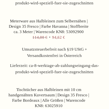
produkt-wird-speziell-fuer-sie-zugeschnitten
Angebot!
Meterware aus Halbleinen zum Selbernähen |
Design 35 Fresco | Farbe Havanna | Stoffbreite
ca. 3 Meter | Warencode KN8: 53092900
Ursprünglicher
Aktueller
114,00
€
94,62
€
Preis
Preis
war:
ist:
Umsatzsteuerbefreit nach §19 UStG +
114,00 €
94,62 €.
Versandkostenfrei in Österreich
Lieferzeit:
ca-8-werktage-ab-zahlungseingang-das-
produkt-wird-speziell-fuer-sie-zugeschnitten
Angebot!
Tischtücher aus Halbleinen mit 10 cm
handgenähten Kuvertsaum | Design 35 Fresco |
Farbe Bordeaux | Alle Größen | Warencode
KN8: 63025910