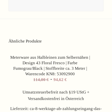
Ähnliche Produkte
Angebot!
Meterware aus Halbleinen zum Selbernähen |
Design 43 Floral Fresco | Farbe
Fumograu/Black | Stoffbreite ca. 3 Meter |
Warencode KN8: 53092900
Ursprünglicher
Aktueller
114,00
€
94,62
€
Preis
Preis
war:
ist:
Umsatzsteuerbefreit nach §19 UStG +
114,00 €
94,62 €.
Versandkostenfrei in Österreich
Lieferzeit:
ca-8-werktage-ab-zahlungseingang-das-