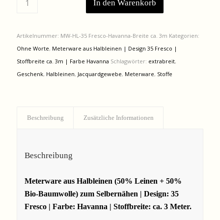
In den Warenkorb
Artikelnummer:
MW-HL-35 Fresco-Havanna-Breite ca. 3m
Kategorien:
Ohne Worte
,
Meterware aus Halbleinen | Design 35 Fresco |
Stoffbreite ca. 3m | Farbe Havanna
Schlagwörter:
extrabreit
,
Geschenk
,
Halbleinen
,
Jacquardgewebe
,
Meterware
,
Stoffe
Beschreibung
Zusätzliche Informationen
Beschreibung
Meterware aus Halbleinen (
50% Leinen + 50%
Bio-Baumwolle)
zum Selbernähen | Design: 35
Fresco | Farbe: Havanna | Stoffbreite: ca. 3 Meter.