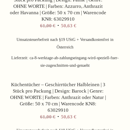
OHNE WORTE | Farben: Azzurro, Anthrazit
oder Havanna | Größe: 50 x 70 cm | Warencode
KN8: 63029910
61,00
€
50,63
€
Umsatzsteuerbefreit nach §19 UStG + Versandkostenfrei in
Österreich
Lieferzeit:
ca-8-werktage-ab-zahlungseingang-wird-speziell-fuer-
sie-zugeschnitten-und-genaeht
Angebot!
Küchentücher – Geschirrtücher Halbleinen | 3
Stück pro Packung | Design: Barock | Genre:
OHNE WORTE | Farben: Anthrazit oder Natur |
Größe: 50 x 70 cm | Warencode KN8:
63029910
61,00
€
50,63
€