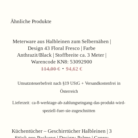
Ähnliche Produkte
Angebot!
Meterware aus Halbleinen zum Selbernähen |
Design 43 Floral Fresco | Farbe
Anthrazit/Black | Stoffbreite ca. 3 Meter |
Warencode KN8: 53092900
Ursprünglicher
Aktueller
114,00
€
94,62
€
Preis
Preis
war:
ist:
Umsatzsteuerbefreit nach §19 UStG + Versandkostenfrei in
114,00 €
94,62 €.
Österreich
Lieferzeit:
ca-8-werktage-ab-zahlungseingang-das-produkt-wird-
speziell-fuer-sie-zugeschnitten
Angebot!
Küchentücher – Geschirrtücher Halbleinen | 3
Stück pro Packung | Design: Palme | Genre: