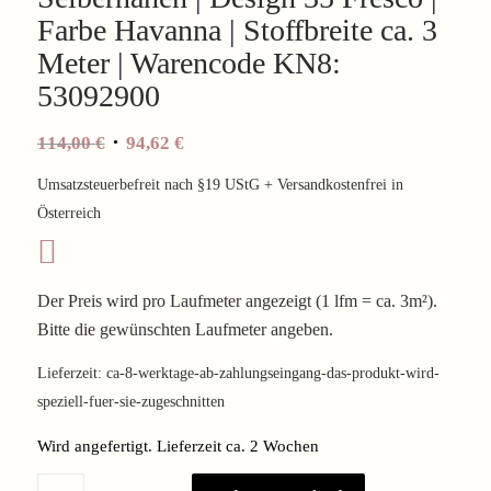
Farbe Havanna | Stoffbreite ca. 3
Meter | Warencode KN8:
53092900
Ursprünglicher
Aktueller
114,00
€
94,62
€
Preis
Preis
Umsatzsteuerbefreit nach §19 UStG + Versandkostenfrei in
war:
ist:
Österreich
114,00 €
94,62 €.
Der Preis wird pro Laufmeter angezeigt (1 lfm = ca. 3m²).
Bitte die gewünschten Laufmeter angeben.
Lieferzeit:
ca-8-werktage-ab-zahlungseingang-das-produkt-wird-
speziell-fuer-sie-zugeschnitten
Wird angefertigt. Lieferzeit ca. 2 Wochen