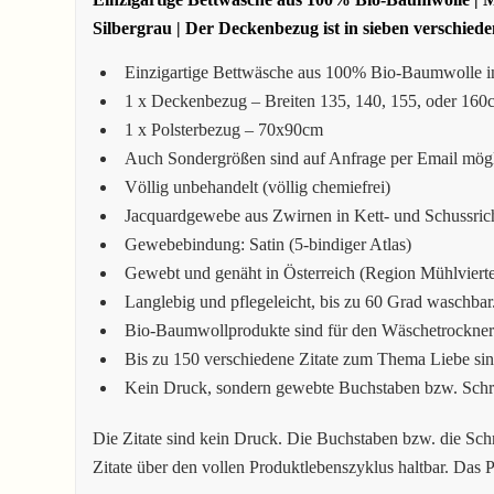
Silbergrau | Der Deckenbezug ist in sieben verschiede
Einzigartige Bettwäsche aus 100% Bio-Baumwolle in 
1 x Deckenbezug – Breiten 135, 140, 155, oder 160
1 x Polsterbezug – 70x90cm
Auch Sondergrößen sind auf Anfrage per Email mög
Völlig unbehandelt (völlig chemiefrei)
Jacquardgewebe aus Zwirnen in Kett- und Schussric
Gewebebindung: Satin (5-bindiger Atlas)
Gewebt und genäht in Österreich (Region Mühlviertel
Langlebig und pflegeleicht, bis zu 60 Grad waschba
Bio-Baumwollprodukte sind für den Wäschetrockner
Bis zu 150 verschiedene Zitate zum Thema Liebe sin
Kein Druck, sondern gewebte Buchstaben bzw. Schri
Die Zitate sind kein Druck. Die Buchstaben bzw. die Schr
Zitate über den vollen Produktlebenszyklus haltbar. Das P