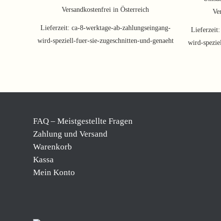
Versandkostenfrei in Österreich
Ver
Lieferzeit:
ca-8-werktage-ab-zahlungseingang-
Lieferzeit
wird-speziell-fuer-sie-zugeschnitten-und-genaeht
wird-spezie
FAQ – Meistgestellte Fragen
Zahlung und Versand
Warenkorb
Kassa
Mein Konto