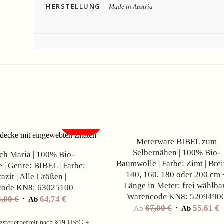
HERSTELLUNG
Made in Austria
Angebot!
Meterware BIBEL zum
Selbernähen | 100% Bio-
ch Maria | 100% Bio-
Baumwolle | Farbe: Zimt | Brei
| Genre: BIBEL | Farbe:
140, 160, 180 oder 200 cm 
azit | Alle Größen |
Länge in Meter: frei wählbar
code KN8: 63025100
Warencode KN8: 5209490
8,00
€
64,74
€
Ab
67,00
€
55,61
€
Ab
Ab
zsteuerbefreit nach §19 UStG +