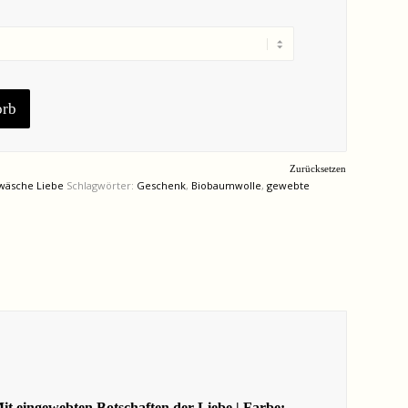
orb
Zurücksetzen
wäsche Liebe
Schlagwörter:
Geschenk
,
Biobaumwolle
,
gewebte
t eingewebten Botschaften der Liebe | Farbe: