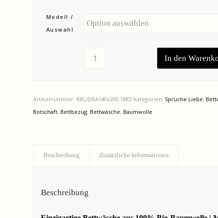
Modell /
Auswahl
In den Warenk
Artikelnummer:
BBLIDBA140x200.1883
Kategorien:
Sprüche Liebe
,
Bett
Botschaft
,
Bettbezug
,
Bettwäsche
,
Baumwolle
Beschreibung
Zusätzliche Informationen
Beschreibung
Einzigartige Bettwäsche aus 100% Bio-Baumwolle | Mi