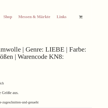
Shop
Messen & Märkte
Links
mwolle | Genre: LIEBE | Farbe:
Größen | Warencode KN8:
ich
e Größe aus.
ie-zugeschnitten-und-genaeht