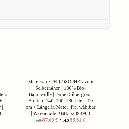
Angebot!
Angebot!
Meterware PHILOSOPHEN zum
Selbernähen | 100% Bio-
ten:
Baumwolle | Farbe: Silbergrau |
+
Breiten: 140, 160, 180 oder 200
 |
cm + Länge in Meter: frei wählbar
0
| Warencode KN8: 52094900
67,00
€
55,61
€
Ab
Ab