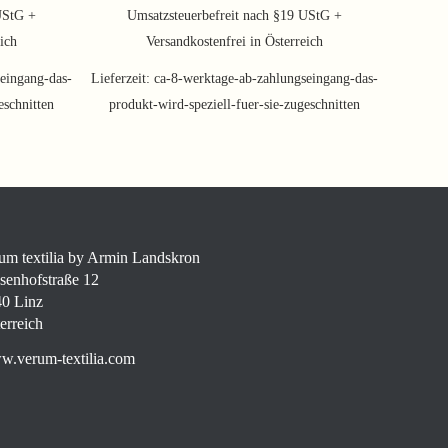
UStG +
Umsatzsteuerbefreit nach §19 UStG +
eich
Versandkostenfrei in Österreich
eingang-das-
Lieferzeit:
ca-8-werktage-ab-zahlungseingang-das-
eschnitten
produkt-wird-speziell-fuer-sie-zugeschnitten
um textilia by Armin Landskron
senhofstraße 12
0 Linz
erreich
.verum-textilia.com