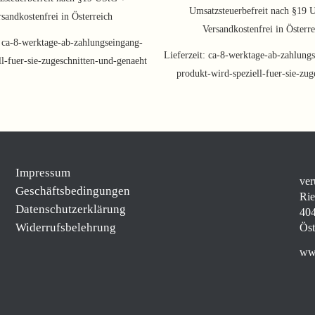
Umsatzsteuerbefreit nach §19 
sandkostenfrei in Österreich
Versandkostenfrei in Österr
:
ca-8-werktage-ab-zahlungseingang-
Lieferzeit:
ca-8-werktage-ab-zahlungs
ll-fuer-sie-zugeschnitten-und-genaeht
produkt-wird-speziell-fuer-sie-zug
Impressum
ver
Geschäftsbedingungen
Rie
Datenschutzerklärung
404
Widerrufsbelehrung
Öst
www