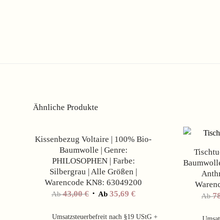
Ähnliche Produkte
Angebot!
Kissenbezug Voltaire | 100% Bio-
Baumwolle | Genre:
Tischtu
PHILOSOPHEN | Farbe:
Baumwolle 
Silbergrau | Alle Größen |
Anthr
Warencode KN8: 63049200
Waren
43,00
€
35,69
€
Ab
Ab
7
Ab
Umsatzsteuerbefreit nach §19 UStG +
Umsat