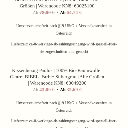
Größen | Warencode KN8: 63025100
78,00
€
64,74
€
Ab
Ab
Umsatzsteuerbefreit nach §19 UStG + Versandkostenfrei in
Österreich
Lieferzeit:
ca-8-werktage-ab-zahlungseingang-wird-speziell-fuer-
sie-zugeschnitten-und-genaeht
Angebot!
Kissenbezug Paulus | 100% Bio-Baumwolle |
Genre: BIBEL | Farbe: Silbergrau | Alle Größen
| Warencode KN8: 63049200
43,00
€
35,69
€
Ab
Ab
Umsatzsteuerbefreit nach §19 UStG + Versandkostenfrei in
Österreich
Lieferzeit:
ca-8-werktage-ab-zahlungseingang-wird-speziell-fuer-