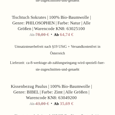
sie-zugeschnitten-und-genaeht
Angebot!
Tischtuch Sokrates | 100% Bio-Baumwolle |
Genre: PHILOSOPHEN | Farbe: Natur | Alle
Größen | Warencode KN8: 63025100
78,00
€
64,74
€
Ab
Ab
Umsatzsteuerbefreit nach §19 UStG + Versandkostenfrei in
Österreich
Lieferzeit:
ca-8-werktage-ab-zahlungseingang-wird-speziell-fuer-
sie-zugeschnitten-und-genaeht
Angebot!
Kissenbezug Paulus | 100% Bio-Baumwolle |
Genre: BIBEL | Farbe: Zimt | Alle Größen |
Warencode KN8: 63049200
43,00
€
35,69
€
Ab
Ab