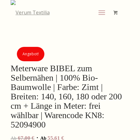
Angebot!
Meterware BIBEL zum
Selbernähen | 100% Bio-
Baumwolle | Farbe: Zimt |
Breiten: 140, 160, 180 oder 200
cm + Länge in Meter: frei
wählbar | Warencode KN8:
52094900
67,00
€
55,61
€
Ab
Ab