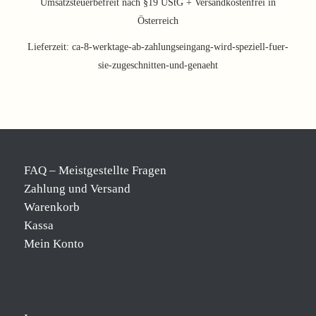
Umsatzsteuerbefreit nach §19 UStG + Versandkostenfrei in
Österreich
Lieferzeit:
ca-8-werktage-ab-zahlungseingang-wird-speziell-fuer-
sie-zugeschnitten-und-genaeht
FAQ – Meistgestellte Fragen
Zahlung und Versand
Warenkorb
Kassa
Mein Konto