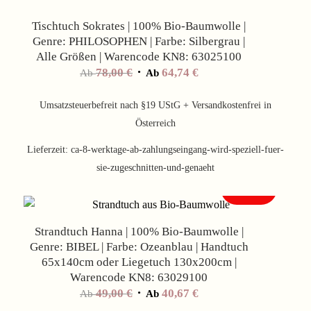
Tischtuch Sokrates | 100% Bio-Baumwolle |
Genre: PHILOSOPHEN | Farbe: Silbergrau |
Alle Größen | Warencode KN8: 63025100
78,00
€
64,74
€
Ab
Ab
Umsatzsteuerbefreit nach §19 UStG + Versandkostenfrei in
Österreich
Lieferzeit:
ca-8-werktage-ab-zahlungseingang-wird-speziell-fuer-
sie-zugeschnitten-und-genaeht
Angebot!
Strandtuch Hanna | 100% Bio-Baumwolle |
Genre: BIBEL | Farbe: Ozeanblau | Handtuch
65x140cm oder Liegetuch 130x200cm |
Warencode KN8: 63029100
49,00
€
40,67
€
Ab
Ab