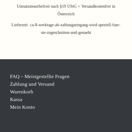
Umsatzsteuerbefreit nach §19 UStG + Versandkostenfrei in
Österreich
Lieferzeit:
ca-8-werktage-ab-zahlungseingang-wird-speziell-fuer-
sie-zugeschnitten-und-genaeht
FAQ – Meistgestellte Fragen
Zahlung und Versand
Warenkorb
Kassa
Mein Konto