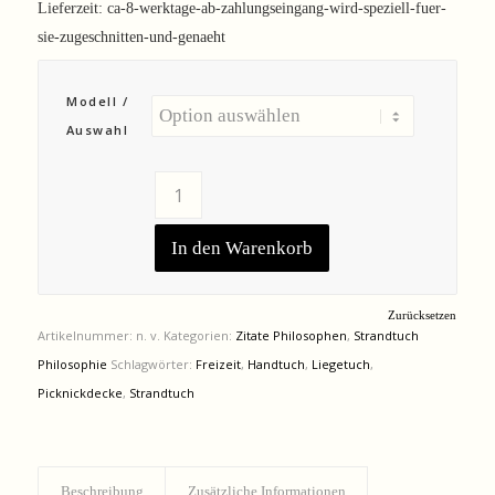
Lieferzeit:
ca-8-werktage-ab-zahlungseingang-wird-speziell-fuer-
sie-zugeschnitten-und-genaeht
Modell /
Auswahl
In den Warenkorb
Zurücksetzen
Artikelnummer:
n. v.
Kategorien:
Zitate Philosophen
,
Strandtuch
Philosophie
Schlagwörter:
Freizeit
,
Handtuch
,
Liegetuch
,
Picknickdecke
,
Strandtuch
Beschreibung
Zusätzliche Informationen