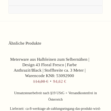
Ähnliche Produkte
Angebot!
Meterware aus Halbleinen zum Selbernähen |
Design 43 Floral Fresco | Farbe
Anthrazit/Black | Stoffbreite ca. 3 Meter |
Warencode KN8: 53092900
Ursprünglicher
Aktueller
114,00
€
94,62
€
Preis
Preis
war:
ist:
Umsatzsteuerbefreit nach §19 UStG + Versandkostenfrei in
114,00 €
94,62 €.
Österreich
Lieferzeit:
ca-8-werktage-ab-zahlungseingang-das-produkt-wird-