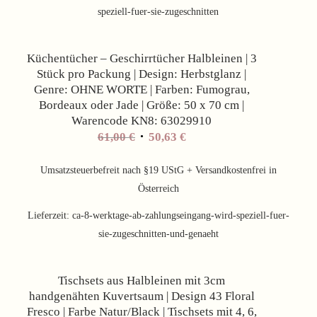
speziell-fuer-sie-zugeschnitten
Angebot!
Küchentücher – Geschirrtücher Halbleinen | 3
Stück pro Packung | Design: Herbstglanz |
Genre: OHNE WORTE | Farben: Fumograu,
Bordeaux oder Jade | Größe: 50 x 70 cm |
Warencode KN8: 63029910
61,00
€
50,63
€
Umsatzsteuerbefreit nach §19 UStG + Versandkostenfrei in
Österreich
Lieferzeit:
ca-8-werktage-ab-zahlungseingang-wird-speziell-fuer-
sie-zugeschnitten-und-genaeht
Angebot!
Tischsets aus Halbleinen mit 3cm
handgenähten Kuvertsaum | Design 43 Floral
Fresco | Farbe Natur/Black | Tischsets mit 4, 6,