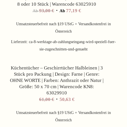
8 oder 10 Stück | Warencode 63025910
93,00
€
77,19
€
Ab
Ab
Umsatzsteuerbefreit nach §19 UStG + Versandkostenfrei in
Österreich
Lieferzeit:
ca-8-werktage-ab-zahlungseingang-wird-speziell-fuer-
sie-zugeschnitten-und-genaeht
Angebot!
Küchentücher – Geschirrtücher Halbleinen | 3
Stück pro Packung | Design: Farne | Genre:
OHNE WORTE | Farben: Anthrazit oder Natur |
Größe: 50 x 70 cm | Warencode KN8:
63029910
61,00
€
50,63
€
Umsatzsteuerbefreit nach §19 UStG + Versandkostenfrei in
Österreich