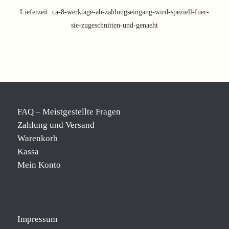
Lieferzeit:
ca-8-werktage-ab-zahlungseingang-wird-speziell-fuer-
sie-zugeschnitten-und-genaeht
FAQ – Meistgestellte Fragen
Zahlung und Versand
Warenkorb
Kassa
Mein Konto
Impressum