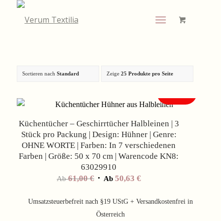
Sortieren nach
Standard
Zeige
25 Produkte pro Seite
Angebot!
Küchentücher – Geschirrtücher Halbleinen | 3
Stück pro Packung | Design: Hühner | Genre:
OHNE WORTE | Farben: In 7 verschiedenen
Farben | Größe: 50 x 70 cm | Warencode KN8:
63029910
61,00
€
50,63
€
Ab
Ab
Umsatzsteuerbefreit nach §19 UStG + Versandkostenfrei in
Österreich