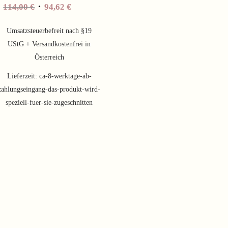
Ursprünglicher
Aktueller
114,00
€
94,62
€
Preis
Preis
war:
ist:
Umsatzsteuerbefreit nach §19
114,00 €
94,62 €.
UStG + Versandkostenfrei in
Österreich
Lieferzeit:
ca-8-werktage-ab-
zahlungseingang-das-produkt-wird-
speziell-fuer-sie-zugeschnitten