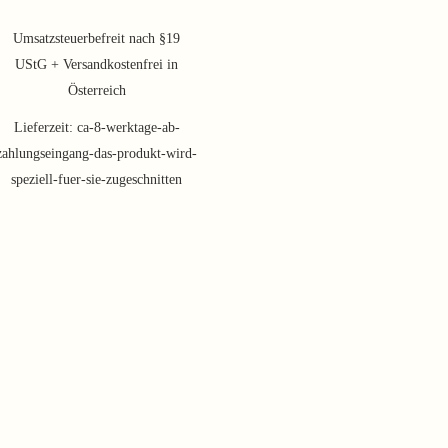
Preis
Preis
war:
ist:
Umsatzsteuerbefreit nach §19
114,00 €
94,62 €.
UStG + Versandkostenfrei in
Österreich
Lieferzeit:
ca-8-werktage-ab-
zahlungseingang-das-produkt-wird-
speziell-fuer-sie-zugeschnitten