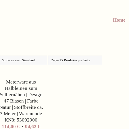
Home
Sortieren nach
Standard
Zeige
25 Produkte pro Seite
Angebot!
Meterware aus
Halbleinen zum
Selbernähen | Design
47 Blasen | Farbe
Natur | Stoffbreite ca.
3 Meter | Warencode
KN8: 53092900
Ursprünglicher
Aktueller
114,00
€
94,62
€