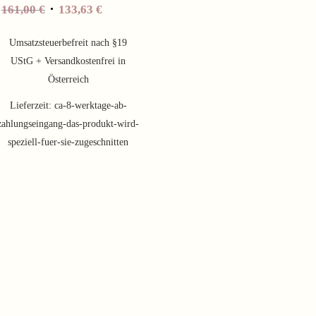
Ursprünglicher
Aktueller
161,00
€
133,63
€
Preis
Preis
war:
ist:
Umsatzsteuerbefreit nach §19
161,00 €
133,63 €.
UStG + Versandkostenfrei in
Österreich
Lieferzeit:
ca-8-werktage-ab-
zahlungseingang-das-produkt-wird-
speziell-fuer-sie-zugeschnitten