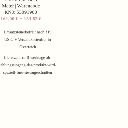
Meter | Warencode
KN8: 53091900
Ursprünglicher
Aktueller
161,00
€
133,63
€
Preis
Preis
war:
ist:
Umsatzsteuerbefreit nach §19
161,00 €
133,63 €.
UStG + Versandkostenfrei in
Österreich
Lieferzeit:
ca-8-werktage-ab-
zahlungseingang-das-produkt-wird-
speziell-fuer-sie-zugeschnitten