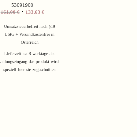
53091900
Ursprünglicher
Aktueller
161,00
€
133,63
€
Preis
Preis
war:
ist:
Umsatzsteuerbefreit nach §19
161,00 €
133,63 €.
UStG + Versandkostenfrei in
Österreich
Lieferzeit:
ca-8-werktage-ab-
zahlungseingang-das-produkt-wird-
speziell-fuer-sie-zugeschnitten