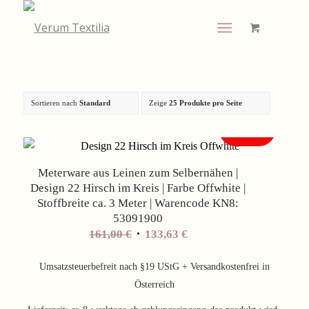
Sortieren nach
Standard
Zeige
25 Produkte pro Seite
Angebot!
Meterware aus Leinen zum Selbernähen |
Design 22 Hirsch im Kreis | Farbe Offwhite |
Stoffbreite ca. 3 Meter | Warencode KN8:
53091900
Ursprünglicher
Aktueller
161,00
€
133,63
€
Preis
Preis
war:
ist:
Umsatzsteuerbefreit nach §19 UStG + Versandkostenfrei in
161,00 €
133,63 €.
Österreich