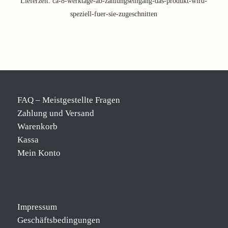
Lieferzeit:
ca-8-werktage-ab-zahlungseingang-das-produkt-wird-
speziell-fuer-sie-zugeschnitten
FAQ – Meistgestellte Fragen
Zahlung und Versand
Warenkorb
Kassa
Mein Konto
Impressum
Geschäftsbedingungen