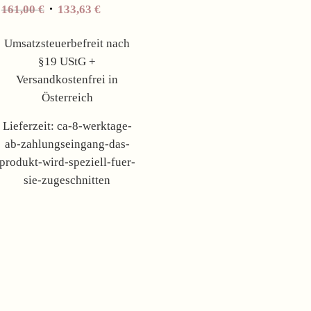
Ursprünglicher
Aktueller
161,00
€
133,63
€
Preis
Preis
war:
ist:
Umsatzsteuerbefreit nach
161,00 €
133,63 €.
§19 UStG +
Versandkostenfrei in
Österreich
Lieferzeit:
ca-8-werktage-
ab-zahlungseingang-das-
produkt-wird-speziell-fuer-
sie-zugeschnitten