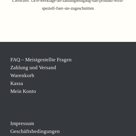
Lieferzeit:
ca-8-werktage-ab-zahlungseingang-das-produkt-wird-
speziell-fuer-sie-zugeschnitten
FAQ – Meistgestellte Fragen
Zahlung und Versand
Warenkorb
Kassa
Mein Konto
Impressum
Geschäftsbedingungen