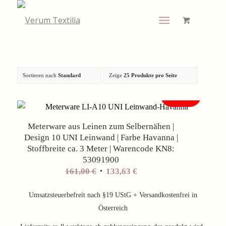
Sortieren nach
Standard
Zeige
25 Produkte pro Seite
Angebot!
Meterware aus Leinen zum Selbernähen |
Design 10 UNI Leinwand | Farbe Havanna |
Stoffbreite ca. 3 Meter | Warencode KN8:
53091900
Ursprünglicher
Aktueller
161,00
€
133,63
€
Preis
Preis
war:
ist:
Umsatzsteuerbefreit nach §19 UStG + Versandkostenfrei in
161,00 €
133,63 €.
Österreich