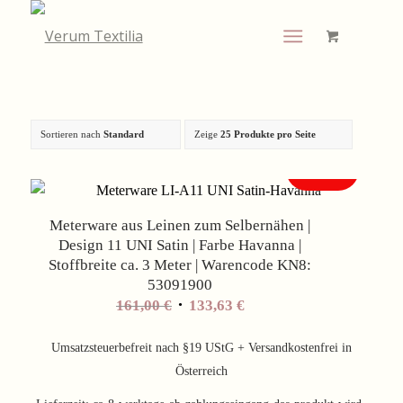
Sortieren nach
Standard
Zeige
25 Produkte pro Seite
Angebot!
Meterware aus Leinen zum Selbernähen |
Design 11 UNI Satin | Farbe Havanna |
Stoffbreite ca. 3 Meter | Warencode KN8:
53091900
Ursprünglicher
Aktueller
161,00
€
133,63
€
Preis
Preis
war:
ist:
Umsatzsteuerbefreit nach §19 UStG + Versandkostenfrei in
161,00 €
133,63 €.
Österreich