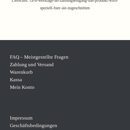
Lieferzeit:
ca-8-werktage-ab-zahlungseingang-das-produkt-wird-
speziell-fuer-sie-zugeschnitten
FAQ – Meistgestellte Fragen
Zahlung und Versand
Warenkorb
Kassa
Mein Konto
Impressum
Geschäftsbedingungen