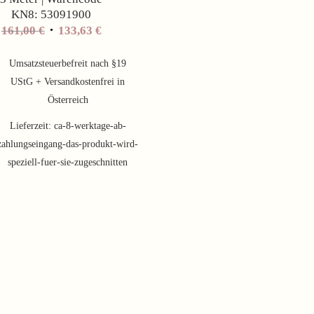
KN8: 53091900
Ursprünglicher
Aktueller
161,00
€
133,63
€
Preis
Preis
war:
ist:
Umsatzsteuerbefreit nach §19
161,00 €
133,63 €.
UStG + Versandkostenfrei in
Österreich
Lieferzeit:
ca-8-werktage-ab-
zahlungseingang-das-produkt-wird-
speziell-fuer-sie-zugeschnitten