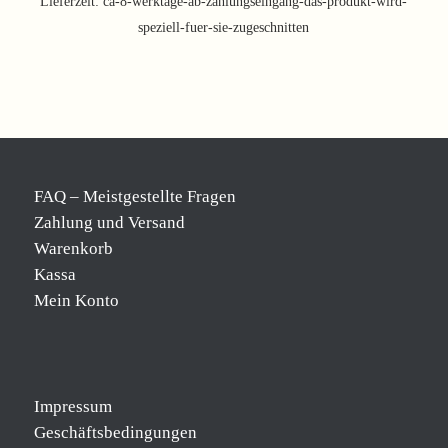
Lieferzeit:
ca-8-werktage-ab-zahlungseingang-das-produkt-wird-
speziell-fuer-sie-zugeschnitten
FAQ – Meistgestellte Fragen
Zahlung und Versand
Warenkorb
Kassa
Mein Konto
Impressum
Geschäftsbedingungen