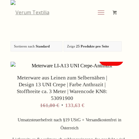
Sortieren nach
Standard
Zeige
25 Produkte pro Seite
Angebot!
Meterware aus Leinen zum Selbernähen |
Design 13 UNI Crepe | Farbe Anthrazit |
Stoffbreite ca. 3 Meter | Warencode KN8:
53091900
Ursprünglicher
Aktueller
161,00
€
133,63
€
Preis
Preis
war:
ist:
Umsatzsteuerbefreit nach §19 UStG + Versandkostenfrei in
161,00 €
133,63 €.
Österreich