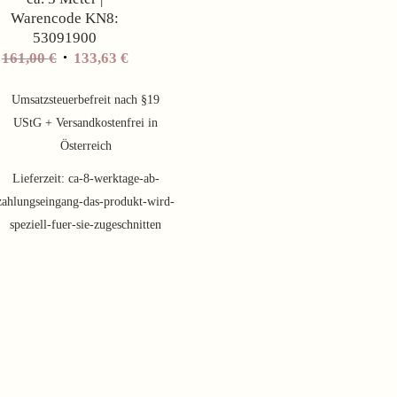
Warencode KN8:
53091900
Ursprünglicher
Aktueller
161,00
€
133,63
€
Preis
Preis
war:
ist:
Umsatzsteuerbefreit nach §19
161,00 €
133,63 €.
UStG + Versandkostenfrei in
Österreich
Lieferzeit:
ca-8-werktage-ab-
zahlungseingang-das-produkt-wird-
speziell-fuer-sie-zugeschnitten