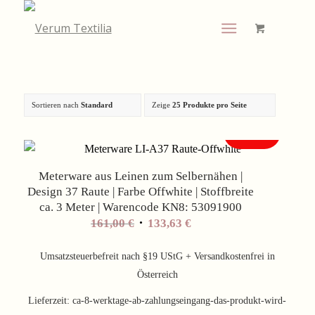
Sortieren nach
Standard
Zeige
25 Produkte pro Seite
Angebot!
Meterware aus Leinen zum Selbernähen |
Design 37 Raute | Farbe Offwhite | Stoffbreite
ca. 3 Meter | Warencode KN8: 53091900
Ursprünglicher
Aktueller
161,00
€
133,63
€
Preis
Preis
war:
ist:
Umsatzsteuerbefreit nach §19 UStG + Versandkostenfrei in
161,00 €
133,63 €.
Österreich
Lieferzeit:
ca-8-werktage-ab-zahlungseingang-das-produkt-wird-