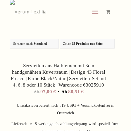
Sortieren nach
Standard
Zeige
25 Produkte pro Seite
Angebot!
Servietten aus Halbleinen mit 3cm
handgenähten Kuvertsaum | Design 43 Floral
Fresco | Farbe Black/Natur | Servietten-Set mit
4, 6, 8 oder 10 Stück | Warencode 63025910
97,00
€
80,51
€
Ab
Ab
Umsatzsteuerbefreit nach §19 UStG + Versandkostenfrei in
Österreich
Lieferzeit:
ca-8-werktage-ab-zahlungseingang-wird-speziell-fuer-