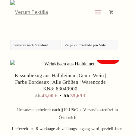
Sortieren nach
Standard
Zeige
25 Produkte pro Seite
Angebot!
Kissenbezug aus Halbleinen | Genre Wein |
Farbe Bordeaux | Alle Größen | Warencode
KN8: 63049900
43,00
€
35,69
€
Ab
Ab
Umsatzsteuerbefreit nach §19 UStG + Versandkostenfrei in
Österreich
Lieferzeit:
ca-8-werktage-ab-zahlungseingang-wird-speziell-fuer-