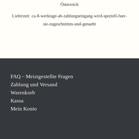
Österreich
Lieferzeit:
ca-8-werktage-ab-zahlungseingang-wird-speziell-fuer-
sie-zugeschnitten-und-genaeht
FAQ – Meistgestellte Fragen
Zahlung und Versand
Warenkorb
Kassa
Mein Konto