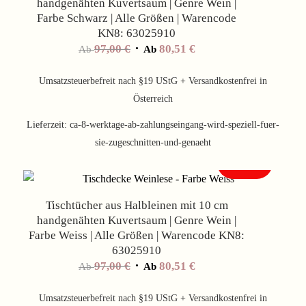
handgenähten Kuvertsaum | Genre Wein |
Farbe Schwarz | Alle Größen | Warencode
KN8: 63025910
97,00
€
80,51
€
Ab
Ab
Umsatzsteuerbefreit nach §19 UStG + Versandkostenfrei in
Österreich
Lieferzeit:
ca-8-werktage-ab-zahlungseingang-wird-speziell-fuer-
sie-zugeschnitten-und-genaeht
Angebot!
Tischtücher aus Halbleinen mit 10 cm
handgenähten Kuvertsaum | Genre Wein |
Farbe Weiss | Alle Größen | Warencode KN8:
63025910
97,00
€
80,51
€
Ab
Ab
Umsatzsteuerbefreit nach §19 UStG + Versandkostenfrei in