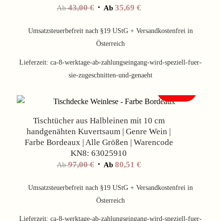
43,00
€
35,69
€
Ab
Ab
Umsatzsteuerbefreit nach §19 UStG + Versandkostenfrei in
Österreich
Lieferzeit:
ca-8-werktage-ab-zahlungseingang-wird-speziell-fuer-
sie-zugeschnitten-und-genaeht
Angebot!
Tischtücher aus Halbleinen mit 10 cm
handgenähten Kuvertsaum | Genre Wein |
Farbe Bordeaux | Alle Größen | Warencode
KN8: 63025910
97,00
€
80,51
€
Ab
Ab
Umsatzsteuerbefreit nach §19 UStG + Versandkostenfrei in
Österreich
Lieferzeit:
ca-8-werktage-ab-zahlungseingang-wird-speziell-fuer-