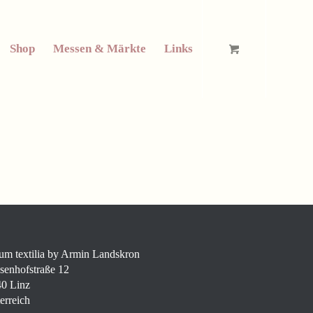
Shop
Messen & Märkte
Links
um textilia by Armin Landskron
senhofstraße 12
0 Linz
erreich