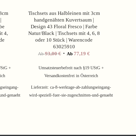
 3cm
Tischsets aus Halbleinen mit 3cm
|
handgenähten Kuvertsaum |
rbe
Design 43 Floral Fresco | Farbe
t 4,
Natur/Black | Tischsets mit 4, 6, 8
ode
oder 10 Stück | Warencode
63025910
93,00
€
77,19
€
Ab
Ab
UStG +
Umsatzsteuerbefreit nach §19 UStG +
eich
Versandkostenfrei in Österreich
gseingang-
Lieferzeit:
ca-8-werktage-ab-zahlungseingang-
-und-genaeht
wird-speziell-fuer-sie-zugeschnitten-und-genaeht