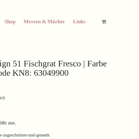
Shop
Messen & Märkte
Links
gn 51 Fischgrat Fresco | Farbe
code KN8: 63049900
ich
öße aus.
ie-zugeschnitten-und-genaeht