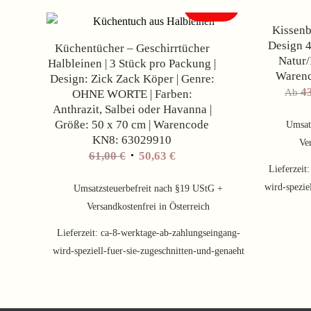
Angebot!
Kissenb
Design 4
Küchentücher – Geschirrtücher
Natur/
Halbleinen | 3 Stück pro Packung |
Waren
Design: Zick Zack Köper | Genre:
4
Ab
OHNE WORTE | Farben:
Anthrazit, Salbei oder Havanna |
Größe: 50 x 70 cm | Warencode
Umsat
KN8: 63029910
Ver
61,00
€
50,63
€
Lieferzeit
wird-spezie
Umsatzsteuerbefreit nach §19 UStG +
Versandkostenfrei in Österreich
Lieferzeit:
ca-8-werktage-ab-zahlungseingang-
wird-speziell-fuer-sie-zugeschnitten-und-genaeht