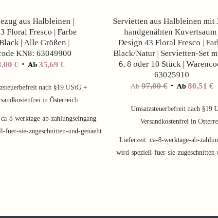
ezug aus Halbleinen |
Servietten aus Halbleinen mit
3 Floral Fresco | Farbe
handgenähten Kuvertsaum 
Black | Alle Größen |
Design 43 Floral Fresco | Fa
code KN8: 63049900
Black/Natur | Servietten-Set mi
6, 8 oder 10 Stück | Warenc
3,00
€
35,69
€
Ab
63025910
97,00
€
80,51
€
Ab
Ab
zsteuerbefreit nach §19 UStG +
sandkostenfrei in Österreich
Umsatzsteuerbefreit nach §19 
:
ca-8-werktage-ab-zahlungseingang-
Versandkostenfrei in Österr
ll-fuer-sie-zugeschnitten-und-genaeht
Lieferzeit:
ca-8-werktage-ab-zahlun
wird-speziell-fuer-sie-zugeschnitten