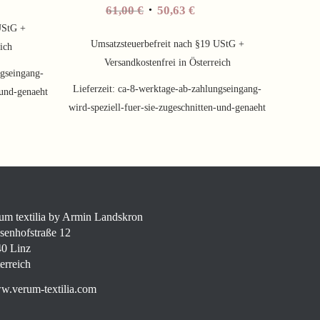
61,00
€
50,63
€
UStG +
Umsatzsteuerbefreit nach §19 UStG +
eich
Versandkostenfrei in Österreich
gseingang-
Lieferzeit:
ca-8-werktage-ab-zahlungseingang-
-und-genaeht
wird-speziell-fuer-sie-zugeschnitten-und-genaeht
um textilia by Armin Landskron
senhofstraße 12
0 Linz
erreich
.verum-textilia.com