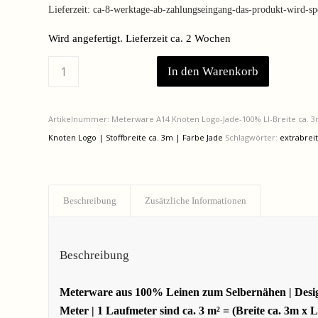
Lieferzeit:
ca-8-werktage-ab-zahlungseingang-das-produkt-wird-spez
Wird angefertigt. Lieferzeit ca. 2 Wochen
In den Warenkorb
Artikelnummer:
Meterware A14 Knoten Logo-Jade-100% LI-Breite ca. 
Knoten Logo | Stoffbreite ca. 3m | Farbe Jade
Schlagwörter:
extrabrei
Beschreibung
Zusätzliche Informationen
Beschreibung
Meterware aus 100% Leinen zum Selbernähen | Design:
Meter | 1 Laufmeter sind ca. 3 m² = (Breite ca. 3m x 