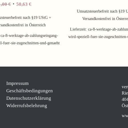
1,00
€
50,63
€
Umsatzsteuerbefreit nach §19 
zsteuerbefreit nach §19 UStG +
Versandkostenfrei in Österr
sandkostenfrei in Österreich
Lieferzeit:
ca-8-werktage-ab-zahlun
:
ca-8-werktage-ab-zahlungseingang-
wird-speziell-fuer-sie-zugeschnitten
ll-fuer-sie-zugeschnitten-und-genaeht
Impressum
ver
Geschäftsbedingungen
Rie
Datenschutzerklärung
404
Widerrufsbelehrung
Öst
www