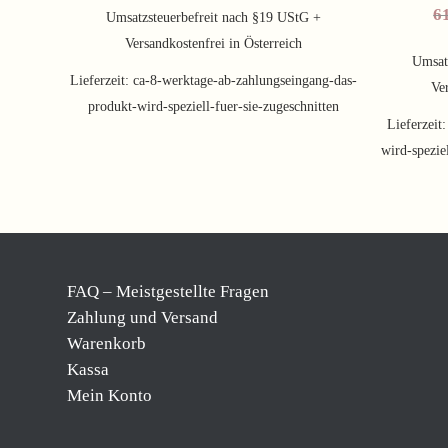
6
war:
ist:
Umsatzsteuerbefreit nach §19 UStG +
114,00 €
94,62 €.
Versandkostenfrei in Österreich
Umsat
Lieferzeit:
ca-8-werktage-ab-zahlungseingang-das-
Ver
produkt-wird-speziell-fuer-sie-zugeschnitten
Lieferzeit
wird-spezie
FAQ – Meistgestellte Fragen
Zahlung und Versand
Warenkorb
Kassa
Mein Konto