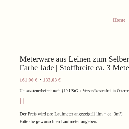
Home
Meterware aus Leinen zum Selber
Farbe Jade | Stoffbreite ca. 3 M
Ursprünglicher
Aktueller
161,00
€
133,63
€
Preis
Preis
Umsatzsteuerbefreit nach §19 UStG + Versandkostenfrei in Österre
war:
ist:
161,00 €
133,63 €.
Der Preis wird pro Laufmeter angezeigt(1 lfm = ca. 3m²)
Bitte die gewünschten Laufmeter angeben.