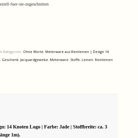
iell-fuer-sie-zugeschnitten
3m
Kategorien:
Ohne Worte
,
Meterware aus Reinleinen | Design 14
t
,
Geschenk
,
Jacquardgewebe
,
Meterware
,
Stoffe
,
Leinen
,
Reinleinen
 14 Knoten Logo | Farbe: Jade | Stoffbreite: ca. 3
Länge 1m).