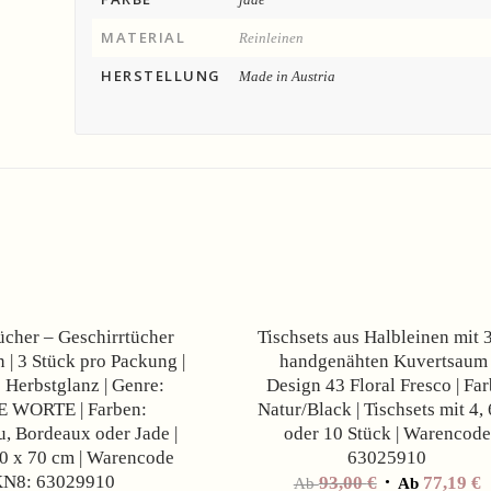
MATERIAL
Reinleinen
HERSTELLUNG
Made in Austria
Angebot!
cher – Geschirrtücher
Tischsets aus Halbleinen mit
 | 3 Stück pro Packung |
handgenähten Kuvertsaum 
 Herbstglanz | Genre:
Design 43 Floral Fresco | Fa
 WORTE | Farben:
Natur/Black | Tischsets mit 4, 
, Bordeaux oder Jade |
oder 10 Stück | Warencode
0 x 70 cm | Warencode
63025910
N8: 63029910
93,00
€
77,19
€
Ab
Ab