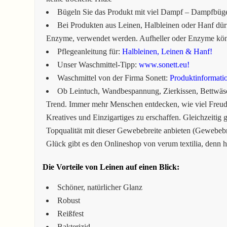
Bügeln Sie das Produkt mit viel Dampf – Dampfbüg
Bei Produkten aus Leinen, Halbleinen oder Hanf dürf
Enzyme, verwendet werden. Aufheller oder Enzyme könn
Pflegeanleitung für:
Halbleinen, Leinen & Hanf!
Unser Waschmittel-Tipp:
www.sonett.eu!
Waschmittel von der Firma Sonett:
Produktinformati
Ob Leintuch, Wandbespannung, Zierkissen, Bettwäsc
Trend. Immer mehr Menschen entdecken, wie viel Freude
Kreatives und Einzigartiges zu erschaffen. Gleichzeitig 
Topqualität mit dieser Gewebebreite anbieten (Gewebebr
Glück gibt es den Onlineshop von verum textilia, denn hi
Die Vorteile von Leinen auf einen Blick:
Schöner, natürlicher Glanz
Robust
Reißfest
Bakterizid