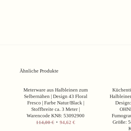
Ähnliche Produkte
Angebot!
Meterware aus Halbleinen zum
Küchentü
Selbernähen | Design 43 Floral
Halbleinen
Fresco | Farbe Natur/Black |
Design:
Stoffbreite ca. 3 Meter |
OHNE
Warencode KN8: 53092900
Fumograu
Ursprünglicher
Aktueller
Größe: 5
114,00
€
94,62
€
K
Preis
Preis