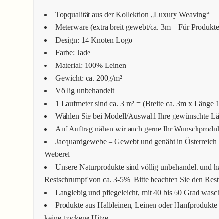
Topqualität aus der Kollektion „Luxury Weaving“
Meterware (extra breit gewebt/ca. 3m – Für Produkt
Design: 14 Knoten Logo
Farbe: Jade
Material: 100% Leinen
Gewicht: ca. 200g/m²
Völlig unbehandelt
1 Laufmeter sind ca. 3 m² = (Breite ca. 3m x Länge 
Wählen Sie bei Modell/Auswahl Ihre gewünschte Läng
Auf Auftrag nähen wir auch gerne Ihr Wunschprodukt
Jacquardgewebe – Gewebt und genäht in Österreich (
Weberei
Unsere Naturprodukte sind völlig unbehandelt und h
Restschrumpf von ca. 3-5%. Bitte beachten Sie den Res
Langlebig und pflegeleicht, mit 40 bis 60 Grad wasc
Produkte aus Halbleinen, Leinen oder Hanfprodukte 
keine trockene Hitze