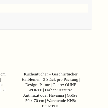
Angebot!
Angebot!
 3cm
Küchentücher – Geschirrtücher
|
Halbleinen | 3 Stück pro Packung |
rbe
Design: Palme | Genre: OHNE
6, 8
WORTE | Farben: Azzurro,
Anthrazit oder Havanna | Größe:
50 x 70 cm | Warencode KN8:
63029910