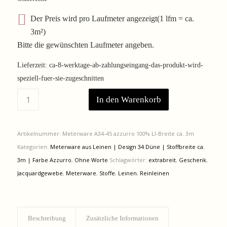
161,00 €
133,63 €.
Der Preis wird pro Laufmeter angezeigt(1 lfm = ca.
3m²)
Bitte die gewünschten Laufmeter angeben.
Lieferzeit:
ca-8-werktage-ab-zahlungseingang-das-produkt-wird-
speziell-fuer-sie-zugeschnitten
In den Warenkorb
Artikelnummer:
Meterware A34-45 azzurro 100% LI-Breite ca. 3m
Kategorien:
Meterware aus Leinen | Design 34 Düne | Stoffbreite ca.
3m | Farbe Azzurro
,
Ohne Worte
Schlagwörter:
extrabreit
,
Geschenk
,
Jacquardgewebe
,
Meterware
,
Stoffe
,
Leinen
,
Reinleinen
Beschreibung
Zusätzliche Informationen