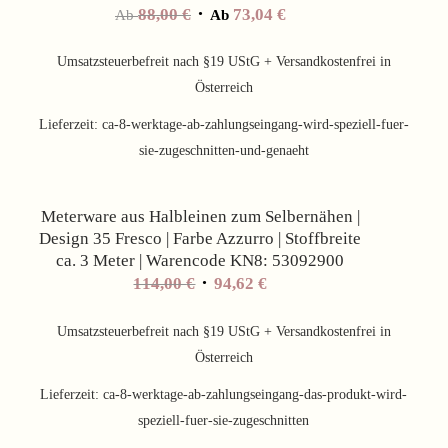
88,00
€
73,04
€
Ab
Ab
Umsatzsteuerbefreit nach §19 UStG + Versandkostenfrei in
Österreich
Lieferzeit:
ca-8-werktage-ab-zahlungseingang-wird-speziell-fuer-
sie-zugeschnitten-und-genaeht
Angebot!
Meterware aus Halbleinen zum Selbernähen |
Design 35 Fresco | Farbe Azzurro | Stoffbreite
ca. 3 Meter | Warencode KN8: 53092900
Ursprünglicher
Aktueller
114,00
€
94,62
€
Preis
Preis
war:
ist:
Umsatzsteuerbefreit nach §19 UStG + Versandkostenfrei in
114,00 €
94,62 €.
Österreich
Lieferzeit:
ca-8-werktage-ab-zahlungseingang-das-produkt-wird-
speziell-fuer-sie-zugeschnitten
Angebot!