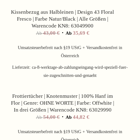
Kissenbezug aus Halbleinen | Design 43 Floral
Fresco | Farbe Natur/Black | Alle Größen |
Warencode KN8: 63049900
43,00
€
35,69
€
Ab
Ab
Umsatzsteuerbefreit nach §19 UStG + Versandkostenfrei in
Österreich
Lieferzeit:
ca-8-werktage-ab-zahlungseingang-wird-speziell-fuer-
sie-zugeschnitten-und-genaeht
Angebot!
Frottiertücher | Knotenmuster | 100% Hanf im
Flor | Genre: OHNE WORTE | Farbe: Offwhite |
In drei Größen | Warencode KN8: 63029990
54,00
€
44,82
€
Ab
Ab
Umsatzsteuerbefreit nach §19 UStG + Versandkostenfrei in
Österreich