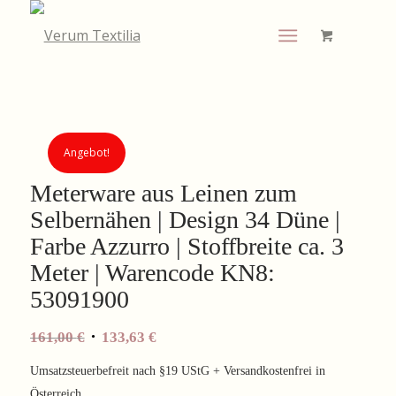
Angebot!
Meterware aus Leinen zum
Selbernähen | Design 34 Düne |
Farbe Azzurro | Stoffbreite ca. 3
Meter | Warencode KN8:
53091900
Ursprünglicher
Aktueller
161,00
€
133,63
€
Preis
Preis
Umsatzsteuerbefreit nach §19 UStG + Versandkostenfrei in
war:
ist:
Österreich