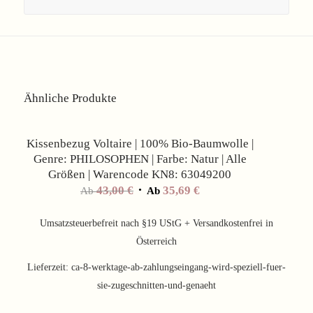
Ähnliche Produkte
Angebot!
Kissenbezug Voltaire | 100% Bio-Baumwolle |
Genre: PHILOSOPHEN | Farbe: Natur | Alle
Größen | Warencode KN8: 63049200
43,00
€
35,69
€
Ab
Ab
Umsatzsteuerbefreit nach §19 UStG + Versandkostenfrei in
Österreich
Lieferzeit:
ca-8-werktage-ab-zahlungseingang-wird-speziell-fuer-
sie-zugeschnitten-und-genaeht
Angebot!