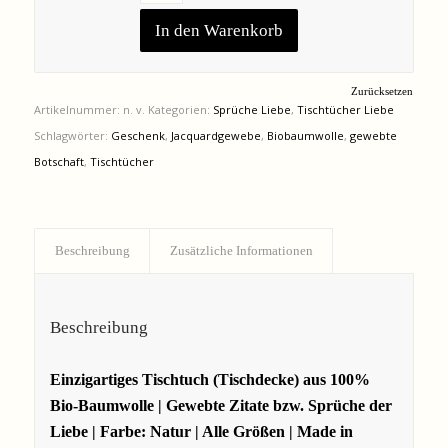
In den Warenkorb
Zurücksetzen
Artikelnummer:
n. v.
Kategorien:
Sprüche Liebe
,
Tischtücher Liebe
Schlagwörter:
Geschenk
,
Jacquardgewebe
,
Biobaumwolle
,
gewebte
Botschaft
,
Tischtücher
Beschreibung
Zusätzliche Informationen
Beschreibung
Einzigartiges Tischtuch (Tischdecke) aus 100%
Bio-Baumwolle | Gewebte Zitate bzw. Sprüche der
Liebe | Farbe: Natur
| Alle Größen | Made in