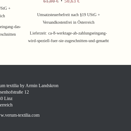
61,00
€
50,63
€
is
UStG +
Umsatzsteuerbefreit nach §19 UStG +
2 €.
eich
Versandkostenfrei in Österreich
eingang-das-
Lieferzeit:
ca-8-werktage-ab-zahlungseingang-
eschnitten
wird-speziell-fuer-sie-zugeschnitten-und-genaeht
um textilia by Armin Landskron
senhofstraße 12
0 Linz
erreich
.verum-textilia.com