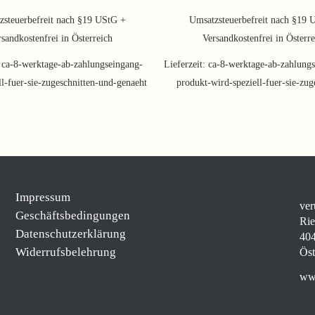
Preis
Pre
war:
ist:
zsteuerbefreit nach §19 UStG +
Umsatzsteuerbefreit nach §19 
114,00 €
94,6
sandkostenfrei in Österreich
Versandkostenfrei in Österr
:
ca-8-werktage-ab-zahlungseingang-
Lieferzeit:
ca-8-werktage-ab-zahlungs
ll-fuer-sie-zugeschnitten-und-genaeht
produkt-wird-speziell-fuer-sie-zug
Impressum
ver
Geschäftsbedingungen
Rie
Datenschutzerklärung
404
Widerrufsbelehrung
Öst
www