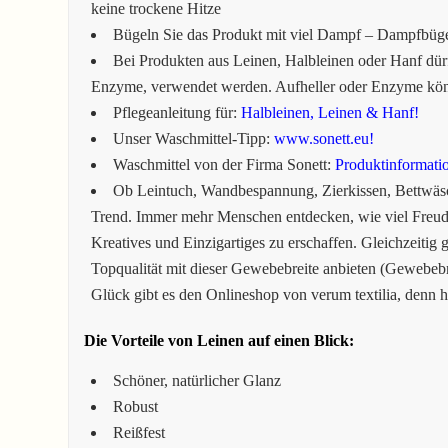
keine trockene Hitze
Bügeln Sie das Produkt mit viel Dampf – Dampfbüg
Bei Produkten aus Leinen, Halbleinen oder Hanf dürf
Enzyme, verwendet werden. Aufheller oder Enzyme könn
Pflegeanleitung für:
Halbleinen, Leinen & Hanf!
Unser Waschmittel-Tipp:
www.sonett.eu!
Waschmittel von der Firma Sonett:
Produktinformati
Ob Leintuch, Wandbespannung, Zierkissen, Bettwäsc
Trend. Immer mehr Menschen entdecken, wie viel Freude
Kreatives und Einzigartiges zu erschaffen. Gleichzeitig 
Topqualität mit dieser Gewebebreite anbieten (Gewebebr
Glück gibt es den Onlineshop von verum textilia, denn hi
Die Vorteile von Leinen auf einen Blick:
Schöner, natürlicher Glanz
Robust
Reißfest