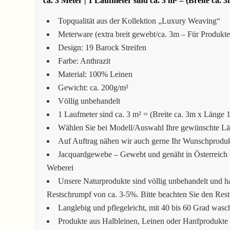
ca. 3 Meter | 1 Laufmeter sind ca. 3 m² = (Breite ca.
Topqualität aus der Kollektion „Luxury Weaving“
Meterware (extra breit gewebt/ca. 3m – Für Produkt
Design: 19 Barock Streifen
Farbe: Anthrazit
Material: 100% Leinen
Gewicht: ca. 200g/m²
Völlig unbehandelt
1 Laufmeter sind ca. 3 m² = (Breite ca. 3m x Länge 
Wählen Sie bei Modell/Auswahl Ihre gewünschte Läng
Auf Auftrag nähen wir auch gerne Ihr Wunschprodukt
Jacquardgewebe – Gewebt und genäht in Österreich (
Weberei
Unsere Naturprodukte sind völlig unbehandelt und h
Restschrumpf von ca. 3-5%. Bitte beachten Sie den Res
Langlebig und pflegeleicht, mit 40 bis 60 Grad wasc
Produkte aus Halbleinen, Leinen oder Hanfprodukte 