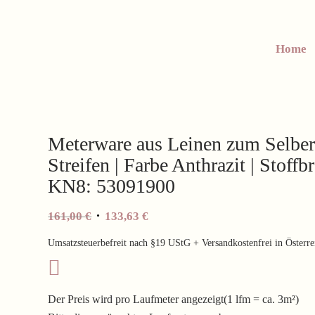
Home
Meterware aus Leinen zum Selber
Streifen | Farbe Anthrazit | Stoffb
KN8: 53091900
Ursprünglicher
Aktueller
161,00
€
133,63
€
Preis
Preis
Umsatzsteuerbefreit nach §19 UStG + Versandkostenfrei in Österre
war:
ist:
161,00 €
133,63 €.
Der Preis wird pro Laufmeter angezeigt(1 lfm = ca. 3m²)