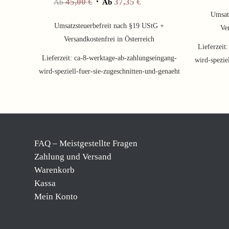
45,00
€
37,35
€
Ab
Ab
Umsat
Umsatzsteuerbefreit nach §19 UStG +
Ver
Versandkostenfrei in Österreich
Lieferzeit
Lieferzeit:
ca-8-werktage-ab-zahlungseingang-
wird-spezie
wird-speziell-fuer-sie-zugeschnitten-und-genaeht
FAQ – Meistgestellte Fragen
Zahlung und Versand
Warenkorb
Kassa
Mein Konto