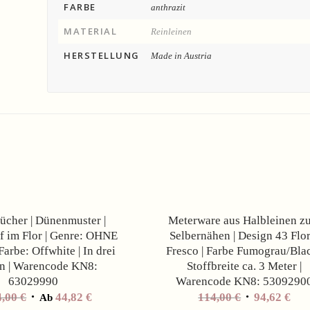
FARBE
anthrazit
MATERIAL
Reinleinen
HERSTELLUNG
Made in Austria
Angebot!
tücher | Dünenmuster |
Meterware aus Halbleinen z
 im Flor | Genre: OHNE
Selbernähen | Design 43 Flor
arbe: Offwhite | In drei
Fresco | Farbe Fumograu/Blac
n | Warencode KN8:
Stoffbreite ca. 3 Meter |
63029990
Warencode KN8: 5309290
Ursprünglic
Akt
4,00
€
44,82
€
114,00
€
94,62
€
Ab