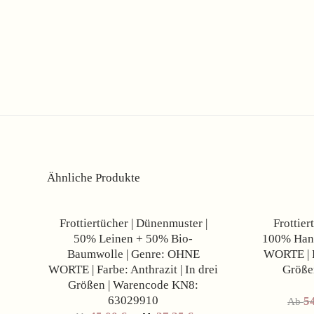
Ähnliche Produkte
Angebot!
Frottiertücher | Dünenmuster |
Frottier
50% Leinen + 50% Bio-
100% Hanf
Baumwolle | Genre: OHNE
WORTE | F
WORTE | Farbe: Anthrazit | In drei
Größe
Größen | Warencode KN8:
63029910
5
Ab