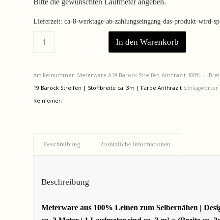
Bitte die gewünschten Laufmeter angeben.
Lieferzeit:
ca-8-werktage-ab-zahlungseingang-das-produkt-wird-spez
In den Warenkorb
Artikelnummer:
Meterware A19 Barock Streifen-Anthrazit-100% LI-Brei
19 Barock Streifen | Stoffbreite ca. 3m | Farbe Anthrazit
Schlagwörter
Reinleinen
Beschreibung
Zusätzliche Informationen
Beschreibung
Meterware aus 100% Leinen zum Selbernähen | Design: