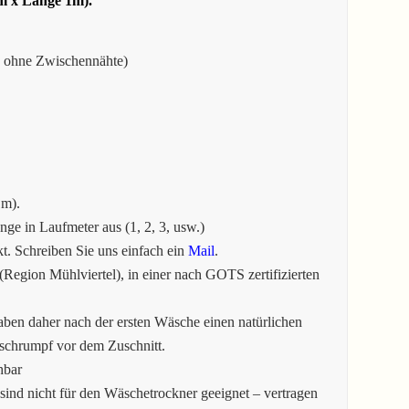
 3m x Länge 1m).
e ohne Zwischennähte)
1m).
e in Laufmeter aus (1, 2, 3, usw.)
. Schreiben Sie uns einfach ein
Mail
.
Region Mühlviertel), in einer nach GOTS zertifizierten
aben daher nach der ersten Wäsche einen natürlichen
tschrumpf vor dem Zuschnitt.
hbar
sind nicht für den Wäschetrockner geeignet – vertragen