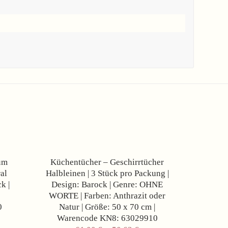
Angebot!
Angebot!
um
Küchentücher – Geschirrtücher
al
Halbleinen | 3 Stück pro Packung |
k |
Design: Barock | Genre: OHNE
WORTE | Farben: Anthrazit oder
0
Natur | Größe: 50 x 70 cm |
her
ueller
Warencode KN8: 63029910