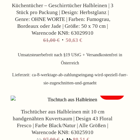
Küchentücher – Geschirrtücher Halbleinen | 3
Stück pro Packung | Design: Herbstglanz |
Genre: OHNE WORTE | Farben: Fumograu,
Bordeaux oder Jade | Größe: 50 x 70 cm |
Warencode KN8: 63029910
61,00
€
50,63
€
Umsatzsteuerbefreit nach §19 UStG + Versandkostenfrei in
Österreich
Lieferzeit:
ca-8-werktage-ab-zahlungseingang-wird-speziell-fuer-
sie-zugeschnitten-und-genaeht
Angebot!
Tischtücher aus Halbleinen mit 10 cm
handgenähten Kuvertsaum | Design 43 Floral
Fresco | Farbe Black/Natur | Alle Größen |
Warencode KN8: 63025910
97,00
€
80,51
€
Ab
Ab