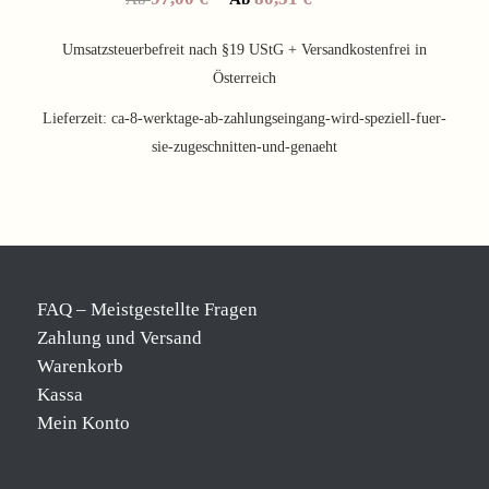
Umsatzsteuerbefreit nach §19 UStG + Versandkostenfrei in
Österreich
Lieferzeit:
ca-8-werktage-ab-zahlungseingang-wird-speziell-fuer-
sie-zugeschnitten-und-genaeht
FAQ – Meistgestellte Fragen
Zahlung und Versand
Warenkorb
Kassa
Mein Konto