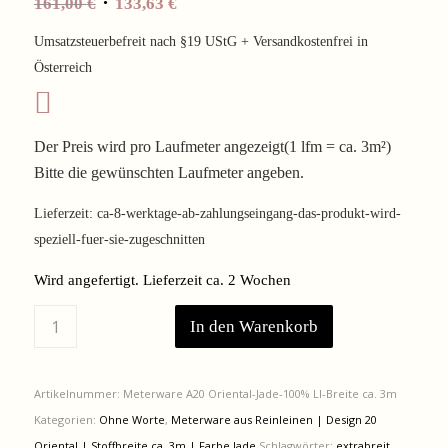
Ursprünglicher
Aktueller
161,00
€
133,63
€
Preis
Preis
Umsatzsteuerbefreit nach §19 UStG + Versandkostenfrei in
war:
ist:
Österreich
161,00 €
133,63 €.
Der Preis wird pro Laufmeter angezeigt(1 lfm = ca. 3m²)
Bitte die gewünschten Laufmeter angeben.
Lieferzeit:
ca-8-werktage-ab-zahlungseingang-das-produkt-wird-
speziell-fuer-sie-zugeschnitten
Wird angefertigt. Lieferzeit ca. 2 Wochen
In den Warenkorb
Artikelnummer:
Meterware A20 Oriental-Jade-100% LI-Breite ca. 3m
Kategorien:
Ohne Worte
,
Meterware aus Reinleinen | Design 20
Oriental | Stoffbreite ca. 3m | Farbe Jade
Schlagwörter:
extrabreit
,