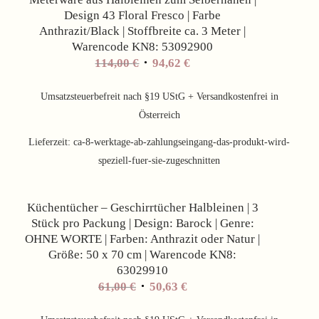
Design 43 Floral Fresco | Farbe
Anthrazit/Black | Stoffbreite ca. 3 Meter |
Warencode KN8: 53092900
Ursprünglicher
Aktueller
114,00
€
94,62
€
Preis
Preis
war:
ist:
Umsatzsteuerbefreit nach §19 UStG + Versandkostenfrei in
114,00 €
94,62 €.
Österreich
Lieferzeit:
ca-8-werktage-ab-zahlungseingang-das-produkt-wird-
speziell-fuer-sie-zugeschnitten
Angebot!
Küchentücher – Geschirrtücher Halbleinen | 3
Stück pro Packung | Design: Barock | Genre:
OHNE WORTE | Farben: Anthrazit oder Natur |
Größe: 50 x 70 cm | Warencode KN8:
63029910
61,00
€
50,63
€