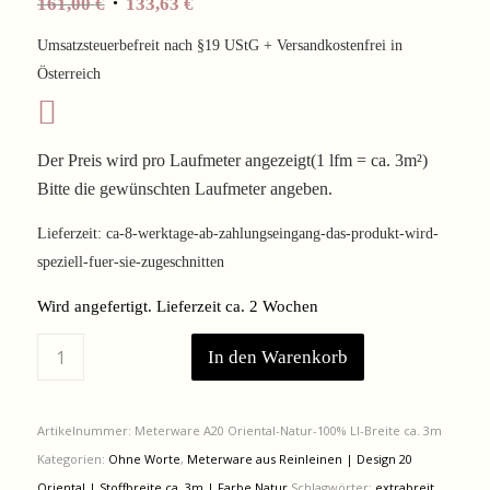
Ursprünglicher
Aktueller
161,00
€
133,63
€
Preis
Preis
Umsatzsteuerbefreit nach §19 UStG + Versandkostenfrei in
war:
ist:
Österreich
161,00 €
133,63 €.
Der Preis wird pro Laufmeter angezeigt(1 lfm = ca. 3m²)
Bitte die gewünschten Laufmeter angeben.
Lieferzeit:
ca-8-werktage-ab-zahlungseingang-das-produkt-wird-
speziell-fuer-sie-zugeschnitten
Wird angefertigt. Lieferzeit ca. 2 Wochen
In den Warenkorb
Artikelnummer:
Meterware A20 Oriental-Natur-100% LI-Breite ca. 3m
Kategorien:
Ohne Worte
,
Meterware aus Reinleinen | Design 20
Oriental | Stoffbreite ca. 3m | Farbe Natur
Schlagwörter:
extrabreit
,