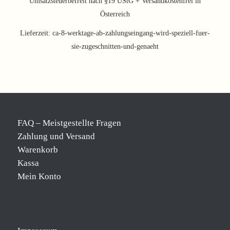
Umsatzsteuerbefreit nach §19 UStG + Versandkostenfrei in
Österreich
Lieferzeit:
ca-8-werktage-ab-zahlungseingang-wird-speziell-fuer-
sie-zugeschnitten-und-genaeht
FAQ – Meistgestellte Fragen
Zahlung und Versand
Warenkorb
Kassa
Mein Konto