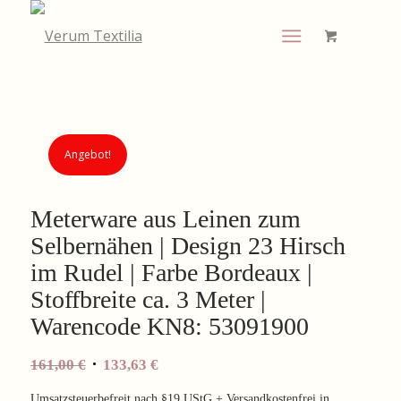
Angebot!
Meterware aus Leinen zum
Selbernähen | Design 23 Hirsch
im Rudel | Farbe Bordeaux |
Stoffbreite ca. 3 Meter |
Warencode KN8: 53091900
Ursprünglicher
Aktueller
161,00
€
133,63
€
Preis
Preis
Umsatzsteuerbefreit nach §19 UStG + Versandkostenfrei in