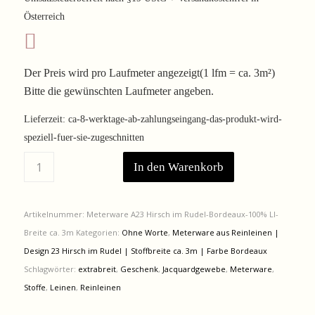
war:
ist:
Österreich
161,00 €
133,63 €.
Der Preis wird pro Laufmeter angezeigt(1 lfm = ca. 3m²)
Bitte die gewünschten Laufmeter angeben.
Lieferzeit:
ca-8-werktage-ab-zahlungseingang-das-produkt-wird-
speziell-fuer-sie-zugeschnitten
In den Warenkorb
Artikelnummer:
Meterware A23 Hirsch im Rudel-Bordeaux-100% LI-
Breite ca. 3m
Kategorien:
Ohne Worte
,
Meterware aus Reinleinen |
Design 23 Hirsch im Rudel | Stoffbreite ca. 3m | Farbe Bordeaux
Schlagwörter:
extrabreit
,
Geschenk
,
Jacquardgewebe
,
Meterware
,
Stoffe
,
Leinen
,
Reinleinen