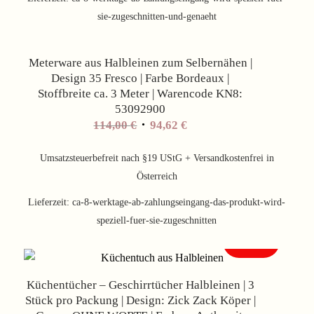
sie-zugeschnitten-und-genaeht
Angebot!
Meterware aus Halbleinen zum Selbernähen |
Design 35 Fresco | Farbe Bordeaux |
Stoffbreite ca. 3 Meter | Warencode KN8:
53092900
Ursprünglicher
Aktueller
114,00
€
94,62
€
Preis
Preis
war:
ist:
Umsatzsteuerbefreit nach §19 UStG + Versandkostenfrei in
114,00 €
94,62 €.
Österreich
Lieferzeit:
ca-8-werktage-ab-zahlungseingang-das-produkt-wird-
speziell-fuer-sie-zugeschnitten
Angebot!
Küchentücher – Geschirrtücher Halbleinen | 3
Stück pro Packung | Design: Zick Zack Köper |