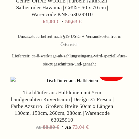
Genre: OHNE WORTE | Farben: Anthrazit,
Salbei oder Havanna | Größe: 50 x 70 cm |
Warencode KN8: 63029910
61,00
€
50,63
€
Umsatzsteuerbefreit nach §19 UStG + Versandkostenfrei in
Österreich
Lieferzeit:
ca-8-werktage-ab-zahlungseingang-wird-speziell-fuer-
sie-zugeschnitten-und-genaeht
Angebot!
Tischläufer aus Halbleinen mit 5cm
handgenähten Kuvertsaum | Design 35 Fresco |
Farbe Azzurro | Größen: Breite 50cm x Längen
130cm, 150cm, 260cm, 280cm | Warencode
63025910
88,00
€
73,04
€
Ab
Ab