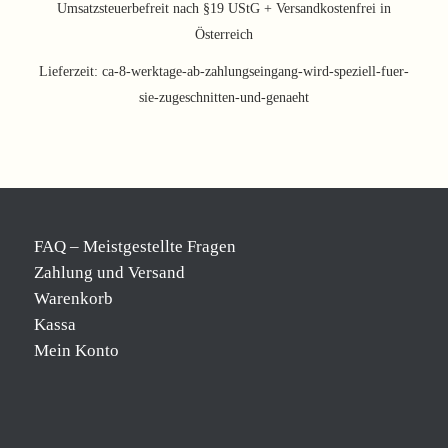
Umsatzsteuerbefreit nach §19 UStG + Versandkostenfrei in
Österreich
Lieferzeit:
ca-8-werktage-ab-zahlungseingang-wird-speziell-fuer-
sie-zugeschnitten-und-genaeht
FAQ – Meistgestellte Fragen
Zahlung und Versand
Warenkorb
Kassa
Mein Konto