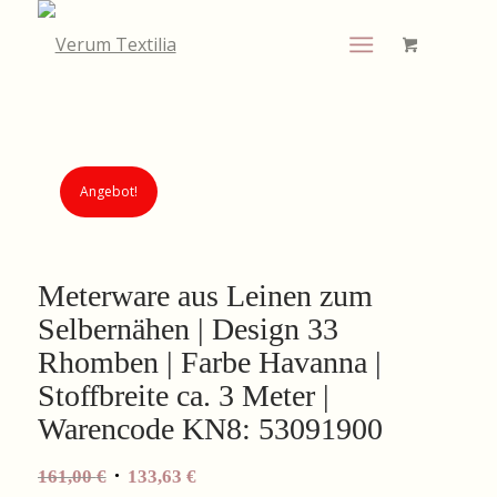
Angebot!
Meterware aus Leinen zum
Selbernähen | Design 33
Rhomben | Farbe Havanna |
Stoffbreite ca. 3 Meter |
Warencode KN8: 53091900
Ursprünglicher
Aktueller
161,00
€
133,63
€