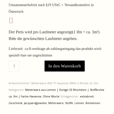
Preis
Preis
Umsatzsteuerbefreit nach §19 UStG + Versandkostenfrei in
war:
ist:
Österreich
161,00 €
133,63 €.
Der Preis wird pro Laufmeter angezeigt(1 lfm = ca. 3m²)
Bitte die gewünschten Laufmeter angeben.
Lieferzeit:
ca-8-werktage-ab-zahlungseingang-das-produkt-wird-
speziell-fuer-sie-zugeschnitten
In den Warenkorb
Artikelnummer:
Meterware A33-71 havanna 100% LI-Breite ca. 3m
Kategorien:
Meterware aus Leinen | Design 33 Rhomben | Stoffbreite
ca. 3m | Farbe Havanna
,
Ohne Worte
Schlagwörter:
extrabreit
,
Geschenk
,
Jacquardgewebe
,
Meterware
,
Stoffe
,
Leinen
,
Reinleinen