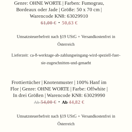
Genre: OHNE WORTE | Farben: Fumograu,
Bordeaux oder Jade | Größe: 50 x 70 cm |
Warencode KN8: 63029910
61,00
€
50,63
€
Umsatzsteuerbefreit nach §19 UStG + Versandkostenfrei in
Österreich
Lieferzeit:
ca-8-werktage-ab-zahlungseingang-wird-speziell-fuer-
sie-zugeschnitten-und-genaeht
Angebot!
Frottiertücher | Knotenmuster | 100% Hanf im
Flor | Genre: OHNE WORTE | Farbe: Offwhite |
In drei Größen | Warencode KN8: 63029990
54,00
€
44,82
€
Ab
Ab
Umsatzsteuerbefreit nach §19 UStG + Versandkostenfrei in
Österreich