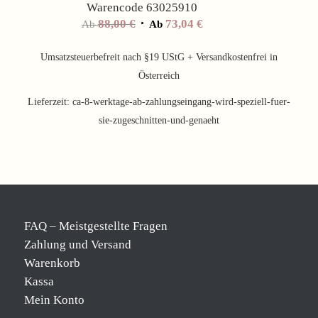
Warencode 63025910
88,00
€
73,04
€
Ab
Ab
Umsatzsteuerbefreit nach §19 UStG + Versandkostenfrei in
Österreich
Lieferzeit:
ca-8-werktage-ab-zahlungseingang-wird-speziell-fuer-
sie-zugeschnitten-und-genaeht
FAQ – Meistgestellte Fragen
Zahlung und Versand
Warenkorb
Kassa
Mein Konto