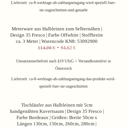
Lieferzeit:
ca-8-werktage-ab-zahlungseingang-wird-speziell-fuer-
sie-zugeschnitten-und-genaeht
Angebot!
Meterware aus Halbleinen zum Selbernähen |
Design 35 Fresco | Farbe Offwhite | Stoffbreite
ca. 3 Meter | Warencode KN8: 53092900
Ursprünglicher
Aktueller
114,00
€
94,62
€
Preis
Preis
war:
ist:
Umsatzsteuerbefreit nach §19 UStG + Versandkostenfrei in
114,00 €
94,62 €.
Österreich
Lieferzeit:
ca-8-werktage-ab-zahlungseingang-das-produkt-wird-
speziell-fuer-sie-zugeschnitten
Angebot!
Tischläufer aus Halbleinen mit 5cm
handgenähten Kuvertsaum | Design 35 Fresco |
Farbe Bordeaux | Größen: Breite 50cm x
Längen 130cm, 150cm, 260cm, 280cm |