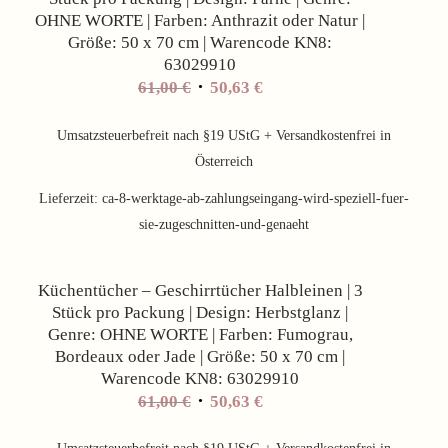
OHNE WORTE | Farben: Anthrazit oder Natur |
Größe: 50 x 70 cm | Warencode KN8:
63029910
61,00
€
50,63
€
Umsatzsteuerbefreit nach §19 UStG + Versandkostenfrei in
Österreich
Lieferzeit:
ca-8-werktage-ab-zahlungseingang-wird-speziell-fuer-
sie-zugeschnitten-und-genaeht
Angebot!
Küchentücher – Geschirrtücher Halbleinen | 3
Stück pro Packung | Design: Herbstglanz |
Genre: OHNE WORTE | Farben: Fumograu,
Bordeaux oder Jade | Größe: 50 x 70 cm |
Warencode KN8: 63029910
61,00
€
50,63
€