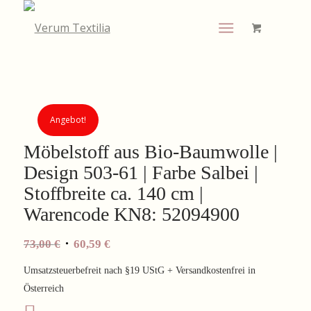
Angebot!
Möbelstoff aus Bio-Baumwolle |
Design 503-61 | Farbe Salbei |
Stoffbreite ca. 140 cm |
Warencode KN8: 52094900
Ursprünglicher
Aktueller
73,00
€
60,59
€
Preis
Preis
Umsatzsteuerbefreit nach §19 UStG + Versandkostenfrei in
war:
ist:
Österreich
73,00 €
60,59 €.