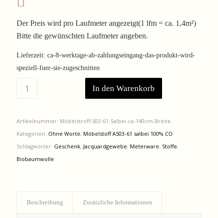
Der Preis wird pro Laufmeter angezeigt(1 lfm = ca. 1,4m²)
Bitte die gewünschten Laufmeter angeben.
Lieferzeit:
ca-8-werktage-ab-zahlungseingang-das-produkt-wird-
speziell-fuer-sie-zugeschnitten
In den Warenkorb
Artikelnummer:
Möbelstroff-503-61-Salbei-ca-140cm-Breite
Kategorien:
Ohne Worte
,
Möbelstoff A503-61 salbei 100% CO
Schlagwörter:
Geschenk
,
Jacquardgewebe
,
Meterware
,
Stoffe
,
Biobaumwolle
Beschreibung
Zusätzliche Informationen