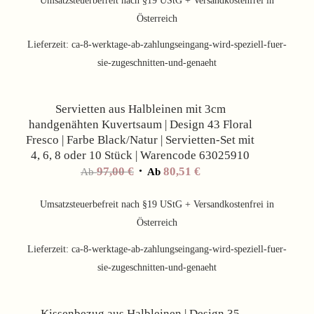
Umsatzsteuerbefreit nach §19 UStG + Versandkostenfrei in
Österreich
Lieferzeit:
ca-8-werktage-ab-zahlungseingang-wird-speziell-fuer-
sie-zugeschnitten-und-genaeht
Angebot!
Servietten aus Halbleinen mit 3cm
handgenähten Kuvertsaum | Design 43 Floral
Fresco | Farbe Black/Natur | Servietten-Set mit
4, 6, 8 oder 10 Stück | Warencode 63025910
97,00
€
80,51
€
Ab
Ab
Umsatzsteuerbefreit nach §19 UStG + Versandkostenfrei in
Österreich
Lieferzeit:
ca-8-werktage-ab-zahlungseingang-wird-speziell-fuer-
sie-zugeschnitten-und-genaeht
Angebot!
Kissenbezug aus Halbleinen | Design 35