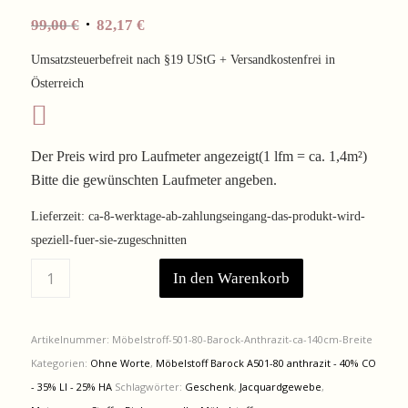
Ursprünglicher
Aktueller
99,00
€
82,17
€
Preis
Preis
Umsatzsteuerbefreit nach §19 UStG + Versandkostenfrei in
war:
ist:
Österreich
99,00 €
82,17 €.
Der Preis wird pro Laufmeter angezeigt(1 lfm = ca. 1,4m²)
Bitte die gewünschten Laufmeter angeben.
Lieferzeit:
ca-8-werktage-ab-zahlungseingang-das-produkt-wird-
speziell-fuer-sie-zugeschnitten
In den Warenkorb
Artikelnummer:
Möbelstroff-501-80-Barock-Anthrazit-ca-140cm-Breite
Kategorien:
Ohne Worte
,
Möbelstoff Barock A501-80 anthrazit - 40% CO
- 35% LI - 25% HA
Schlagwörter:
Geschenk
,
Jacquardgewebe
,