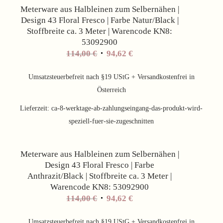
Meterware aus Halbleinen zum Selbernähen |
Design 43 Floral Fresco | Farbe Natur/Black |
Stoffbreite ca. 3 Meter | Warencode KN8:
53092900
Ursprünglicher
Aktueller
114,00
€
94,62
€
Preis
Preis
war:
ist:
Umsatzsteuerbefreit nach §19 UStG + Versandkostenfrei in
114,00 €
94,62 €.
Österreich
Lieferzeit:
ca-8-werktage-ab-zahlungseingang-das-produkt-wird-
speziell-fuer-sie-zugeschnitten
Angebot!
Meterware aus Halbleinen zum Selbernähen |
Design 43 Floral Fresco | Farbe
Anthrazit/Black | Stoffbreite ca. 3 Meter |
Warencode KN8: 53092900
Ursprünglicher
Aktueller
114,00
€
94,62
€
Preis
Preis
war:
ist:
Umsatzsteuerbefreit nach §19 UStG + Versandkostenfrei in