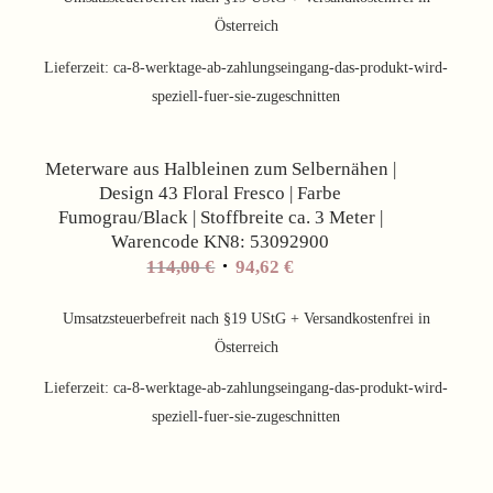
114,00 €
94,62 €.
Österreich
Lieferzeit:
ca-8-werktage-ab-zahlungseingang-das-produkt-wird-
speziell-fuer-sie-zugeschnitten
Angebot!
Meterware aus Halbleinen zum Selbernähen |
Design 43 Floral Fresco | Farbe
Fumograu/Black | Stoffbreite ca. 3 Meter |
Warencode KN8: 53092900
Ursprünglicher
Aktueller
114,00
€
94,62
€
Preis
Preis
war:
ist:
Umsatzsteuerbefreit nach §19 UStG + Versandkostenfrei in
114,00 €
94,62 €.
Österreich
Lieferzeit:
ca-8-werktage-ab-zahlungseingang-das-produkt-wird-
speziell-fuer-sie-zugeschnitten