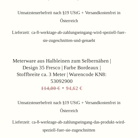
Umsatzsteuerbefreit nach §19 UStG + Versandkostenfrei in
Österreich
Lieferzeit:
ca-8-werktage-ab-zahlungseingang-wird-speziell-fuer-
sie-zugeschnitten-und-genaeht
Angebot!
Meterware aus Halbleinen zum Selbernähen |
Design 35 Fresco | Farbe Bordeaux |
Stoffbreite ca. 3 Meter | Warencode KN8:
53092900
Ursprünglicher
Aktueller
114,00
€
94,62
€
Preis
Preis
war:
ist:
Umsatzsteuerbefreit nach §19 UStG + Versandkostenfrei in
114,00 €
94,62 €.
Österreich
Lieferzeit:
ca-8-werktage-ab-zahlungseingang-das-produkt-wird-
speziell-fuer-sie-zugeschnitten
Angebot!