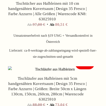
Tischtücher aus Halbleinen mit 10 cm
handgenähten Kuvertsaum | Design 35 Fresco |
Farbe Azzurro | Alle Größen | Warencode KN8:
63025910
97,00
€
80,51
€
Ab
Ab
Umsatzsteuerbefreit nach §19 UStG + Versandkostenfrei in
Österreich
Lieferzeit:
ca-8-werktage-ab-zahlungseingang-wird-speziell-fuer-
sie-zugeschnitten-und-genaeht
Angebot!
Tischläufer aus Halbleinen mit 5cm
handgenähten Kuvertsaum | Design 35 Fresco |
Farbe Azzurro | Größen: Breite 50cm x Längen
130cm, 150cm, 260cm, 280cm | Warencode
63025910
88,00
€
73,04
€
Ab
Ab