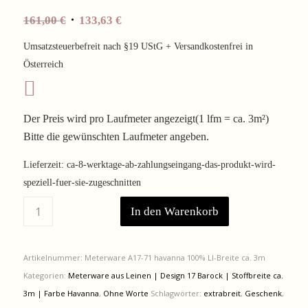
Ursprünglicher
Aktueller
161,00
€
133,63
€
Preis
Preis
Umsatzsteuerbefreit nach §19 UStG + Versandkostenfrei in
war:
ist:
Österreich
161,00 €
133,63 €.
Der Preis wird pro Laufmeter angezeigt(1 lfm = ca. 3m²)
Bitte die gewünschten Laufmeter angeben.
Lieferzeit:
ca-8-werktage-ab-zahlungseingang-das-produkt-wird-
speziell-fuer-sie-zugeschnitten
In den Warenkorb
Artikelnummer:
Meterware A17-71 havanna 100% LI-Breite ca. 3m
Kategorien:
Meterware aus Leinen | Design 17 Barock | Stoffbreite ca.
3m | Farbe Havanna
,
Ohne Worte
Schlagwörter:
extrabreit
,
Geschenk
,