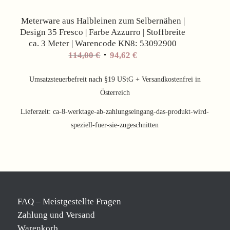
Meterware aus Halbleinen zum Selbernähen |
Design 35 Fresco | Farbe Azzurro | Stoffbreite
ca. 3 Meter | Warencode KN8: 53092900
Ursprünglicher
Aktueller
114,00
€
94,62
€
Preis
Preis
war:
ist:
Umsatzsteuerbefreit nach §19 UStG + Versandkostenfrei in
114,00 €
94,62 €.
Österreich
Lieferzeit:
ca-8-werktage-ab-zahlungseingang-das-produkt-wird-
speziell-fuer-sie-zugeschnitten
FAQ – Meistgestellte Fragen
Zahlung und Versand
Warenkorb