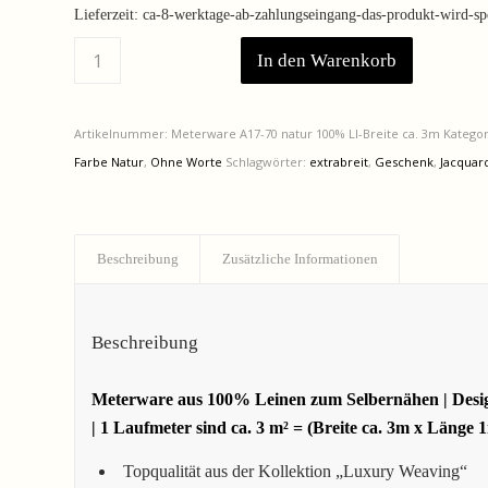
Lieferzeit:
ca-8-werktage-ab-zahlungseingang-das-produkt-wird-spez
In den Warenkorb
Artikelnummer:
Meterware A17-70 natur 100% LI-Breite ca. 3m
Katego
Farbe Natur
,
Ohne Worte
Schlagwörter:
extrabreit
,
Geschenk
,
Jacqua
Beschreibung
Zusätzliche Informationen
Beschreibung
Meterware aus 100% Leinen zum Selbernähen | Design:
| 1 Laufmeter sind ca. 3 m² = (Breite ca. 3m x Länge 
Topqualität aus der Kollektion „Luxury Weaving“