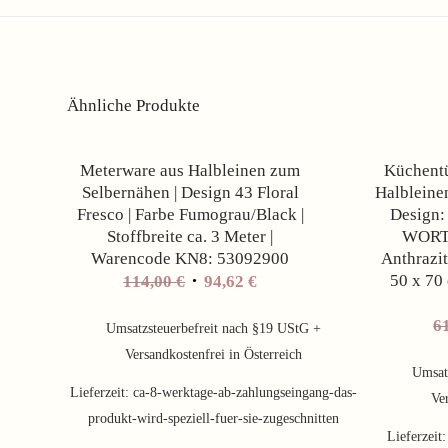
Ähnliche Produkte
Angebot!
Meterware aus Halbleinen zum
Küchentü
Selbernähen | Design 43 Floral
Halbleinen
Fresco | Farbe Fumograu/Black |
Design:
Stoffbreite ca. 3 Meter |
WORTE
Warencode KN8: 53092900
Anthrazit
Ursprünglicher
Aktueller
50 x 70
114,00
€
94,62
€
Preis
Preis
6
war:
ist:
Umsatzsteuerbefreit nach §19 UStG +
114,00 €
94,62 €.
Versandkostenfrei in Österreich
Umsat
Lieferzeit:
ca-8-werktage-ab-zahlungseingang-das-
Ver
produkt-wird-speziell-fuer-sie-zugeschnitten
Lieferzeit