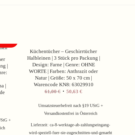
Angebot!
Angebot!
Küchentücher – Geschirrtücher
Halbleinen | 3 Stück pro Packung |
her
Design: Farne | Genre: OHNE
ng |
WORTE | Farben: Anthrazit oder
nre:
Natur | Größe: 50 x 70 cm |
Warencode KN8: 63029910
a |
61,00
€
50,63
€
ode
Umsatzsteuerbefreit nach §19 UStG +
Versandkostenfrei in Österreich
UStG +
Lieferzeit:
ca-8-werktage-ab-zahlungseingang-
eich
wird-speziell-fuer-sie-zugeschnitten-und-genaeht