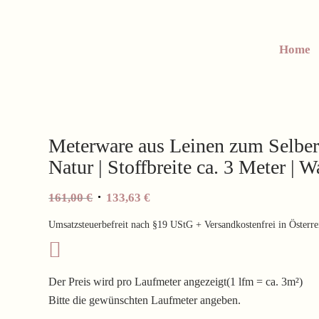
Home
Meterware aus Leinen zum Selber
Natur | Stoffbreite ca. 3 Meter 
Ursprünglicher
Aktueller
161,00
€
133,63
€
Preis
Preis
Umsatzsteuerbefreit nach §19 UStG + Versandkostenfrei in Österre
war:
ist:
161,00 €
133,63 €.
Der Preis wird pro Laufmeter angezeigt(1 lfm = ca. 3m²)
Bitte die gewünschten Laufmeter angeben.