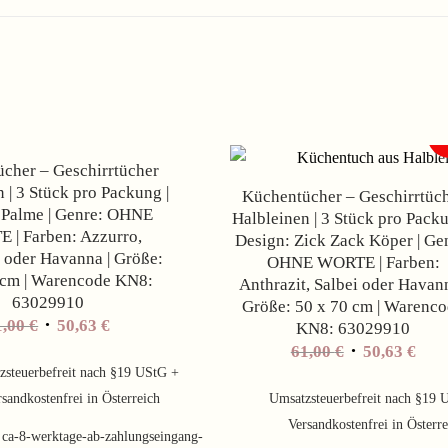
Angebot!
cher – Geschirrtücher
 | 3 Stück pro Packung |
Küchentücher – Geschirrtüc
 Palme | Genre: OHNE
Halbleinen | 3 Stück pro Packu
 | Farben: Azzurro,
Design: Zick Zack Köper | Ge
 oder Havanna | Größe:
OHNE WORTE | Farben:
 cm | Warencode KN8:
Anthrazit, Salbei oder Havann
63029910
Größe: 50 x 70 cm | Warenc
1,00
€
50,63
€
KN8: 63029910
61,00
€
50,63
€
zsteuerbefreit nach §19 UStG +
sandkostenfrei in Österreich
Umsatzsteuerbefreit nach §19 
Versandkostenfrei in Österr
:
ca-8-werktage-ab-zahlungseingang-