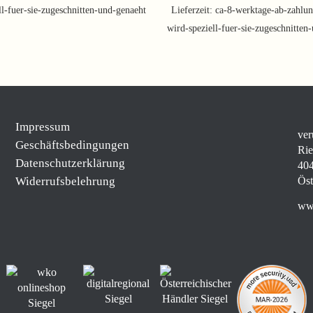
ll-fuer-sie-zugeschnitten-und-genaeht
Lieferzeit:
ca-8-werktage-ab-zahlun
wird-speziell-fuer-sie-zugeschnitten
Impressum
ver
Geschäftsbedingungen
Rie
Datenschutzerklärung
404
Widerrufsbelehrung
Öst
www