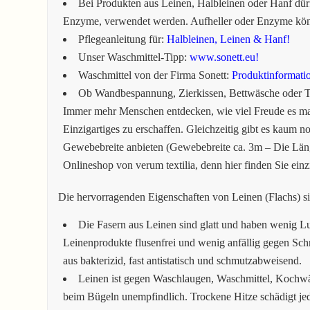
Bei Produkten aus Leinen, Halbleinen oder Hanf dürf
Enzyme, verwendet werden. Aufheller oder Enzyme könn
Pflegeanleitung für:
Halbleinen, Leinen & Hanf!
Unser Waschmittel-Tipp:
www.sonett.eu!
Waschmittel von der Firma Sonett:
Produktinformati
Ob Wandbespannung, Zierkissen, Bettwäsche oder Ti
Immer mehr Menschen entdecken, wie viel Freude es mac
Einzigartiges zu erschaffen. Gleichzeitig gibt es kaum no
Gewebebreite anbieten (Gewebebreite ca. 3m – Die Läng
Onlineshop von verum textilia, denn hier finden Sie einz
Die hervorragenden Eigenschaften von Leinen (Flachs) s
Die Fasern aus Leinen sind glatt und haben wenig Lu
Leinenprodukte flusenfrei und wenig anfällig gegen Sch
aus bakterizid, fast antistatisch und schmutzabweisend.
Leinen ist gegen Waschlaugen, Waschmittel, Kochw
beim Bügeln unempfindlich. Trockene Hitze schädigt 