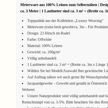
Meterware aus 100% Leinen zum Selbernähen | Design:
ca.
3 Meter | 1 Laufmeter sind ca. 3 m² = (Breite ca. 
Topqualität aus der Kollektion „Luxury Weaving“
Meterware (extra breit gewebt/ca. 3m – Für Produkt
Design: 23 Hirsch im Rudel
Farbe: Offwhite
Material: 100% Leinen
Gewicht: ca. 200g/m²
Völlig unbehandelt
1 Laufmeter sind ca. 3 m² = (Breite ca. 3m x Länge 
Wählen Sie bei Modell/Auswahl Ihre gewünschte Läng
Auf Auftrag nähen wir auch gerne Ihr Wunschprodukt
Jacquardgewebe – Gewebt und genäht in Österreich (
Weberei
Unsere Naturprodukte sind völlig unbehandelt und h
Restschrumpf von ca. 3-5%. Bitte beachten Sie den Res