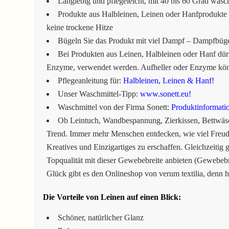
Langlebig und pflegeleicht, mit 40 bis 60 Grad wasc
Produkte aus Halbleinen, Leinen oder Hanfprodukte 
keine trockene Hitze
Bügeln Sie das Produkt mit viel Dampf – Dampfbüg
Bei Produkten aus Leinen, Halbleinen oder Hanf dürf
Enzyme, verwendet werden. Aufheller oder Enzyme könn
Pflegeanleitung für:
Halbleinen, Leinen & Hanf!
Unser Waschmittel-Tipp:
www.sonett.eu!
Waschmittel von der Firma Sonett:
Produktinformati
Ob Leintuch, Wandbespannung, Zierkissen, Bettwäsc
Trend. Immer mehr Menschen entdecken, wie viel Freude
Kreatives und Einzigartiges zu erschaffen. Gleichzeitig 
Topqualität mit dieser Gewebebreite anbieten (Gewebebr
Glück gibt es den Onlineshop von verum textilia, denn hi
Die Vorteile von Leinen auf einen Blick:
Schöner, natürlicher Glanz