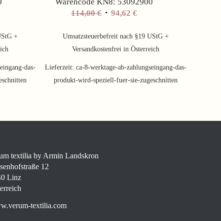
0
Warencode KN8: 53092900
her
ueller
Ursprünglicher
Aktueller
114,00
€
94,62
€
is
Preis
Preis
war:
ist:
UStG +
Umsatzsteuerbefreit nach §19 UStG +
2 €.
114,00 €
94,62 €.
eich
Versandkostenfrei in Österreich
eingang-das-
Lieferzeit:
ca-8-werktage-ab-zahlungseingang-das-
eschnitten
produkt-wird-speziell-fuer-sie-zugeschnitten
um textilia by Armin Landskron
senhofstraße 12
0 Linz
erreich
.verum-textilia.com