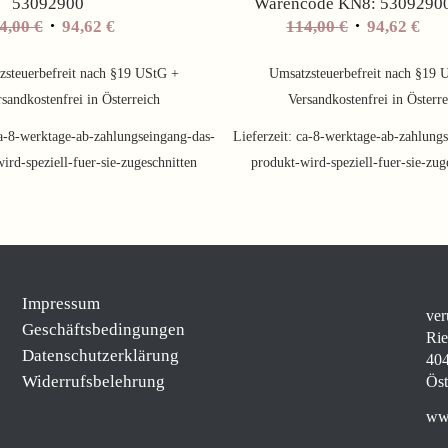
53092900
Warencode KN8: 5309290
Ursprünglicher
Aktueller
Ursprünglic
Akt
4,00
€
94,62
€
114,00
€
94,62
€
Preis
Preis
Preis
Pre
war:
ist:
war:
ist:
zsteuerbefreit nach §19 UStG +
Umsatzsteuerbefreit nach §19 
114,00 €
94,62 €.
114,00 €
94,6
sandkostenfrei in Österreich
Versandkostenfrei in Österr
a-8-werktage-ab-zahlungseingang-das-
Lieferzeit:
ca-8-werktage-ab-zahlungs
ird-speziell-fuer-sie-zugeschnitten
produkt-wird-speziell-fuer-sie-zug
Impressum
ver
Geschäftsbedingungen
Rie
Datenschutzerklärung
404
Widerrufsbelehrung
Öst
www