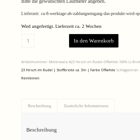
Bitte die gewünschten Laufmeter angeben.
Lieferzeit:
ca-8-werktage-ab-zahlungseingang-das-produkt-wird-spez
Wird angefertigt. Lieferzeit ca. 2 Wochen
In den Warenkorb
Artikelnummer:
Meterware A23 Hirsch im Rudel-Offwhite-100% LI-Brei
23 Hirsch im Rudel | Stoffbreite ca. 3m | Farbe Offwhite
Schlagwörter
Reinleinen
Beschreibung
Zusätzliche Informationen
Beschreibung