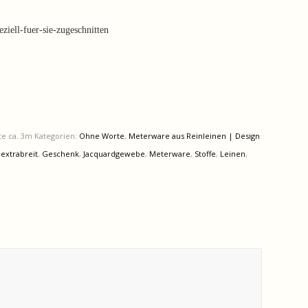
iell-fuer-sie-zugeschnitten
te ca. 3m
Kategorien:
Ohne Worte
,
Meterware aus Reinleinen | Design
:
extrabreit
,
Geschenk
,
Jacquardgewebe
,
Meterware
,
Stoffe
,
Leinen
,