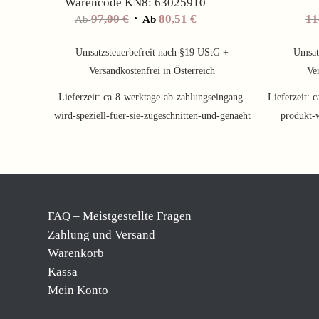
Warencode KN8: 63025910
97,00
€
80,51
€
11
Ab
Ab
Umsatzsteuerbefreit nach §19 UStG +
Umsat
Versandkostenfrei in Österreich
Ver
Lieferzeit:
ca-8-werktage-ab-zahlungseingang-
Lieferzeit:
c
wird-speziell-fuer-sie-zugeschnitten-und-genaeht
produkt-w
FAQ – Meistgestellte Fragen
Zahlung und Versand
Warenkorb
Kassa
Mein Konto