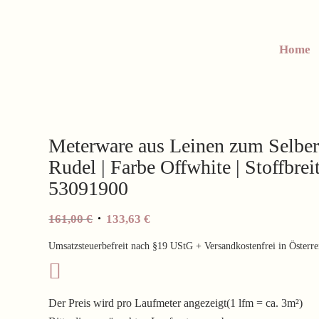
Home
Meterware aus Leinen zum Selber
Rudel | Farbe Offwhite | Stoffbre
53091900
Ursprünglicher
Aktueller
161,00
€
133,63
€
Preis
Preis
Umsatzsteuerbefreit nach §19 UStG + Versandkostenfrei in Österre
war:
ist:
161,00 €
133,63 €.
Der Preis wird pro Laufmeter angezeigt(1 lfm = ca. 3m²)